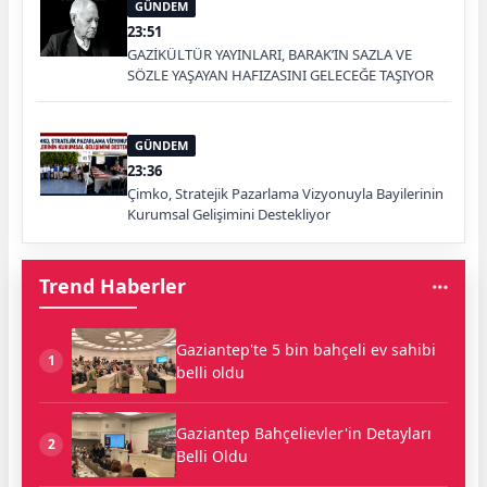
GÜNDEM
23:51
GAZİKÜLTÜR YAYINLARI, BARAK’IN SAZLA VE
SÖZLE YAŞAYAN HAFIZASINI GELECEĞE TAŞIYOR
GÜNDEM
23:36
Çimko, Stratejik Pazarlama Vizyonuyla Bayilerinin
Kurumsal Gelişimini Destekliyor
Trend Haberler
Gaziantep'te 5 bin bahçeli ev sahibi
1
belli oldu
Gaziantep Bahçelievler'in Detayları
2
Belli Oldu