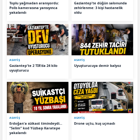
Toplu yağmadan aranıyordu:
Gaziantep'te düğün salonunda
Polis kamerasına yansıyınca
zehirlenme: 3 kişi hastanelik
yakalandı
oldu
ASAYİŞ
ASAYİŞ
Gaziantep'te 2 TIR'da 24 kilo
Uyuşturucuya demir balyoz
uyuşturucu
ASAYİŞ
ASAYİŞ
Erdoğan'a süikast timindeydi...
Drone uçtu, kuş uçmadı
“Selim” kod Yüzbaşı Karatepe
yakalandı