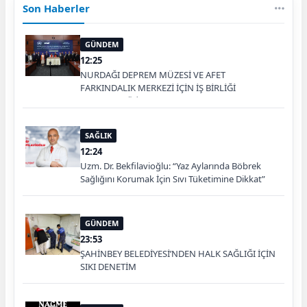
Son Haberler
GÜNDEM
12:25
NURDAĞI DEPREM MÜZESİ VE AFET
FARKINDALIK MERKEZİ İÇİN İŞ BİRLİĞİ
PROTOKOLÜ İMZALANDI
SAĞLIK
12:24
Uzm. Dr. Bekfilavioğlu: “Yaz Aylarında Böbrek
Sağlığını Korumak İçin Sıvı Tüketimine Dikkat”
GÜNDEM
23:53
ŞAHİNBEY BELEDİYESİ’NDEN HALK SAĞLIĞI İÇİN
SIKI DENETİM