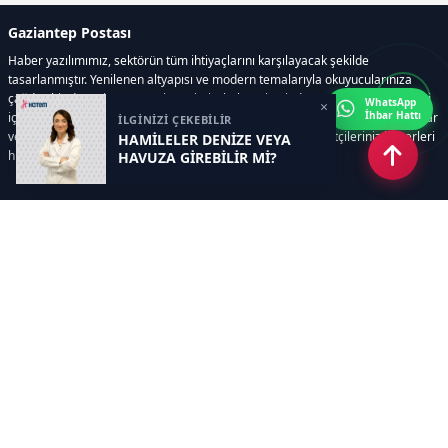
Gaziantep Postası
Haber yazılımımız, sektörün tüm ihtiyaçlarını karşılayacak şekilde
tasarlanmıştır. Yenilenen altyapısı ve modern temalarıyla okuyucularınıza
çağdaş bir deneyim sunar. Sistemimiz, haber sitesinde gerekli tüm modülleri
WhatsApp
×
İhbar Hattı
içerir. Siz içerik üretmeye odaklanırken, yazılımımız zamandan tasarruf sağlar
İLGİNİZİ ÇEKEBİLİR
ve süreçlerinizi kolaylaştırır. Etkili arayüzü sayesinde ziyaretçileriniz haberleri
HAMİLELER DENİZE VEYA
hızlı ve keyifle takip edebilir.
HAVUZA GİREBİLİR Mİ?
Kategoriler
GÜNDEM
EKONOMİ
SİYASET
ASAYİŞ
SPOR
SAĞLIK
EĞİTİM
MAGAZİN
KİTAP
POLİTİKA
DÜNYA
TEKNOLOJİ
KÜLTÜR SANAT
YAŞAM