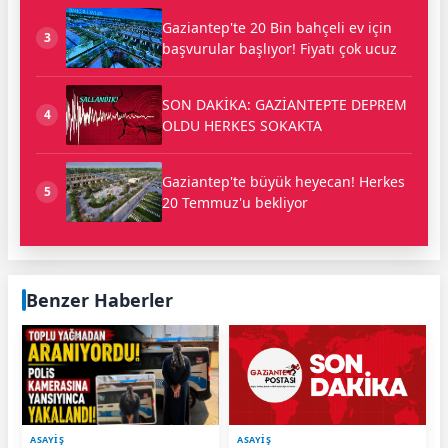
Gaziantep'te 20 Bin bahçeli ev için
3
başvurular başlıyor! Fiyatı çok ucuz
SON DAKİKA: GAZİANTEPTE DEPREM
4
OLDU HERKES SOKAKTA
Gaziantep'te büyük heyecan! Herkes
5
20 Temmuz'u bekliyor
Benzer Haberler
ASAYİŞ
ASAYİŞ