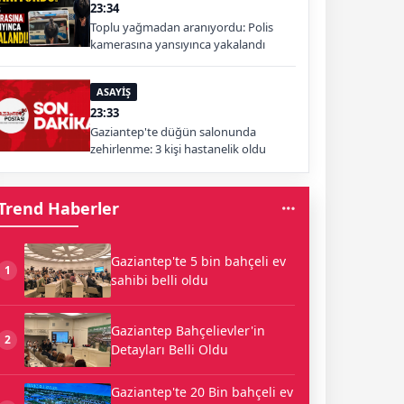
23:34
Toplu yağmadan aranıyordu: Polis
kamerasına yansıyınca yakalandı
ASAYİŞ
23:33
Gaziantep'te düğün salonunda
zehirlenme: 3 kişi hastanelik oldu
Trend Haberler
Gaziantep'te 5 bin bahçeli ev
1
sahibi belli oldu
Gaziantep Bahçelievler'in
2
Detayları Belli Oldu
Gaziantep'te 20 Bin bahçeli ev