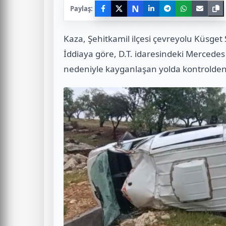
N
Paylaş:
Kaza, Şehitkamil ilçesi çevreyolu Küsget
İddiaya göre, D.T. idaresindeki Mercedes 
nedeniyle kayganlaşan yolda kontrolden