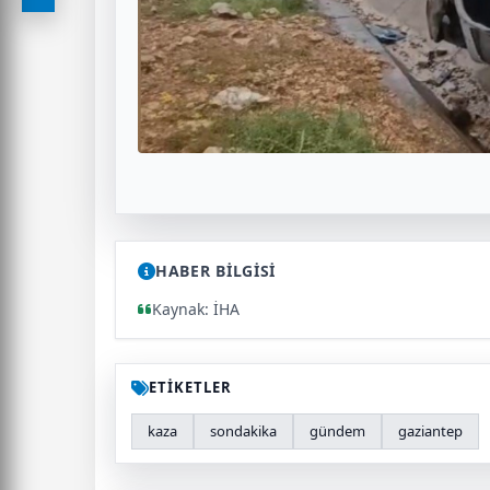
HABER BİLGİSİ
Kaynak: İHA
ETİKETLER
kaza
sondakika
gündem
gaziantep