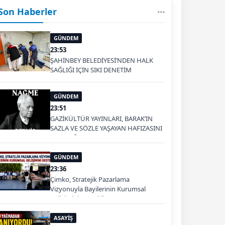
Son Haberler
GÜNDEM
23:53
ŞAHİNBEY BELEDİYESİ’NDEN HALK
SAĞLIĞI İÇİN SIKI DENETİM
GÜNDEM
23:51
GAZİKÜLTÜR YAYINLARI, BARAK’IN
SAZLA VE SÖZLE YAŞAYAN HAFIZASINI
GELECEĞE TAŞIYOR
GÜNDEM
23:36
Çimko, Stratejik Pazarlama
Vizyonuyla Bayilerinin Kurumsal
Gelişimini Destekliyor
ASAYİŞ