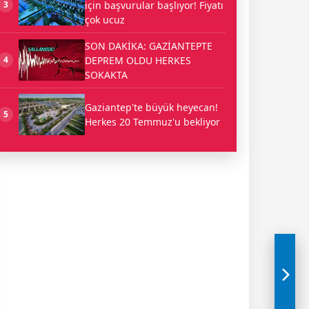
için başvurular başlıyor! Fiyatı
3
çok ucuz
SON DAKİKA: GAZİANTEPTE
DEPREM OLDU HERKES
4
SOKAKTA
Gaziantep'te büyük heyecan!
5
Herkes 20 Temmuz'u bekliyor