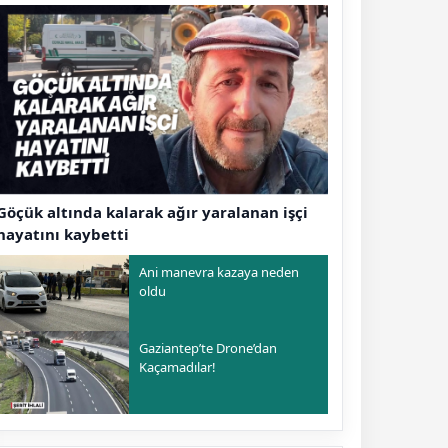
Göçük altında kalarak ağır yaralanan işçi
hayatını kaybetti
Ani manevra kazaya neden
oldu
Gaziantep’te Drone’dan
Kaçamadılar!