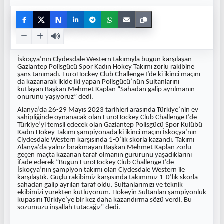
N
İskoçya’nın Clydesdale Western takımıyla bugün karşılaşan
Gaziantep Polisgücü Spor Kadın Hokey Takımı zorlu rakibine
şans tanımadı. EuroHockey Club Challenge I’de ki ikinci maçını
da kazanarak ikide iki yapan Polisgücü’nün Sultanlarını
kutlayan Başkan Mehmet Kaplan “Sahadan galip ayrılmanın
onurunu yaşıyoruz” dedi.
Alanya’da 26-29 Mayıs 2023 tarihleri arasında Türkiye’nin ev
sahipliğinde oynanacak olan EuroHockey Club Challenge I’de
Türkiye’yi temsil edecek olan Gaziantep Polisgücü Spor Kulübü
Kadın Hokey Takımı şampiyonada ki ikinci maçını İskoçya’nın
Clydesdale Western karşısında 1-0’lık skorla kazandı. Takımı
Alanya’da yalnız bırakmayan Başkan Mehmet Kaplan zorlu
geçen maçta kazanan taraf olmanın gururunu yaşadıklarını
ifade ederek “Bugün EuroHockey Club Challenge I’de
İskoçya’nın şampiyon takımı olan Clydesdale Western ile
karşılaştık. Güçlü rakibimiz karşısında takımımız 1-0’lık skorla
sahadan galip ayrılan taraf oldu. Sultanlarımızı ve teknik
ekibimizi yürekten kutluyorum. Hokeyin Sultanları şampiyonluk
kupasını Türkiye’ye bir kez daha kazandırma sözü verdi. Bu
sözümüzü inşallah tutacağız” dedi.