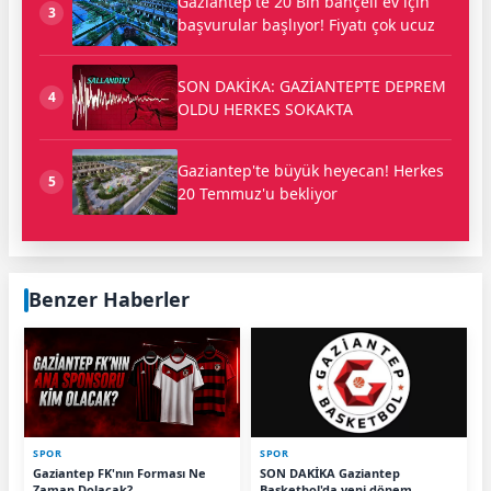
Gaziantep'te 20 Bin bahçeli ev için
3
başvurular başlıyor! Fiyatı çok ucuz
SON DAKİKA: GAZİANTEPTE DEPREM
4
OLDU HERKES SOKAKTA
Gaziantep'te büyük heyecan! Herkes
5
20 Temmuz'u bekliyor
Benzer Haberler
SPOR
SPOR
Gaziantep FK'nın Forması Ne
SON DAKİKA Gaziantep
Zaman Dolacak?
Basketbol'da yeni dönem