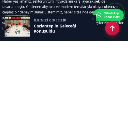
Haber yazılımımız, sektörün tüm ihtiyaçlarını karşılayacak şekilde
tasarlanmıştır. Yenilenen altyapısı ve modern temalarıyla okuyucularınıza
çağdaş bir deneyim sunar. Sistemimiz, haber sitesinde gerekli tüm modülleri
WhatsApp
İhbar Hattı
içerir. Siz içerik üretmeye odaklanırken, yazılımımız zamandan tasarruf sağlar
×
İLGİNİZİ ÇEKEBİLİR
ve süreçlerinizi kolaylaştırır. Etkili arayüzü sayesinde ziyaretçileriniz haberleri
Gaziantep'in Geleceği
hızlı ve keyifle takip edebilir.
Konuşuldu
Kategoriler
GÜNDEM
EKONOMİ
SİYASET
ASAYİŞ
SPOR
SAĞLIK
EĞİTİM
MAGAZİN
KİTAP
POLİTİKA
DÜNYA
TEKNOLOJİ
KÜLTÜR SANAT
YAŞAM
Sayfalar