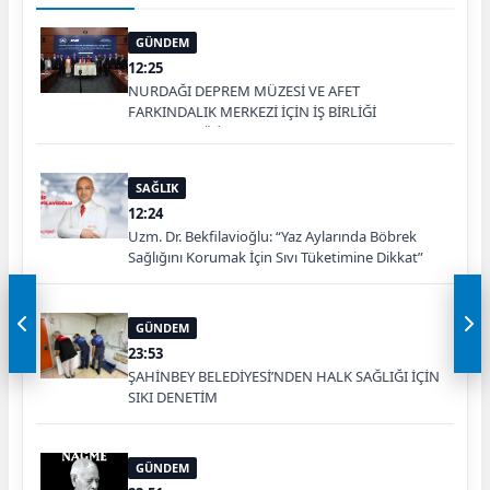
GÜNDEM
12:25
NURDAĞI DEPREM MÜZESİ VE AFET
FARKINDALIK MERKEZİ İÇİN İŞ BİRLİĞİ
PROTOKOLÜ İMZALANDI
SAĞLIK
12:24
Uzm. Dr. Bekfilavioğlu: “Yaz Aylarında Böbrek
Sağlığını Korumak İçin Sıvı Tüketimine Dikkat”
GÜNDEM
23:53
ŞAHİNBEY BELEDİYESİ’NDEN HALK SAĞLIĞI İÇİN
SIKI DENETİM
GÜNDEM