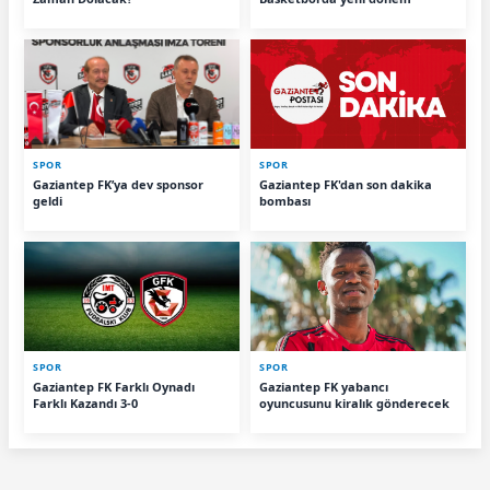
SPOR
SPOR
Gaziantep FK’ya dev sponsor
Gaziantep FK'dan son dakika
geldi
bombası
SPOR
SPOR
Gaziantep FK Farklı Oynadı
Gaziantep FK yabancı
Farklı Kazandı 3-0
oyuncusunu kiralık gönderecek