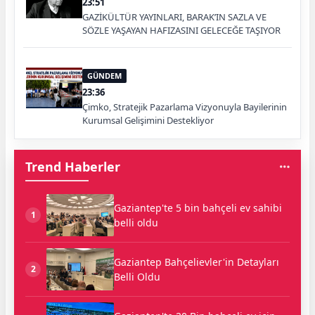
23:51
GAZİKÜLTÜR YAYINLARI, BARAK’IN SAZLA VE
SÖZLE YAŞAYAN HAFIZASINI GELECEĞE TAŞIYOR
GÜNDEM
23:36
Çimko, Stratejik Pazarlama Vizyonuyla Bayilerinin
Kurumsal Gelişimini Destekliyor
Trend Haberler
Gaziantep'te 5 bin bahçeli ev sahibi
1
belli oldu
Gaziantep Bahçelievler'in Detayları
2
Belli Oldu