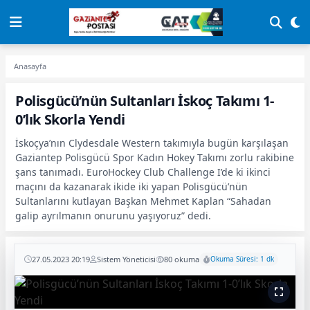
Anasayfa
Polisgücü’nün Sultanları İskoç Takımı 1-
0’lık Skorla Yendi
İskoçya’nın Clydesdale Western takımıyla bugün karşılaşan
Gaziantep Polisgücü Spor Kadın Hokey Takımı zorlu rakibine
şans tanımadı. EuroHockey Club Challenge I’de ki ikinci
maçını da kazanarak ikide iki yapan Polisgücü’nün
Sultanlarını kutlayan Başkan Mehmet Kaplan “Sahadan
galip ayrılmanın onurunu yaşıyoruz” dedi.
27.05.2023 20:19
Sistem Yöneticisi
80 okuma
Okuma Süresi: 1 dk