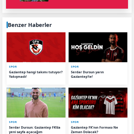
Benzer Haberler
SPOR
SPOR
Gaziantep hangi takımı tutuyor?
Serdar Dursun yarın
Yakışmadı!
Gaziantep’te!
SPOR
SPOR
Serdar Dursun: Gaziantep FK’da
Gaziantep FK'nın Forması Ne
yeni sayfa açacağım
Zaman Dolacak?