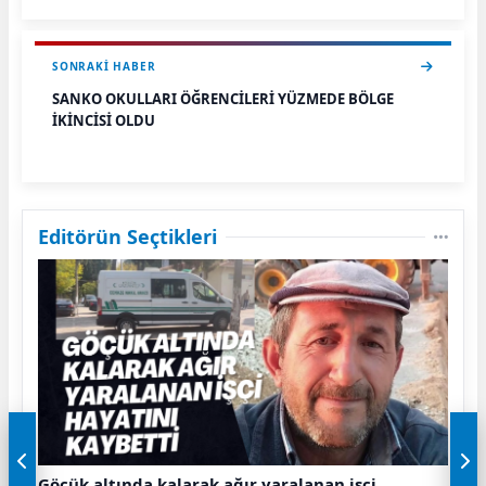
SONRAKI HABER
SANKO OKULLARI ÖĞRENCİLERİ YÜZMEDE BÖLGE
İKİNCİSİ OLDU
Editörün Seçtikleri
Göçük altında kalarak ağır yaralanan işçi