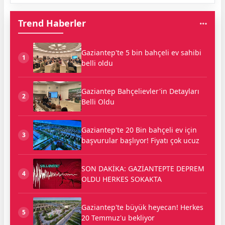
Trend Haberler
Gaziantep'te 5 bin bahçeli ev sahibi
1
belli oldu
Gaziantep Bahçelievler'in Detayları
2
Belli Oldu
Gaziantep'te 20 Bin bahçeli ev için
3
başvurular başlıyor! Fiyatı çok ucuz
SON DAKİKA: GAZİANTEPTE DEPREM
4
OLDU HERKES SOKAKTA
Gaziantep'te büyük heyecan! Herkes
5
20 Temmuz'u bekliyor