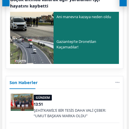
hayatını kaybetti
Ani manevra kazaya neden oldu
Gaziantep’te Drone’dan
Kaçamadılar!
Son Haberler
GÜNDEM
13:51
ŞEHİTKAMİL’E BİR TESİS DAHA VALİ ÇEBER:
“UMUT BAŞKAN MARKA OLDU”