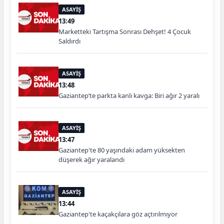
ASAYİŞ
13:49
Marketteki Tartışma Sonrası Dehşet! 4 Çocuk
Saldırdı
ASAYİŞ
13:48
Gaziantep’te parkta kanlı kavga: Biri ağır 2 yaralı
ASAYİŞ
13:47
Gaziantep'te 80 yaşındaki adam yüksekten
düşerek ağır yaralandı
ASAYİŞ
13:44
Gaziantep'te kaçakçılara göz açtırılmıyor