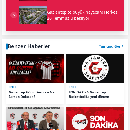
Gaziantep'te büyük heyecan! Herkes
5
20 Temmuz'u bekliyor
Benzer Haberler
Tümünü Gör
SPOR
SPOR
Gaziantep FK'nın Forması Ne
SON DAKİKA Gaziantep
Zaman Dolacak?
Basketbol'da yeni dönem