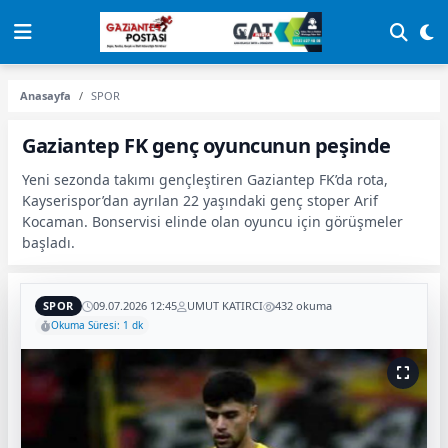
Anasayfa
SPOR
Gaziantep FK genç oyuncunun peşinde
Yeni sezonda takımı gençleştiren Gaziantep FK’da rota,
Kayserispor’dan ayrılan 22 yaşındaki genç stoper Arif
Kocaman. Bonservisi elinde olan oyuncu için görüşmeler
başladı.
SPOR
09.07.2026 12:45
UMUT KATIRCI
432 okuma
Okuma Süresi: 1 dk