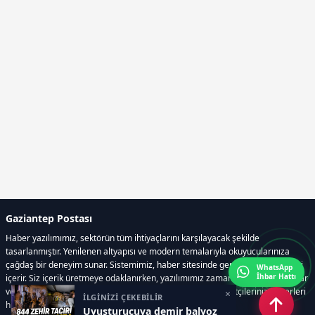
Gaziantep Postası
Haber yazılımımız, sektörün tüm ihtiyaçlarını karşılayacak şekilde
tasarlanmıştır. Yenilenen altyapısı ve modern temalarıyla okuyucularınıza
çağdaş bir deneyim sunar. Sistemimiz, haber sitesinde gerekli tüm modülleri
WhatsApp
İhbar Hattı
içerir. Siz içerik üretmeye odaklanırken, yazılımımız zamandan tasarruf sağlar
ve süreçlerinizi kolaylaştırır. Etkili arayüzü sayesinde ziyaretçileriniz haberleri
×
İLGİNİZİ ÇEKEBİLİR
hızlı ve keyifle takip edebilir.
Uyuşturucuya demir balyoz