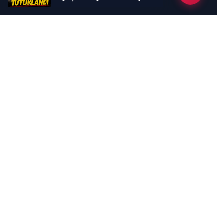
Kategoriler
GÜNDEM
EKONOMİ
SİYASET
ASAYİŞ
SPOR
SAĞLIK
EĞİTİM
MAGAZİN
KİTAP
POLİTİKA
DÜNYA
TEKNOLOJİ
KÜLTÜR SANAT
YAŞAM
Sayfalar
ÇEREZ POLİTİKASI
GİZLİLİK POLİTİKASI
HAKKIMIZDA
KÜNYE
İletişim