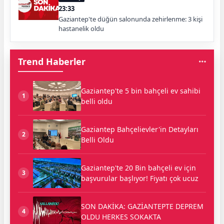
23:33
Gaziantep'te düğün salonunda zehirlenme: 3 kişi
hastanelik oldu
Trend Haberler
Gaziantep'te 5 bin bahçeli ev sahibi
1
belli oldu
Gaziantep Bahçelievler'in Detayları
2
Belli Oldu
Gaziantep'te 20 Bin bahçeli ev için
3
başvurular başlıyor! Fiyatı çok ucuz
SON DAKİKA: GAZİANTEPTE DEPREM
4
OLDU HERKES SOKAKTA