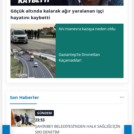
Göçük altında kalarak ağır yaralanan işçi
hayatını kaybetti
Ani manevra kazaya neden oldu
Gaziantep’te Drone’dan
Kaçamadılar!
Son Haberler
GÜNDEM
23:53
ŞAHİNBEY BELEDİYESİ’NDEN HALK SAĞLIĞI İÇİN
SIKI DENETİM