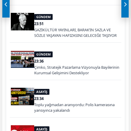
GÜNDEM
23:51
GAZİKÜLTÜR YAYINLARI, BARAK’IN SAZLA VE
SÖZLE YAŞAYAN HAFIZASINI GELECEĞE TAŞIYOR
GÜNDEM
23:36
Çimko, Stratejik Pazarlama Vizyonuyla Bayilerinin
Kurumsal Gelişimini Destekliyor
ASAYİŞ
23:34
Toplu yağmadan aranıyordu: Polis kamerasına
yansıyınca yakalandı
ASAYİŞ