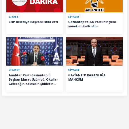
SİYASET
SİYASET
CHP Belediye Başkanı istifa etti
Gaziantep'te AK Parti'nin yeni
yönetimi belli oldu
SİYASET
SİYASET
Anahtar Parti Gaziantep İl
GAZİANTEP KARANLIĞA
Başkan Murat Üzümcü: Okullar
MAHKÛM
Geleceğin Kalesidir, Şiddetin
Değil!