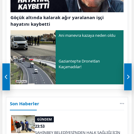
Göçük altında kalarak ağır yaralanan işçi
hayatını kaybetti
Ani manevra kazaya neden oldu
Gaziantep’te Drone’dan
Kaçamadılar!
Son Haberler
GÜNDEM
23:53
ŞAHİNBEY BELEDİYESİ’NDEN HALK SAĞLIĞI İÇİN