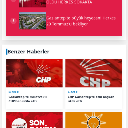
OLDU HERKES SOKAKTA
Gaziantep'te büyük heyecan! Herkes
5
20 Temmuz'u bekliyor
Benzer Haberler
SİYASET
SİYASET
Gaziantep'te milletvekili
CHP Gaziantep’te eski başkan
CHP'den istifa etti
istifa etti