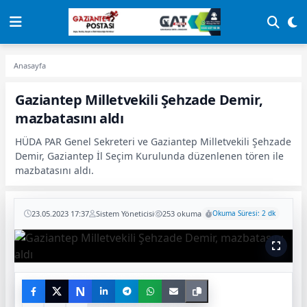
Anasayfa
Gaziantep Milletvekili Şehzade Demir,
mazbatasını aldı
HÜDA PAR Genel Sekreteri ve Gaziantep Milletvekili Şehzade
Demir, Gaziantep İl Seçim Kurulunda düzenlenen tören ile
mazbatasını aldı.
23.05.2023 17:37
Sistem Yöneticisi
253 okuma
Okuma Süresi: 2 dk
N