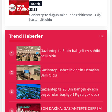
ASAYİŞ
23:33
Gaziantep'te düğün salonunda zehirlenme: 3 kişi
hastanelik oldu
Trend Haberler
Gaziantep'te 5 bin bahçeli ev sahibi
1
belli oldu
Gaziantep Bahçelievler'in Detayları
2
Belli Oldu
Gaziantep'te 20 Bin bahçeli ev için
3
başvurular başlıyor! Fiyatı çok ucuz
SON DAKİKA: GAZİANTEPTE DEPREM
4