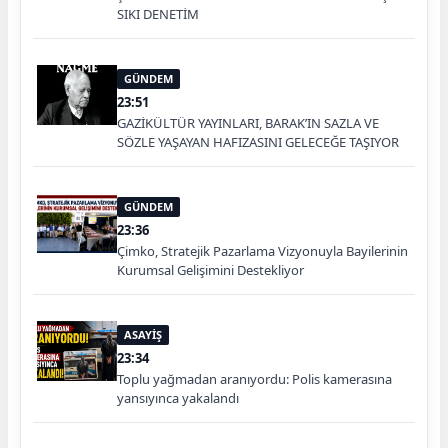
SIKI DENETİM
GÜNDEM
23:51
GAZİKÜLTÜR YAYINLARI, BARAK’IN SAZLA VE
SÖZLE YAŞAYAN HAFIZASINI GELECEĞE TAŞIYOR
GÜNDEM
23:36
Çimko, Stratejik Pazarlama Vizyonuyla Bayilerinin
Kurumsal Gelişimini Destekliyor
ASAYİŞ
23:34
Toplu yağmadan aranıyordu: Polis kamerasına
yansıyınca yakalandı