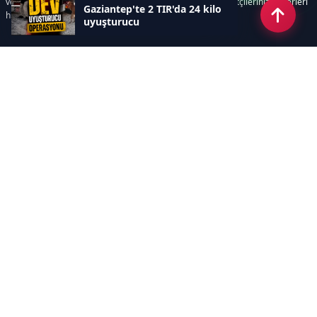
ve süreçlerinizi kolaylaştırır. Etkili arayüzü sayesinde ziyaretçileriniz haberleri
Gaziantep'te 2 TIR'da 24 kilo
hızlı ve keyifle takip edebilir.
uyuşturucu
Kategoriler
GÜNDEM
EKONOMİ
SİYASET
ASAYİŞ
SPOR
SAĞLIK
EĞİTİM
MAGAZİN
KİTAP
POLİTİKA
DÜNYA
TEKNOLOJİ
KÜLTÜR SANAT
YAŞAM
Sayfalar
ÇEREZ POLİTİKASI
GİZLİLİK POLİTİKASI
HAKKIMIZDA
KÜNYE