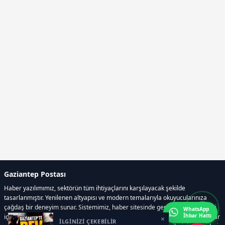
Gaziantep Postası
Haber yazılımımız, sektörün tüm ihtiyaçlarını karşılayacak şekilde
tasarlanmıştır. Yenilenen altyapısı ve modern temalarıyla okuyucularınıza
çağdaş bir deneyim sunar. Sistemimiz, haber sitesinde gerekli tüm modülleri
WhatsApp
İhbar Hattı
içerir. Siz içerik üretmeye odaklanırken, yazılımımız zamandan tasarruf sağlar
×
İLGİNİZİ ÇEKEBİLİR