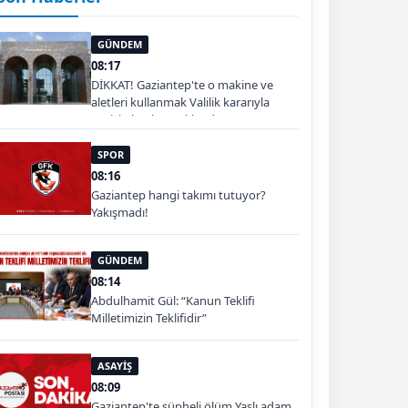
GÜNDEM
08:17
DİKKAT! Gaziantep'te o makine ve
aletleri kullanmak Valilik kararıyla
geçici olarak yasaklandı
SPOR
08:16
Gaziantep hangi takımı tutuyor?
Yakışmadı!
GÜNDEM
08:14
Abdulhamit Gül: “Kanun Teklifi
Milletimizin Teklifidir”
ASAYİŞ
08:09
Gaziantep'te şüpheli ölüm Yaşlı adam