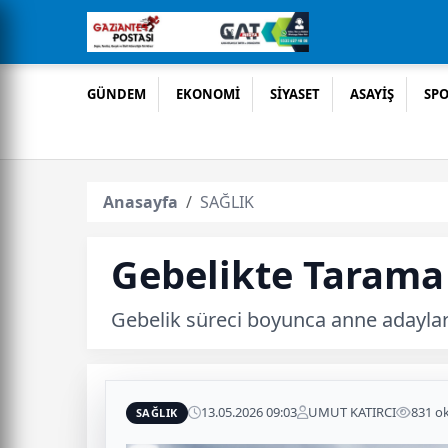
GÜNDEM
EKONOMİ
SİYASET
ASAYİŞ
SP
Anasayfa
SAĞLIK
Gebelikte Tarama 
Gebelik süreci boyunca anne adayları
13.05.2026 09:03
UMUT KATIRCI
831 o
SAĞLIK