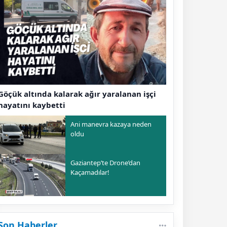
Göçük altında kalarak ağır yaralanan işçi
hayatını kaybetti
Ani manevra kazaya neden
oldu
Gaziantep’te Drone’dan
Kaçamadılar!
Son Haberler