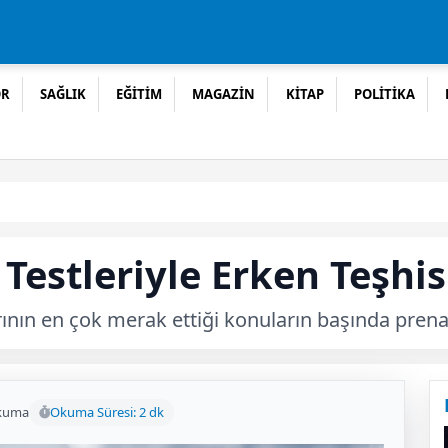
OR
SAĞLIK
EĞİTİM
MAGAZİN
KİTAP
POLİTİKA
Testleriyle Erken Teşhi
nın en çok merak ettiği konuların başında prenata
kuma
Okuma Süresi: 2 dk