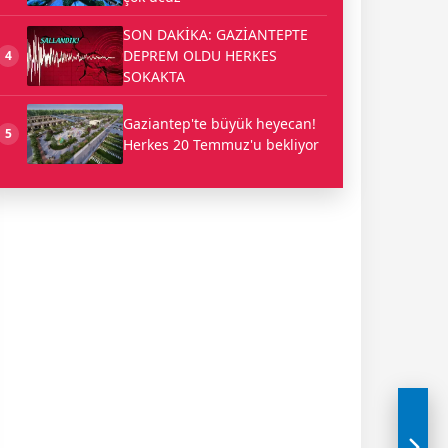
SON DAKİKA: GAZİANTEPTE
DEPREM OLDU HERKES
4
SOKAKTA
Gaziantep'te büyük heyecan!
5
Herkes 20 Temmuz'u bekliyor