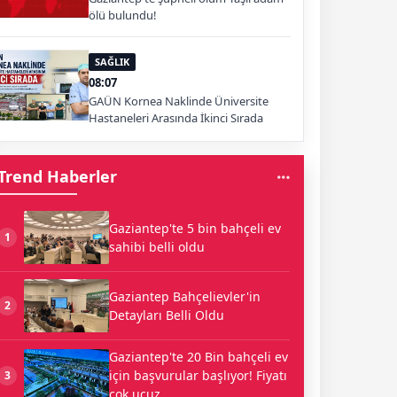
ölü bulundu!
SAĞLIK
08:07
GAÜN Kornea Naklinde Üniversite
Hastaneleri Arasında İkinci Sırada
Trend Haberler
Gaziantep'te 5 bin bahçeli ev
1
sahibi belli oldu
Gaziantep Bahçelievler'in
2
Detayları Belli Oldu
Gaziantep'te 20 Bin bahçeli ev
için başvurular başlıyor! Fiyatı
3
çok ucuz