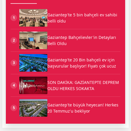
Gaziantep'te 5 bin bahçeli ev sahibi
1
belli oldu
Gaziantep Bahçelievler'in Detayları
2
Belli Oldu
Gaziantep'te 20 Bin bahçeli ev için
3
başvurular başlıyor! Fiyatı çok ucuz
SON DAKİKA: GAZİANTEPTE DEPREM
4
OLDU HERKES SOKAKTA
Gaziantep'te büyük heyecan! Herkes
5
20 Temmuz'u bekliyor