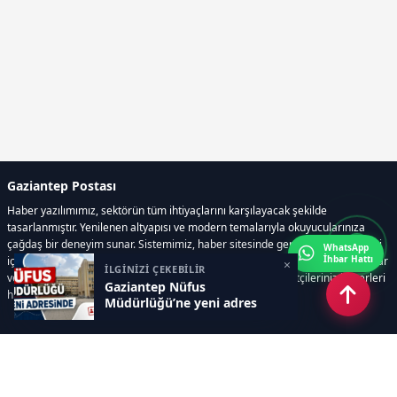
Gaziantep Postası
Haber yazılımımız, sektörün tüm ihtiyaçlarını karşılayacak şekilde
tasarlanmıştır. Yenilenen altyapısı ve modern temalarıyla okuyucularınıza
çağdaş bir deneyim sunar. Sistemimiz, haber sitesinde gerekli tüm modülleri
WhatsApp
İhbar Hattı
içerir. Siz içerik üretmeye odaklanırken, yazılımımız zamandan tasarruf sağlar
×
İLGİNİZİ ÇEKEBİLİR
ve süreçlerinizi kolaylaştırır. Etkili arayüzü sayesinde ziyaretçileriniz haberleri
Gaziantep Nüfus
hızlı ve keyifle takip edebilir.
Müdürlüğü’ne yeni adres
Kategoriler
GÜNDEM
EKONOMİ