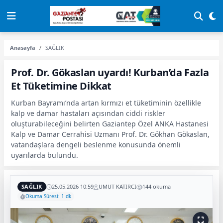
Anasayfa
SAĞLIK
Prof. Dr. Gökaslan uyardı! Kurban’da Fazla
Et Tüketimine Dikkat
Kurban Bayramı’nda artan kırmızı et tüketiminin özellikle
kalp ve damar hastaları açısından ciddi riskler
oluşturabileceğini belirten Gaziantep Özel ANKA Hastanesi
Kalp ve Damar Cerrahisi Uzmanı Prof. Dr. Gökhan Gökaslan,
vatandaşlara dengeli beslenme konusunda önemli
uyarılarda bulundu.
SAĞLIK
25.05.2026 10:59
UMUT KATIRCI
144 okuma
Okuma Süresi: 1 dk