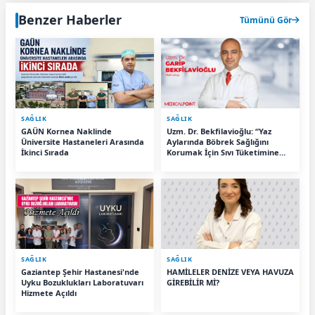
Benzer Haberler
Tümünü Gör
SAĞLIK
SAĞLIK
GAÜN Kornea Naklinde
Uzm. Dr. Bekfilavioğlu: “Yaz
Üniversite Hastaneleri Arasında
Aylarında Böbrek Sağlığını
İkinci Sırada
Korumak İçin Sıvı Tüketimine
Dikkat”
SAĞLIK
SAĞLIK
Gaziantep Şehir Hastanesi'nde
HAMİLELER DENİZE VEYA HAVUZA
Uyku Bozuklukları Laboratuvarı
GİREBİLİR Mİ?
Hizmete Açıldı