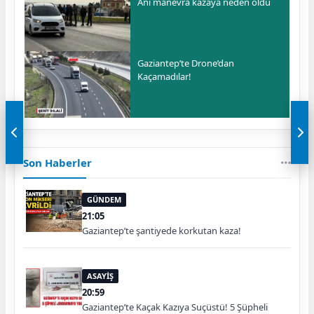
Ani manevra kazaya neden oldu
Gaziantep’te Drone’dan
Kaçamadılar!
Son Haberler
GÜNDEM
21:05
Gaziantep’te şantiyede korkutan kaza!
ASAYİŞ
20:59
Gaziantep’te Kaçak Kazıya Suçüstü! 5 Şüpheli