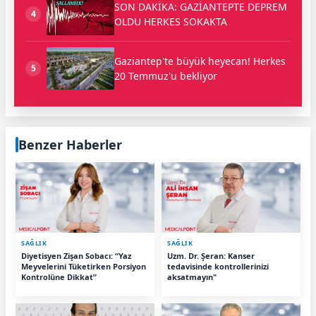
SON DAKİKA: GAZİANTEPTE DEPREM
4
OLDU HERKES SOKAKTA
Gaziantep'te büyük heyecan! Herkes
5
20 Temmuz'u bekliyor
Benzer Haberler
SAĞLIK
SAĞLIK
Diyetisyen Zişan Sobacı: “Yaz
Uzm. Dr. Şeran: Kanser
Meyvelerini Tüketirken Porsiyon
tedavisinde kontrollerinizi
Kontrolüne Dikkat”
aksatmayın"