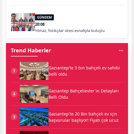
GÜNDEM
20:08
Yılmaz, fıstıkçılar sitesi esnafıyla buluştu
Trend Haberler
Gaziantep'te 5 bin bahçeli ev sahibi
1
belli oldu
Gaziantep Bahçelievler'in Detayları
2
Belli Oldu
Gaziantep'te 20 Bin bahçeli ev için
3
başvurular başlıyor! Fiyatı çok ucuz