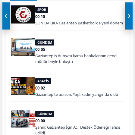
SPOR
00:10
SON DAKİKA Gaziantep Basketbol'da yeni dönem
GÜNDEM
00:05
Gaziantep iş dünyası kamu bankalarının genel
müdürleriyle buluştu
ASAYİŞ
00:02
Gaziantep'te acı son: Yaşlı kadın yangında öldü
GÜNDEM
00:00
Şahin: Gaziantep İçin Acil Destek Ödeneği Tahsis
Edildi