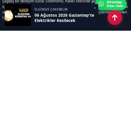
çağdaş bir deneyim sunar. Sistemimiz, haber sitesinde gerekli tüm modülleri
WhatsApp
İhbar Hattı
içerir. Siz içerik üretmeye odaklanırken, yazılımımız zamandan tasarruf sağlar
×
İLGİNİZİ ÇEKEBİLİR
ve süreçlerinizi kolaylaştırır. Etkili arayüzü sayesinde ziyaretçileriniz haberleri
06 Ağustos 2026 Gaziantep'te
hızlı ve keyifle takip edebilir.
Elektrikler Kesilecek
Kategoriler
GÜNDEM
EKONOMİ
SİYASET
ASAYİŞ
SPOR
SAĞLIK
EĞİTİM
MAGAZİN
KİTAP
POLİTİKA
DÜNYA
TEKNOLOJİ
KÜLTÜR SANAT
YAŞAM
Sayfalar
ÇEREZ POLİTİKASI
GİZLİLİK POLİTİKASI