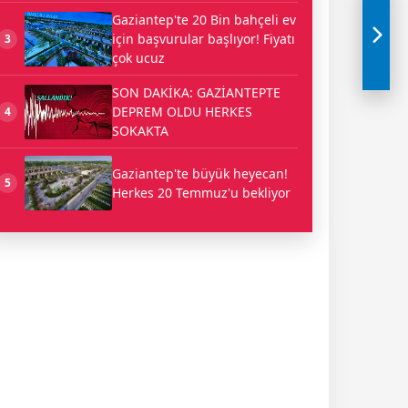
Gaziantep'te 20 Bin bahçeli ev
için başvurular başlıyor! Fiyatı
3
çok ucuz
SON DAKİKA: GAZİANTEPTE
DEPREM OLDU HERKES
4
SOKAKTA
Gaziantep'te büyük heyecan!
5
Herkes 20 Temmuz'u bekliyor