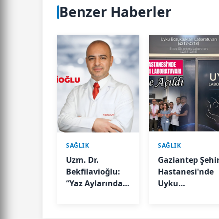
Benzer Haberler
SAĞLIK
SAĞLIK
Uzm. Dr.
Gaziantep Şehi
Bekfilavioğlu:
Hastanesi'nde
“Yaz Aylarında
Uyku
Böbrek Sağlığını
Bozuklukları
Korumak İçin
Laboratuvarı
Sıvı Tüketimine
Hizmete Açıldı