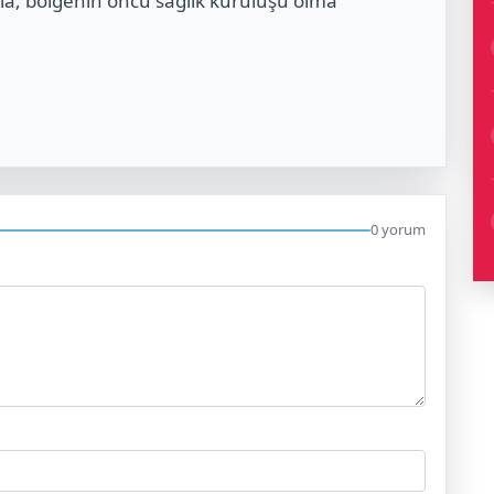
la, bölgenin öncü sağlık kuruluşu olma
0 yorum