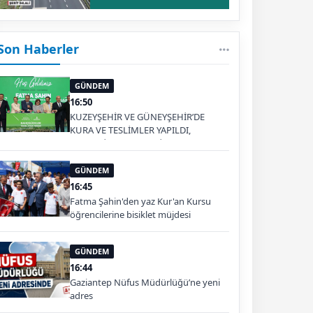
Son Haberler
GÜNDEM
16:50
KUZEYŞEHİR VE GÜNEYŞEHİR’DE
KURA VE TESLİMLER YAPILDI,
BAHÇELİEVLER’DE 5 BİN KONUTUN
TEMELİ ATILDI
GÜNDEM
16:45
Fatma Şahin'den yaz Kur'an Kursu
öğrencilerine bisiklet müjdesi
GÜNDEM
16:44
Gaziantep Nüfus Müdürlüğü’ne yeni
adres