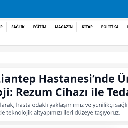
OR
SAĞLIK
EĞİTİM
MAGAZİN
KİTAP
POLİTİKA
iantep Hastanesi’nde Ür
oji: Rezum Cihazı ile T
larak, hasta odaklı yaklaşımımız ve yenilikçi s
 teknolojik altyapımızı ileri düzeye taşıyoruz.