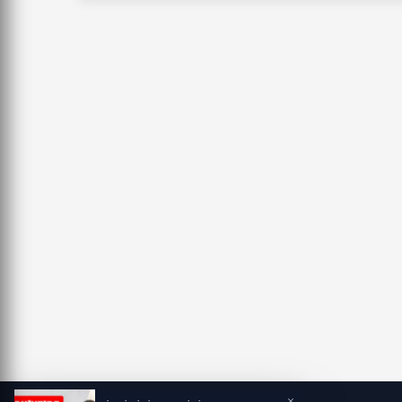
Dikkat”
×