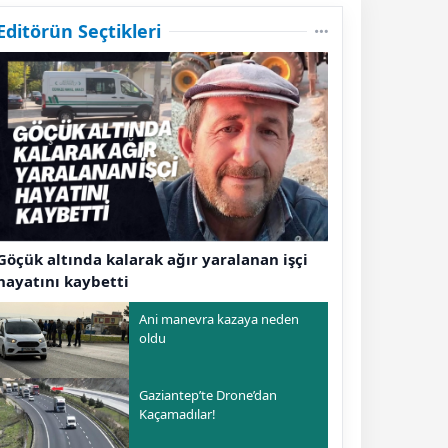
Editörün Seçtikleri
Göçük altında kalarak ağır yaralanan işçi
hayatını kaybetti
Ani manevra kazaya neden
oldu
Gaziantep’te Drone’dan
Kaçamadılar!