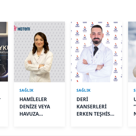
SAĞLIK
SAĞLIK
r
HAMİLELER
DERİ
DENİZE VEYA
KANSERLERİ
HAVUZA
ERKEN TEŞHİSLE
GİREBİLİR Mİ?
TEDAVİ
EDİLEBİLİR
B