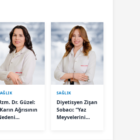
SAĞLIK
SAĞLIK
Uzm. Dr. Güzel:
Diyetisyen Zişan
“Karın Ağrısının
Sobacı: “Yaz
Nedeni
Meyvelerini
Ultrasonla
Tüketirken
elirlenebilir”
Porsiyon
Kontrolüne