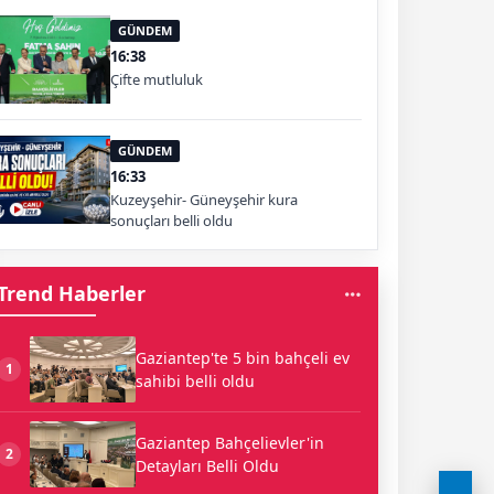
GÜNDEM
16:38
Çifte mutluluk
GÜNDEM
16:33
Kuzeyşehir- Güneyşehir kura
sonuçları belli oldu
Trend Haberler
Gaziantep'te 5 bin bahçeli ev
1
sahibi belli oldu
Gaziantep Bahçelievler'in
2
Detayları Belli Oldu