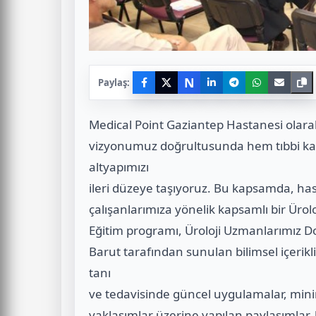
N
Paylaş:
Medical Point Gaziantep Hastanesi olarak,
vizyonumuz doğrultusunda hem tıbbi ka
altyapımızı
ileri düzeye taşıyoruz. Bu kapsamda, ha
çalışanlarımıza yönelik kapsamlı bir Üroloj
Eğitim programı, Üroloji Uzmanlarımız 
Barut tarafından sunulan bilimsel içerikli
tanı
ve tedavisinde güncel uygulamalar, minim
yaklaşımlar üzerine yapılan paylaşımlar, ka