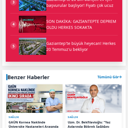
3
başvurular başlıyor! Fiyatı çok ucuz
SON DAKİKA: GAZİANTEPTE DEPREM
4
OLDU HERKES SOKAKTA
Gaziantep'te büyük heyecan! Herkes
5
20 Temmuz'u bekliyor
Benzer Haberler
Tümünü Gör
SAĞLIK
SAĞLIK
GAÜN Kornea Naklinde
Uzm. Dr. Bekfilavioğlu: “Yaz
Üniversite Hastaneleri Arasında
Aylarında Böbrek Sağlığını