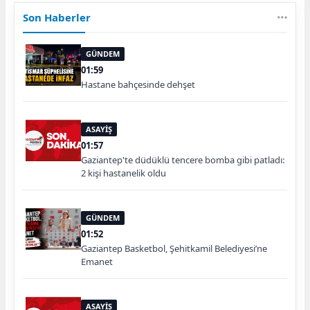
Son Haberler
GÜNDEM
01:59
Hastane bahçesinde dehşet
ASAYİŞ
01:57
Gaziantep'te düdüklü tencere bomba gibi patladı:
2 kişi hastanelik oldu
GÜNDEM
01:52
Gaziantep Basketbol, Şehitkamil Belediyesi’ne
Emanet
ASAYİŞ