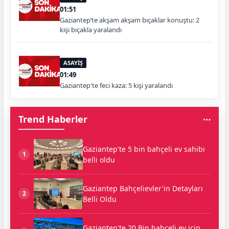
01:51
Gaziantep’te akşam akşam bıçaklar konuştu: 2
kişi bıçakla yaralandı
ASAYİŞ
01:49
Gaziantep'te feci kaza: 5 kişi yaralandı
Trend Haberler
Gaziantep'te 5 bin bahçeli ev sahibi
1
belli oldu
Gaziantep Bahçelievler'in Detayları
2
Belli Oldu
Gaziantep'te 20 Bin bahçeli ev için