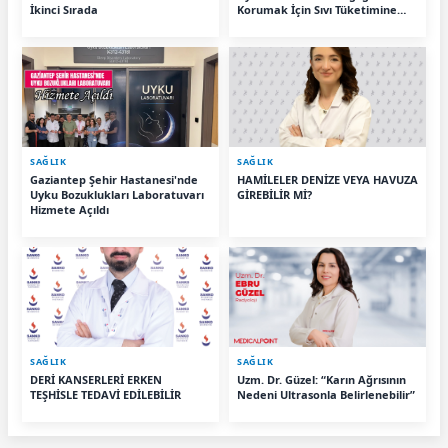
İkinci Sırada
Korumak İçin Sıvı Tüketimine
Dikkat”
SAĞLIK
SAĞLIK
Gaziantep Şehir Hastanesi'nde
HAMİLELER DENİZE VEYA HAVUZA
Uyku Bozuklukları Laboratuvarı
GİREBİLİR Mİ?
Hizmete Açıldı
SAĞLIK
SAĞLIK
DERİ KANSERLERİ ERKEN
Uzm. Dr. Güzel: “Karın Ağrısının
TEŞHİSLE TEDAVİ EDİLEBİLİR
Nedeni Ultrasonla Belirlenebilir”