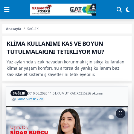
Anasayfa
SAĞLIK
KLİMA KULLANIMI KAS VE BOYUN
TUTULMALARINI TETİKLİYOR MU?
Yaz aylarında sıcak havadan korunmak için sıkça kullanılan
klimalar yaşam konforunu artırsa da yanlış kullanım bazı
kas-iskelet sistemi şikayetlerini tetikleyebilir.
SAĞLIK
10.06.2026 11:51
UMUT KATIRCI
256 okuma
Okuma Süresi: 2 dk