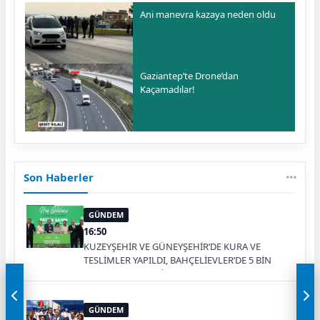
Ani manevra kazaya neden oldu
Gaziantep’te Drone’dan
Kaçamadılar!
Son Haberler
GÜNDEM
16:50
KUZEYŞEHİR VE GÜNEYŞEHİR’DE KURA VE
TESLİMLER YAPILDI, BAHÇELİEVLER’DE 5 BİN
KONUTUN TEMELİ ATILDI
GÜNDEM