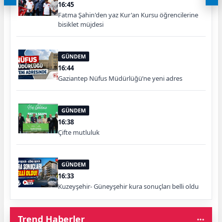
16:45
Fatma Şahin'den yaz Kur'an Kursu öğrencilerine
bisiklet müjdesi
GÜNDEM
16:44
Gaziantep Nüfus Müdürlüğü’ne yeni adres
GÜNDEM
16:38
Çifte mutluluk
GÜNDEM
16:33
Kuzeyşehir- Güneyşehir kura sonuçları belli oldu
Trend Haberler