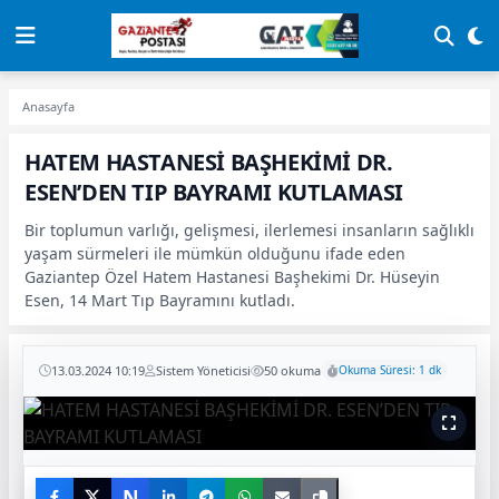
Anasayfa
HATEM HASTANESİ BAŞHEKİMİ DR.
ESEN’DEN TIP BAYRAMI KUTLAMASI
Bir toplumun varlığı, gelişmesi, ilerlemesi insanların sağlıklı
yaşam sürmeleri ile mümkün olduğunu ifade eden
Gaziantep Özel Hatem Hastanesi Başhekimi Dr. Hüseyin
Esen, 14 Mart Tıp Bayramını kutladı.
13.03.2024 10:19
Sistem Yöneticisi
50 okuma
Okuma Süresi: 1 dk
N