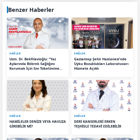
Benzer Haberler
SAĞLIK
SAĞLIK
Uzm. Dr. Bekfilavioğlu: “Yaz
Gaziantep Şehir Hastanesi'nde
Aylarında Böbrek Sağlığını
Uyku Bozuklukları Laboratuvarı
Korumak İçin Sıvı Tüketimine
Hizmete Açıldı
Dikkat”
SAĞLIK
SAĞLIK
HAMİLELER DENİZE VEYA HAVUZA
DERİ KANSERLERİ ERKEN
GİREBİLİR Mİ?
TEŞHİSLE TEDAVİ EDİLEBİLİR