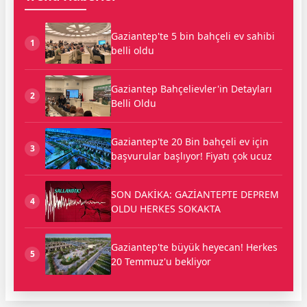
Gaziantep'te 5 bin bahçeli ev sahibi
1
belli oldu
Gaziantep Bahçelievler'in Detayları
2
Belli Oldu
Gaziantep'te 20 Bin bahçeli ev için
3
başvurular başlıyor! Fiyatı çok ucuz
SON DAKİKA: GAZİANTEPTE DEPREM
4
OLDU HERKES SOKAKTA
Gaziantep'te büyük heyecan! Herkes
5
20 Temmuz'u bekliyor