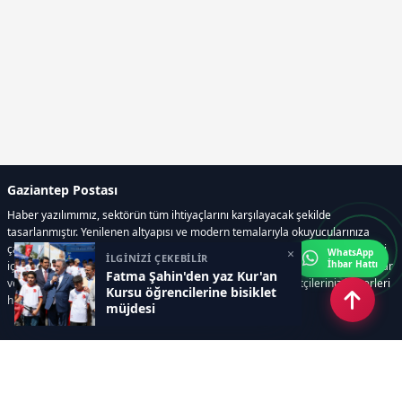
Gaziantep Postası
Haber yazılımımız, sektörün tüm ihtiyaçlarını karşılayacak şekilde
tasarlanmıştır. Yenilenen altyapısı ve modern temalarıyla okuyucularınıza
çağdaş bir deneyim sunar. Sistemimiz, haber sitesinde gerekli tüm modülleri
×
WhatsApp
İLGİNİZİ ÇEKEBİLİR
İhbar Hattı
içerir. Siz içerik üretmeye odaklanırken, yazılımımız zamandan tasarruf sağlar
Fatma Şahin'den yaz Kur'an
ve süreçlerinizi kolaylaştırır. Etkili arayüzü sayesinde ziyaretçileriniz haberleri
Kursu öğrencilerine bisiklet
hızlı ve keyifle takip edebilir.
müjdesi
Kategoriler
GÜNDEM
EKONOMİ