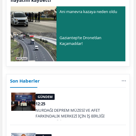
hayatını kaybetti
Ani manevra kazaya neden oldu
Gaziantep’te Drone’dan
Kaçamadılar!
Son Haberler
GÜNDEM
12:25
NURDAĞI DEPREM MÜZESİ VE AFET
FARKINDALIK MERKEZİ İÇİN İŞ BİRLİĞİ
PROTOKOLÜ İMZALANDI