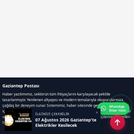
Gaziantep Postası
Haber yazılımımız, sektörün tüm ihtiyaçlarını karşılayacak şekilde
tasarlanmıştır. Yenilenen altyapısı ve modern temalarıyla okuyucularınıza
çağdaş bir deneyim sunar. Sistemimiz, haber sitesinde gerekli tüm modülleri
WhatsApp
İhbar Hattı
içerir. Siz içerik üretmeye odaklanırken, yazılımımız zamandan tasarruf sağlar
×
İLGİNİZİ ÇEKEBİLİR
ve süreçlerinizi kolaylaştırır. Etkili arayüzü sayesinde ziyaretçileriniz haberleri
07 Ağustos 2026 Gaziantep'te
hızlı ve keyifle takip edebilir.
Elektrikler Kesilecek