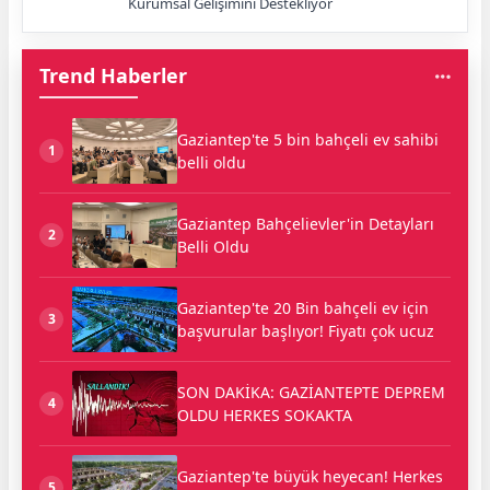
Kurumsal Gelişimini Destekliyor
Trend Haberler
Gaziantep'te 5 bin bahçeli ev sahibi
1
belli oldu
Gaziantep Bahçelievler'in Detayları
2
Belli Oldu
Gaziantep'te 20 Bin bahçeli ev için
3
başvurular başlıyor! Fiyatı çok ucuz
SON DAKİKA: GAZİANTEPTE DEPREM
4
OLDU HERKES SOKAKTA
Gaziantep'te büyük heyecan! Herkes
5