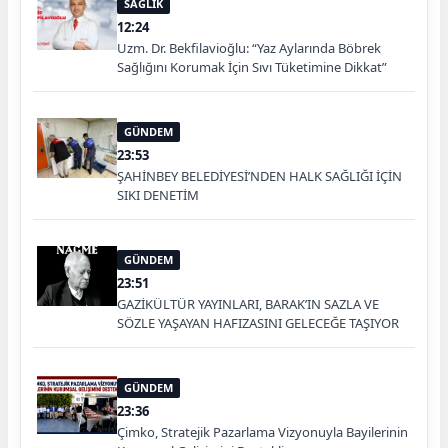
SAĞLIK
12:24
Uzm. Dr. Bekfilavioğlu: “Yaz Aylarında Böbrek
Sağlığını Korumak İçin Sıvı Tüketimine Dikkat”
GÜNDEM
23:53
ŞAHİNBEY BELEDİYESİ’NDEN HALK SAĞLIĞI İÇİN
SIKI DENETİM
GÜNDEM
23:51
GAZİKÜLTÜR YAYINLARI, BARAK’IN SAZLA VE
SÖZLE YAŞAYAN HAFIZASINI GELECEĞE TAŞIYOR
GÜNDEM
23:36
Çimko, Stratejik Pazarlama Vizyonuyla Bayilerinin