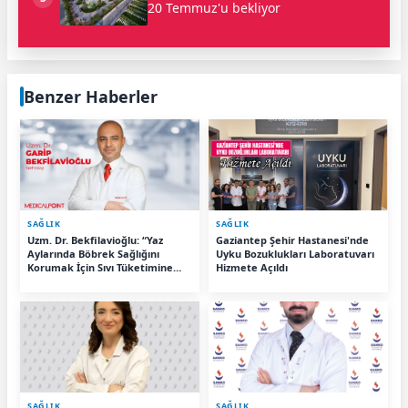
20 Temmuz'u bekliyor
Benzer Haberler
SAĞLIK
SAĞLIK
Uzm. Dr. Bekfilavioğlu: “Yaz
Gaziantep Şehir Hastanesi'nde
Aylarında Böbrek Sağlığını
Uyku Bozuklukları Laboratuvarı
Korumak İçin Sıvı Tüketimine
Hizmete Açıldı
Dikkat”
SAĞLIK
SAĞLIK