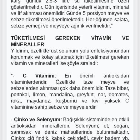
karşı günlük 2,5-3 litre su tüketilmesine özen
gösterilmelidir. Gün içerisinde yeterli vitamin, mineral
ve lif alınması önemlidir. Günde 5 porsiyon meyve ve
sebze tüketilmesi önerilmektedir. Her öğünde salata,
sebze yemeği ve meyveye ağırlık verilmelidir.”
TÜKETİLMESİ GEREKEN VİTAMİN VE
MİNERALLER
Yıldırım, özellikle üst solunum yolu enfeksiyonundan
korunmak ve kolay atlatmak için tüketilmesi gereken
vitamin ve mineralleri ise şöyle sıraladı:
“-
C Vitamini:
En önemli antioksidan
vitaminlerdendir. Özellikle taze meyve ve
sebzelerden alınması çok daha önemlidir. Taze biber,
portakal, limon, mandalina, greyfurt, nar, domates,
roka, maydanoz, kuşburnu ve kivi yüksek C
vitaminine sahip sebze ve meyvelerdir.
- Çinko ve Selenyum:
Bağışıklık sisteminde en etkili
antioksidan minerallerdir. Selenyum; et, soğan,
sarımsak ve deniz mahsullerinde bulunmaktadır.
Çinko; çiğ fındık, kabak çekirdeği, ceviz badem vb.