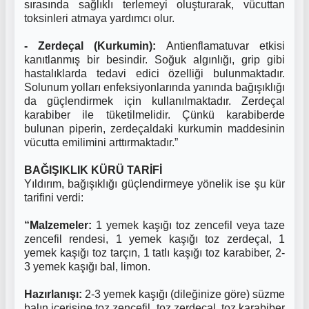
sırasında sağlıklı terlemeyi oluşturarak, vücuttan
toksinleri atmaya yardımcı olur.
- Zerdeçal (Kurkumin):
Antienflamatuvar etkisi
kanıtlanmış bir besindir. Soğuk algınlığı, grip gibi
hastalıklarda tedavi edici özelliği bulunmaktadır.
Solunum yolları enfeksiyonlarında yanında bağışıklığı
da güçlendirmek için kullanılmaktadır. Zerdeçal
karabiber ile tüketilmelidir. Çünkü karabiberde
bulunan piperin, zerdeçaldaki kurkumin maddesinin
vücutta emilimini arttırmaktadır.”
BAĞIŞIKLIK KÜRÜ TARİFİ
Yıldırım, bağışıklığı güçlendirmeye yönelik ise şu kür
tarifini verdi:
“Malzemeler:
1 yemek kaşığı toz zencefil veya taze
zencefil rendesi, 1 yemek kaşığı toz zerdeçal, 1
yemek kaşığı toz tarçın, 1 tatlı kaşığı toz karabiber, 2-
3 yemek kaşığı bal, limon.
Hazırlanışı:
2-3 yemek kaşığı (dileğinize göre) süzme
balın içerisine toz zencefil, toz zerdeçal, toz karabiber