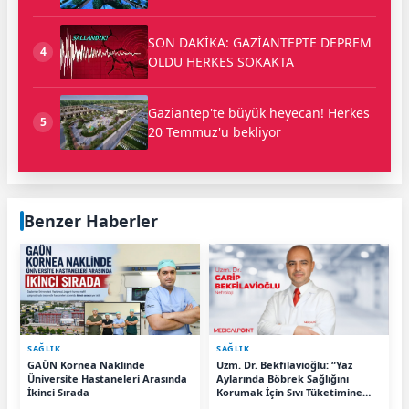
SON DAKİKA: GAZİANTEPTE DEPREM
4
OLDU HERKES SOKAKTA
Gaziantep'te büyük heyecan! Herkes
5
20 Temmuz'u bekliyor
Benzer Haberler
SAĞLIK
SAĞLIK
GAÜN Kornea Naklinde
Uzm. Dr. Bekfilavioğlu: “Yaz
Üniversite Hastaneleri Arasında
Aylarında Böbrek Sağlığını
İkinci Sırada
Korumak İçin Sıvı Tüketimine
Dikkat”