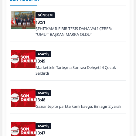
GÜNDEM
13:51
ŞEHİTKAMİL’E BİR TESİS DAHA VALİ ÇEBER:
“UMUT BAŞKAN MARKA OLDU”
ASAYİŞ
13:49
Marketteki Tartışma Sonrası Dehşet! 4 Çocuk
Saldırdı
ASAYİŞ
13:48
Gaziantep’te parkta kanlı kavga: Biri ağır 2 yaralı
ASAYİŞ
13:47