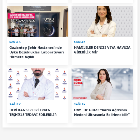
SAĞLIK
SAĞLIK
Gaziantep Şehir Hastanesi'nde
HAMİLELER DENİZE VEYA HAVUZA
Uyku Bozuklukları Laboratuvarı
GİREBİLİR Mİ?
Hizmete Açıldı
SAĞLIK
SAĞLIK
DERİ KANSERLERİ ERKEN
Uzm. Dr. Güzel: “Karın Ağrısının
TEŞHİSLE TEDAVİ EDİLEBİLİR
Nedeni Ultrasonla Belirlenebilir”