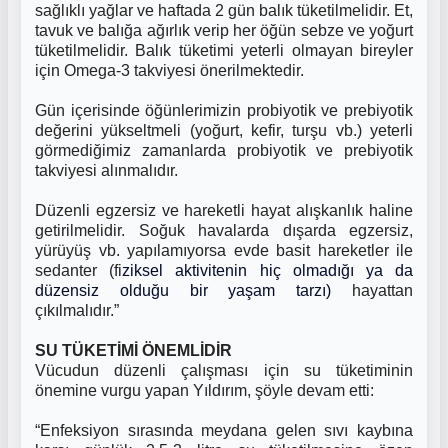
sağlıklı yağlar ve haftada 2 gün balık tüketilmelidir. Et,
tavuk ve balığa ağırlık verip her öğün sebze ve yoğurt
tüketilmelidir. Balık tüketimi yeterli olmayan bireyler
için Omega-3 takviyesi önerilmektedir.
Gün içerisinde öğünlerimizin probiyotik ve prebiyotik
değerini yükseltmeli (yoğurt, kefir, turşu vb.) yeterli
görmediğimiz zamanlarda probiyotik ve prebiyotik
takviyesi alınmalıdır.
Düzenli egzersiz ve hareketli hayat alışkanlık haline
getirilmelidir. Soğuk havalarda dışarda egzersiz,
yürüyüş vb. yapılamıyorsa evde basit hareketler ile
sedanter (
fi
ziksel aktivitenin hiç olmadığı ya da
düzensiz olduğu bir yaşam tarzı)
hayattan
çıkılmalıdır.”
SU TÜKETİMİ ÖNEMLİDİR
Vücudun düzenli çalışması için su tüketiminin
önemine vurgu yapan Yıldırım, şöyle devam etti:
“Enfeksiyon sırasında meydana gelen sıvı kaybına