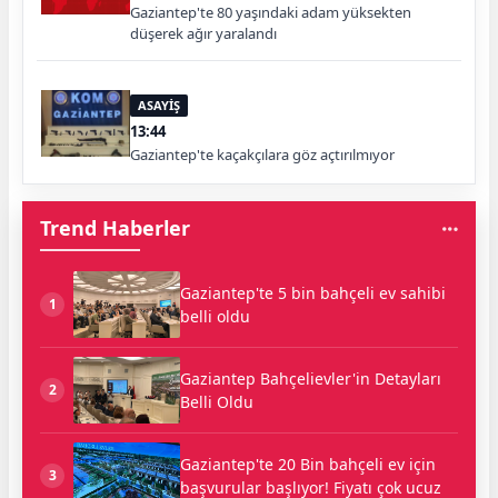
Gaziantep'te 80 yaşındaki adam yüksekten
düşerek ağır yaralandı
ASAYİŞ
13:44
Gaziantep'te kaçakçılara göz açtırılmıyor
Trend Haberler
Gaziantep'te 5 bin bahçeli ev sahibi
1
belli oldu
Gaziantep Bahçelievler'in Detayları
2
Belli Oldu
Gaziantep'te 20 Bin bahçeli ev için
3
başvurular başlıyor! Fiyatı çok ucuz