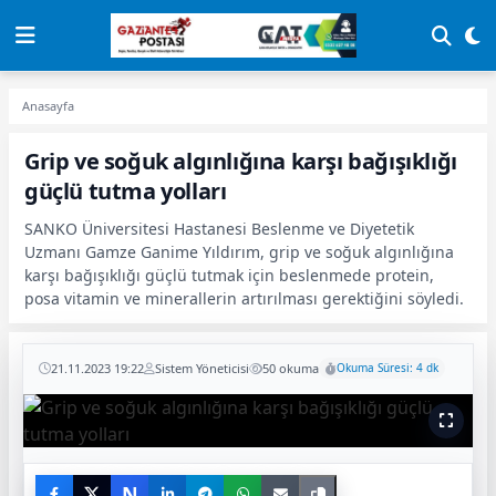
Anasayfa
Grip ve soğuk algınlığına karşı bağışıklığı
güçlü tutma yolları
SANKO Üniversitesi Hastanesi Beslenme ve Diyetetik
Uzmanı Gamze Ganime Yıldırım, grip ve soğuk algınlığına
karşı bağışıklığı güçlü tutmak için beslenmede protein,
posa vitamin ve minerallerin artırılması gerektiğini söyledi.
21.11.2023 19:22
Sistem Yöneticisi
50 okuma
Okuma Süresi: 4 dk
N