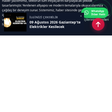
Haber yazılımımız, sektörün tüm ihtiyaçlarını karşılayacak şekilde
tasarlanmıştır. Yenilenen altyapısı ve modern temalarıyla okuyucularınıza
çağdaş bir deneyim sunar. Sistemimiz, haber sitesinde gerekli tüm modülleri
WhatsApp
İhbar Hattı
içerir. Siz içerik üretmeye odaklanırken, yazılımımız zamandan tasarruf sağlar
×
İLGİNİZİ ÇEKEBİLİR
ve süreçlerinizi kolaylaştırır. Etkili arayüzü sayesinde ziyaretçileriniz haberleri
09 Ağustos 2026 Gaziantep'te
hızlı ve keyifle takip edebilir.
Elektrikler Kesilecek
Kategoriler
GÜNDEM
EKONOMİ
SİYASET
ASAYİŞ
SPOR
SAĞLIK
EĞİTİM
MAGAZİN
KİTAP
POLİTİKA
DÜNYA
TEKNOLOJİ
KÜLTÜR SANAT
YAŞAM
Sayfalar