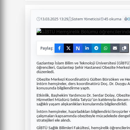
13.03.2025 13:29
Sistem Yöneticisi
45 okuma
O
N
Paylaş:
Gaziantep İslam Bilim ve Teknoloji Üniversitesi (GİBTÜ) 
öğrencileri, Gaziantep Şehir Hastanesi Obezite Merkezi i
düzenledi.
Obezite Merkezi Koordinatörü Gülten Börsöken ve Hemş
intörn hemşireler, ders koordinatörü Doç. Dr. Duygu Ay
konusunda bilgilendirme yaptı.
Etkinlik, Başhekim Yardımcısı Dr. Serdar Dolay, Obezi
Hizmetleri Müdürü Selda Tatyüz’ün katılımıyla devam etti
sağlıklı yaşam alışkanlıkları konularında bilgilendirildi.
İntörn hemşireler, hazırladıkları bilgilendirici broşürl
çalışmaları kapsamında obeziteyle mücadelede dengeli b
stratejileri ele alındı.
GİBTÜ Sağlık Bilimleri Fakültesi, hemşirelik öğrencilerin