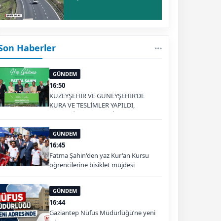
Son Haberler
GÜNDEM
16:50
KUZEYŞEHİR VE GÜNEYŞEHİR’DE
KURA VE TESLİMLER YAPILDI,
BAHÇELİEVLER’DE 5 BİN KONUTUN
TEMELİ ATILDI
GÜNDEM
16:45
Fatma Şahin'den yaz Kur'an Kursu
öğrencilerine bisiklet müjdesi
GÜNDEM
16:44
Gaziantep Nüfus Müdürlüğü’ne yeni