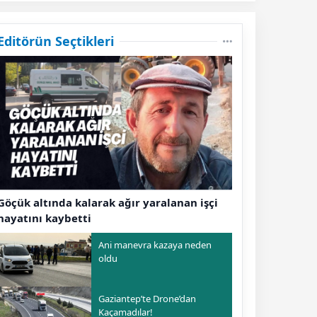
Editörün Seçtikleri
Göçük altında kalarak ağır yaralanan işçi
hayatını kaybetti
Ani manevra kazaya neden
oldu
Gaziantep’te Drone’dan
Kaçamadılar!