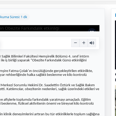
kuma Süresi: 1 dk
Sağlık Bilimleri Fakültesi Hemşirelik Bölümü 4. sınıf intörn
le iş birliği yaparak “Obezite Farkındalık Günü etkinliğini
ire Fatma Çolak’ın öncülüğünde gerçekleştirilen etkinlikte,
ar rehberliğinde halka sağlıklı beslenme ve kilo kontrolü
te Merkezi Sorumlu Hekimi Dr. Saadettin Öztürk ve Sağlık Bakım
. Katılımcılar, obezitenin nedenleri, sağlık üzerindeki etkileri ve
er ve afişlerle toplumda farkındalık yaratmayı amaçladı. Eğitim
eslenme, fiziksel aktivitenin önemi ve bireysel kilo kontrolü
in klinik deneyimlerini artıran bu tür etkinliklerle toplum sağlığına