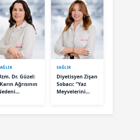
SAĞLIK
SAĞLIK
Uzm. Dr. Güzel:
Diyetisyen Zişan
“Karın Ağrısının
Sobacı: “Yaz
Nedeni
Meyvelerini
Ultrasonla
Tüketirken
elirlenebilir”
Porsiyon
Kontrolüne
Dikkat”