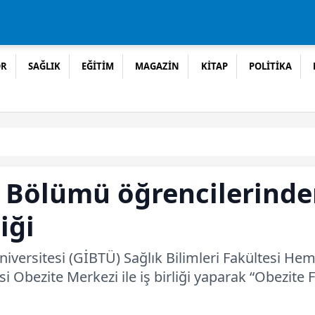
OR
SAĞLIK
EĞİTİM
MAGAZİN
KİTAP
POLİTİKA
 Bölümü öğrencilerinde
iği
iversitesi (GİBTÜ) Sağlık Bilimleri Fakültesi Hemş
i Obezite Merkezi ile iş birliği yaparak “Obezite 