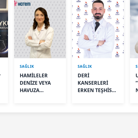
SAĞLIK
SAĞLIK
r
HAMİLELER
DERİ
DENİZE VEYA
KANSERLERİ
HAVUZA
ERKEN TEŞHİSLE
GİREBİLİR Mİ?
TEDAVİ
EDİLEBİLİR
B