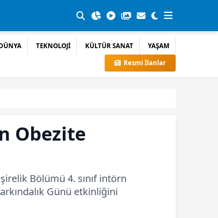
DÜNYA
TEKNOLOJİ
KÜLTÜR SANAT
YAŞAM
Resmi İlanlar
n Obezite
irelik Bölümü 4. sınıf intörn
Farkındalık Günü etkinliğini