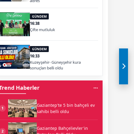
adres
GÜNDEM
16:38
Çifte mutluluk
GÜNDEM
16:33
Kuzeyşehir- Güneyşehir kura
sonuçları belli oldu
Trend Haberler
Gaziantep'te 5 bin bahçeli ev
1
sahibi belli oldu
Gaziantep Bahçelievler'in
2