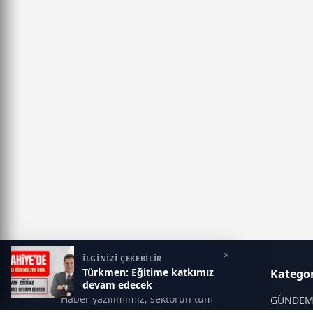
×
İLGİNİZİ ÇEKEBİLİR
Türkmen: Eğitime katkımız
Gaziantep Postası
Kategor
devam edecek
Haber yazılımımız, sektörün tüm
GÜNDE