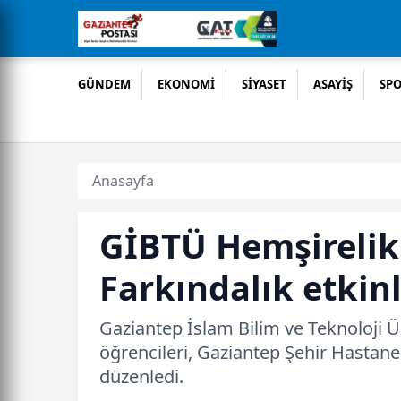
GÜNDEM
EKONOMİ
SİYASET
ASAYİŞ
SP
Anasayfa
GİBTÜ Hemşirelik
Farkındalık etkinl
Gaziantep İslam Bilim ve Teknoloji Ün
öğrencileri, Gaziantep Şehir Hastanes
düzenledi.