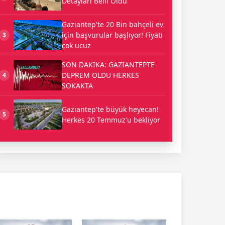
Detayları Belli Oldu
Gaziantep'te 20 Bin bahçeli ev
için başvurular başlıyor! Fiyatı
3
çok ucuz
SON DAKİKA: GAZİANTEPTE
DEPREM OLDU HERKES
4
SOKAKTA
Gaziantep'te büyük heyecan!
5
Herkes 20 Temmuz'u bekliyor