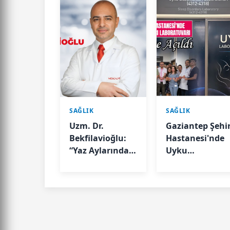
SAĞLIK
SAĞLIK
Uzm. Dr.
Gaziantep Şehi
Bekfilavioğlu:
Hastanesi'nde
“Yaz Aylarında
Uyku
Böbrek Sağlığını
Bozuklukları
Korumak İçin
Laboratuvarı
Sıvı Tüketimine
Hizmete Açıldı
Dikkat”