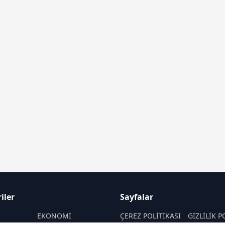
iler
Sayfalar
M
EKONOMİ
ÇEREZ POLİTİKASI
GİZLİLİK P