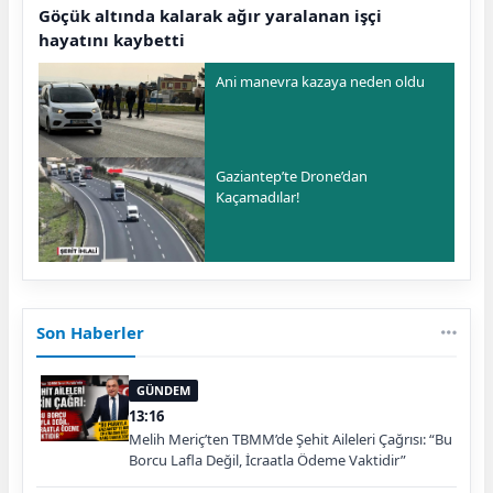
Göçük altında kalarak ağır yaralanan işçi
hayatını kaybetti
Ani manevra kazaya neden oldu
Gaziantep’te Drone’dan
Kaçamadılar!
Son Haberler
GÜNDEM
13:16
Melih Meriç’ten TBMM’de Şehit Aileleri Çağrısı: “Bu
Borcu Lafla Değil, İcraatla Ödeme Vaktidir”