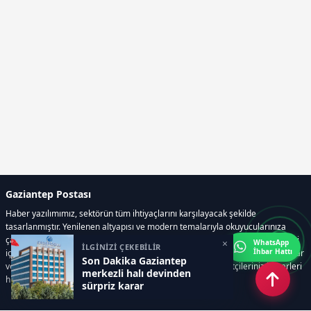
Gaziantep Postası
Haber yazılımımız, sektörün tüm ihtiyaçlarını karşılayacak şekilde
tasarlanmıştır. Yenilenen altyapısı ve modern temalarıyla okuyucularınıza
çağdaş bir deneyim sunar. Sistemimiz, haber sitesinde gerekli tüm modülleri
×
WhatsApp
İLGİNİZİ ÇEKEBİLİR
İhbar Hattı
içerir. Siz içerik üretmeye odaklanırken, yazılımımız zamandan tasarruf sağlar
Son Dakika Gaziantep
ve süreçlerinizi kolaylaştırır. Etkili arayüzü sayesinde ziyaretçileriniz haberleri
merkezli halı devinden
hızlı ve keyifle takip edebilir.
sürpriz karar