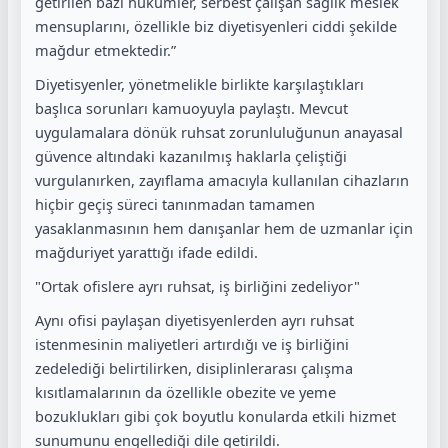
getirilen bazı hükümler, serbest çalışan sağlık meslek
mensuplarını, özellikle biz diyetisyenleri ciddi şekilde
mağdur etmektedir.”
Diyetisyenler, yönetmelikle birlikte karşılaştıkları
başlıca sorunları kamuoyuyla paylaştı. Mevcut
uygulamalara dönük ruhsat zorunluluğunun anayasal
güvence altındaki kazanılmış haklarla çeliştiği
vurgulanırken, zayıflama amacıyla kullanılan cihazların
hiçbir geçiş süreci tanınmadan tamamen
yasaklanmasının hem danışanlar hem de uzmanlar için
mağduriyet yarattığı ifade edildi.
"Ortak ofislere ayrı ruhsat, iş birliğini zedeliyor"
Aynı ofisi paylaşan diyetisyenlerden ayrı ruhsat
istenmesinin maliyetleri artırdığı ve iş birliğini
zedelediği belirtilirken, disiplinlerarası çalışma
kısıtlamalarının da özellikle obezite ve yeme
bozuklukları gibi çok boyutlu konularda etkili hizmet
sunumunu engellediği dile getirildi.