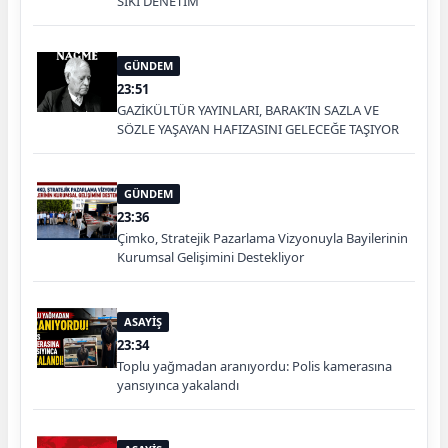
SIKI DENETİM
GÜNDEM
23:51
GAZİKÜLTÜR YAYINLARI, BARAK’IN SAZLA VE
SÖZLE YAŞAYAN HAFIZASINI GELECEĞE TAŞIYOR
GÜNDEM
23:36
Çimko, Stratejik Pazarlama Vizyonuyla Bayilerinin
Kurumsal Gelişimini Destekliyor
ASAYİŞ
23:34
Toplu yağmadan aranıyordu: Polis kamerasına
yansıyınca yakalandı