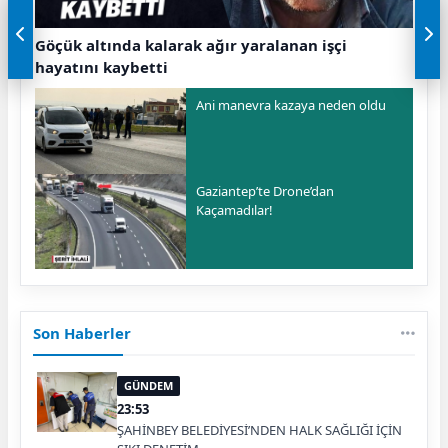
Göçük altında kalarak ağır yaralanan işçi
hayatını kaybetti
Ani manevra kazaya neden oldu
Gaziantep’te Drone’dan
Kaçamadılar!
Son Haberler
GÜNDEM
23:53
ŞAHİNBEY BELEDİYESİ’NDEN HALK SAĞLIĞI İÇİN