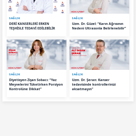
SAĞLIK
SAĞLIK
DERİ KANSERLERİ ERKEN
Uzm. Dr. Güzel: “Karın Ağrısının
TEŞHİSLE TEDAVİ EDİLEBİLİR
Nedeni Ultrasonla Belirlenebilir”
SAĞLIK
SAĞLIK
Diyetisyen Zişan Sobacı: “Yaz
Uzm. Dr. Şeran: Kanser
Meyvelerini Tüketirken Porsiyon
tedavisinde kontrollerinizi
Kontrolüne Dikkat”
aksatmayın"