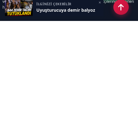
ve süreçlerinizi kolaylaştırır. Etkili arayüzü sayesinde ziyaretçileriniz haberleri
×
İLGİNİZİ ÇEKEBİLİR
hızlı ve keyifle takip edebilir.
Uyuşturucuya demir balyoz
Kategoriler
GÜNDEM
EKONOMİ
SİYASET
ASAYİŞ
SPOR
SAĞLIK
EĞİTİM
MAGAZİN
KİTAP
POLİTİKA
DÜNYA
TEKNOLOJİ
KÜLTÜR SANAT
YAŞAM
Sayfalar
ÇEREZ POLİTİKASI
GİZLİLİK POLİTİKASI
HAKKIMIZDA
KÜNYE