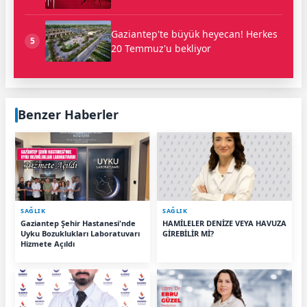
Gaziantep'te büyük heyecan! Herkes
5
20 Temmuz'u bekliyor
Benzer Haberler
SAĞLIK
SAĞLIK
Gaziantep Şehir Hastanesi'nde
HAMİLELER DENİZE VEYA HAVUZA
Uyku Bozuklukları Laboratuvarı
GİREBİLİR Mİ?
Hizmete Açıldı