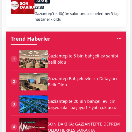
ASAYİŞ
23:33
Gaziantep'te düğün salonunda zehirlenme: 3 kişi
hastanelik oldu
Trend Haberler
Gaziantep'te 5 bin bahçeli ev sahibi
1
belli oldu
Gaziantep Bahçelievler'in Detayları
2
Belli Oldu
Gaziantep'te 20 Bin bahçeli ev için
3
başvurular başlıyor! Fiyatı çok ucuz
SON DAKİKA: GAZİANTEPTE DEPREM
4
OLDU HERKES SOKAKTA