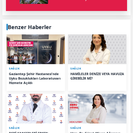
Benzer Haberler
SAĞLIK
SAĞLIK
Gaziantep Şehir Hastanesi'nde
HAMİLELER DENİZE VEYA HAVUZA
Uyku Bozuklukları Laboratuvarı
GİREBİLİR Mİ?
Hizmete Açıldı
SAĞLIK
SAĞLIK