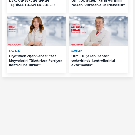
DERİ KANSERLERİ ERKEN
Uzm. Dr. Güzel: “Karın Ağrısının
TEŞHİSLE TEDAVİ EDİLEBİLİR
Nedeni Ultrasonla Belirlenebilir”
SAĞLIK
SAĞLIK
Diyetisyen Zişan Sobacı: “Yaz
Uzm. Dr. Şeran: Kanser
Meyvelerini Tüketirken Porsiyon
tedavisinde kontrollerinizi
Kontrolüne Dikkat”
aksatmayın"