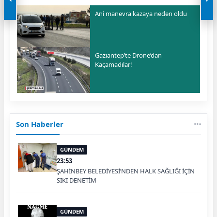
Ani manevra kazaya neden oldu
Gaziantep’te Drone’dan
Kaçamadılar!
Son Haberler
GÜNDEM
23:53
ŞAHİNBEY BELEDİYESİ’NDEN HALK SAĞLIĞI İÇİN
SIKI DENETİM
GÜNDEM