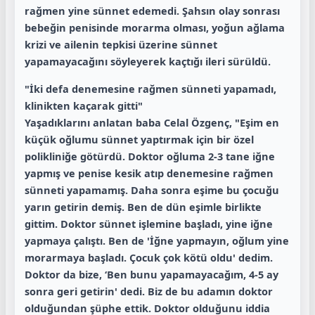
rağmen yine sünnet edemedi. Şahsın olay sonrası
bebeğin penisinde morarma olması, yoğun ağlama
krizi ve ailenin tepkisi üzerine sünnet
yapamayacağını söyleyerek kaçtığı ileri sürüldü.
"İki defa denemesine rağmen sünneti yapamadı,
klinikten kaçarak gitti"
Yaşadıklarını anlatan baba Celal Özgenç, "Eşim en
küçük oğlumu sünnet yaptırmak için bir özel
polikliniğe götürdü. Doktor oğluma 2-3 tane iğne
yapmış ve penise kesik atıp denemesine rağmen
sünneti yapamamış. Daha sonra eşime bu çocuğu
yarın getirin demiş. Ben de dün eşimle birlikte
gittim. Doktor sünnet işlemine başladı, yine iğne
yapmaya çalıştı. Ben de 'İğne yapmayın, oğlum yine
morarmaya başladı. Çocuk çok kötü oldu' dedim.
Doktor da bize, ‘Ben bunu yapamayacağım, 4-5 ay
sonra geri getirin' dedi. Biz de bu adamın doktor
olduğundan şüphe ettik. Doktor olduğunu iddia