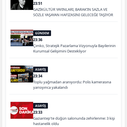
23:51
GAZİKÜLTÜR YAYINLARI, BARAK’IN SAZLA VE
SÖZLE YAŞAYAN HAFIZASINI GELECEĞE TAŞIYOR
GÜNDEM
23:36
Çimko, Stratejik Pazarlama Vizyonuyla Bayilerinin
Kurumsal Gelişimini Destekliyor
ASAYİŞ
23:34
Toplu yağmadan aranıyordu: Polis kamerasına
yansıyınca yakalandı
ASAYİŞ
23:33
Gaziantep'te düğün salonunda zehirlenme: 3 kişi
hastanelik oldu