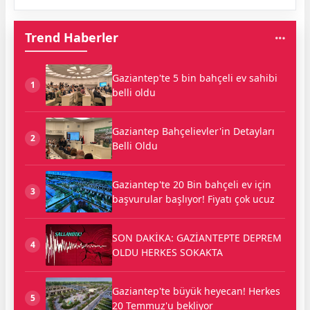
Trend Haberler
Gaziantep'te 5 bin bahçeli ev sahibi
1
belli oldu
Gaziantep Bahçelievler'in Detayları
2
Belli Oldu
Gaziantep'te 20 Bin bahçeli ev için
3
başvurular başlıyor! Fiyatı çok ucuz
SON DAKİKA: GAZİANTEPTE DEPREM
4
OLDU HERKES SOKAKTA
Gaziantep'te büyük heyecan! Herkes
5
20 Temmuz'u bekliyor