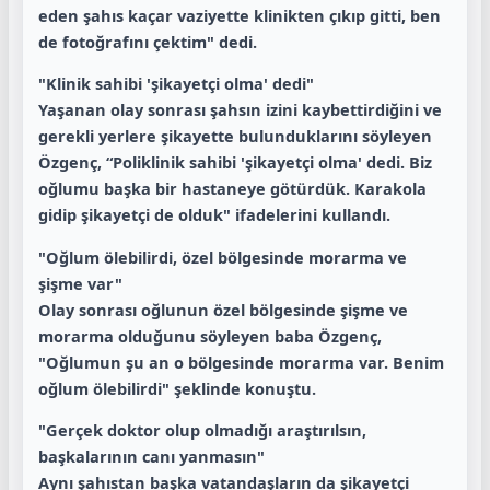
eden şahıs kaçar vaziyette klinikten çıkıp gitti, ben
de fotoğrafını çektim" dedi.
"Klinik sahibi 'şikayetçi olma' dedi"
Yaşanan olay sonrası şahsın izini kaybettirdiğini ve
gerekli yerlere şikayette bulunduklarını söyleyen
Özgenç, “Poliklinik sahibi 'şikayetçi olma' dedi. Biz
oğlumu başka bir hastaneye götürdük. Karakola
gidip şikayetçi de olduk" ifadelerini kullandı.
"Oğlum ölebilirdi, özel bölgesinde morarma ve
şişme var"
Olay sonrası oğlunun özel bölgesinde şişme ve
morarma olduğunu söyleyen baba Özgenç,
"Oğlumun şu an o bölgesinde morarma var. Benim
oğlum ölebilirdi" şeklinde konuştu.
"Gerçek doktor olup olmadığı araştırılsın,
başkalarının canı yanmasın"
Aynı şahıstan başka vatandaşların da şikayetçi