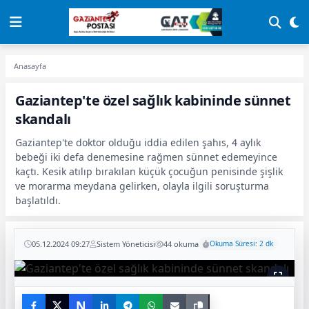
Anasayfa
Gaziantep'te özel sağlık kabininde sünnet
skandalı
Gaziantep'te doktor olduğu iddia edilen şahıs, 4 aylık
bebeği iki defa denemesine rağmen sünnet edemeyince
kaçtı. Kesik atılıp bırakılan küçük çocuğun penisinde şişlik
ve morarma meydana gelirken, olayla ilgili soruşturma
başlatıldı.
05.12.2024 09:27
Sistem Yöneticisi
44 okuma
Okuma Süresi: 2 dk
N