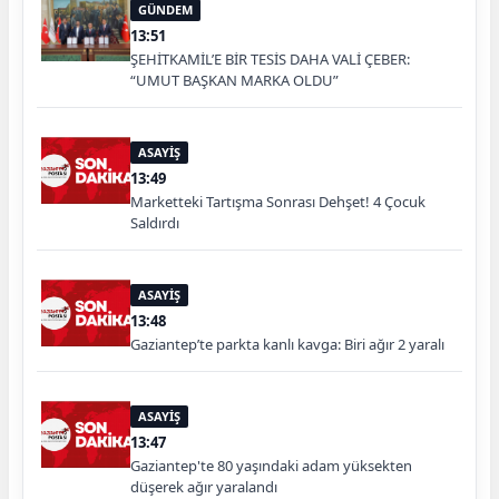
GÜNDEM
13:51
ŞEHİTKAMİL’E BİR TESİS DAHA VALİ ÇEBER:
“UMUT BAŞKAN MARKA OLDU”
ASAYİŞ
13:49
Marketteki Tartışma Sonrası Dehşet! 4 Çocuk
Saldırdı
ASAYİŞ
13:48
Gaziantep’te parkta kanlı kavga: Biri ağır 2 yaralı
ASAYİŞ
13:47
Gaziantep'te 80 yaşındaki adam yüksekten
düşerek ağır yaralandı