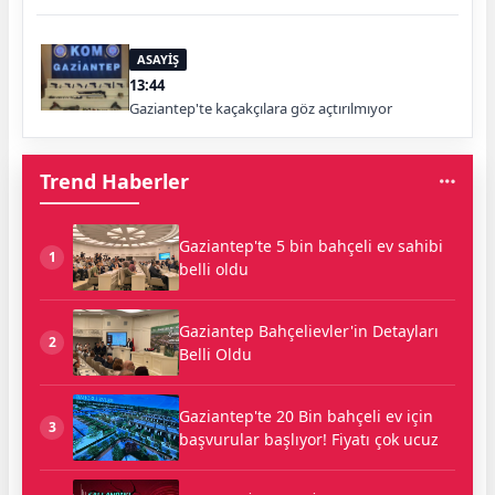
ASAYİŞ
13:44
Gaziantep'te kaçakçılara göz açtırılmıyor
Trend Haberler
Gaziantep'te 5 bin bahçeli ev sahibi
1
belli oldu
Gaziantep Bahçelievler'in Detayları
2
Belli Oldu
Gaziantep'te 20 Bin bahçeli ev için
3
başvurular başlıyor! Fiyatı çok ucuz