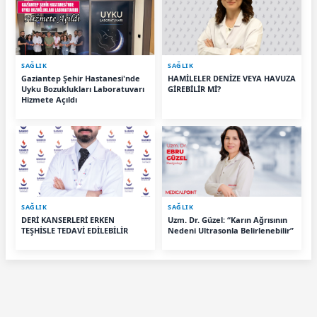
SAĞLIK
SAĞLIK
Gaziantep Şehir Hastanesi'nde
HAMİLELER DENİZE VEYA HAVUZA
Uyku Bozuklukları Laboratuvarı
GİREBİLİR Mİ?
Hizmete Açıldı
SAĞLIK
SAĞLIK
DERİ KANSERLERİ ERKEN
Uzm. Dr. Güzel: “Karın Ağrısının
TEŞHİSLE TEDAVİ EDİLEBİLİR
Nedeni Ultrasonla Belirlenebilir”