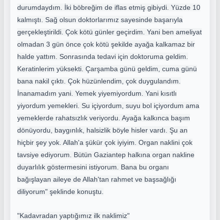
durumdaydım. İki böbreğim de iflas etmiş gibiydi. Yüzde 10
kalmıştı. Sağ olsun doktorlarımız sayesinde başarıyla
gerçekleştirildi. Çok kötü günler geçirdim. Yani ben ameliyat
olmadan 3 gün önce çok kötü şekilde ayağa kalkamaz bir
halde yattım. Sonrasında tedavi için doktoruma geldim.
Keratinlerim yüksekti. Çarşamba günü geldim, cuma günü
bana nakil çıktı. Çok hüzünlendim, çok duygulandım.
İnanamadım yani. Yemek yiyemiyordum. Yani kısıtlı
yiyordum yemekleri. Su içiyordum, suyu bol içiyordum ama
yemeklerde rahatsızlık veriyordu. Ayağa kalkınca başım
dönüyordu, baygınlık, halsizlik böyle hisler vardı. Şu an
hiçbir şey yok. Allah'a şükür çok iyiyim. Organ naklini çok
tavsiye ediyorum. Bütün Gaziantep halkına organ nakline
duyarlılık göstermesini istiyorum. Bana bu organı
bağışlayan aileye de Allah'tan rahmet ve başsağlığı
diliyorum" şeklinde konuştu.
"Kadavradan yaptığımız ilk naklimiz"