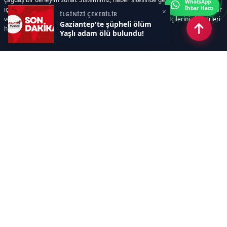
WhatsApp
İhbar Hattı
içerir. Siz içerik üretmeye odaklanırken, yazılımımız zamandan tasarruf sağlar
×
İLGİNİZİ ÇEKEBİLİR
ve süreçlerinizi kolaylaştırır. Etkili arayüzü sayesinde ziyaretçileriniz haberleri
Gaziantep'te şüpheli ölüm
hızlı ve keyifle takip edebilir.
Yaşlı adam ölü bulundu!
Kategoriler
GÜNDEM
EKONOMİ
SİYASET
ASAYİŞ
SPOR
SAĞLIK
EĞİTİM
MAGAZİN
KİTAP
POLİTİKA
DÜNYA
TEKNOLOJİ
KÜLTÜR SANAT
YAŞAM
Sayfalar
ÇEREZ POLİTİKASI
GİZLİLİK POLİTİKASI