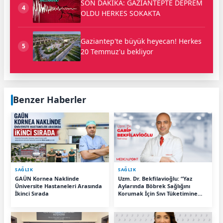
SON DAKİKA: GAZİANTEPTE DEPREM
4
OLDU HERKES SOKAKTA
Gaziantep'te büyük heyecan! Herkes
5
20 Temmuz'u bekliyor
Benzer Haberler
SAĞLIK
SAĞLIK
GAÜN Kornea Naklinde
Uzm. Dr. Bekfilavioğlu: “Yaz
Üniversite Hastaneleri Arasında
Aylarında Böbrek Sağlığını
İkinci Sırada
Korumak İçin Sıvı Tüketimine
Dikkat”