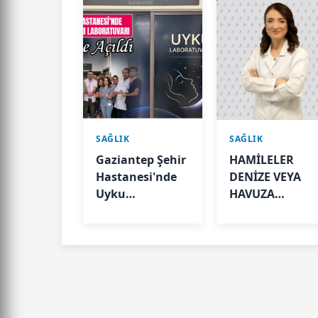
SAĞLIK
SAĞLIK
Gaziantep Şehir
HAMİLELER
Hastanesi'nde
DENİZE VEYA
Uyku
HAVUZA
Bozuklukları
GİREBİLİR Mİ?
Laboratuvarı
Hizmete Açıldı