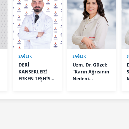
SAĞLIK
SAĞLIK
DERİ
Uzm. Dr. Güzel:
KANSERLERİ
“Karın Ağrısının
ERKEN TEŞHİSLE
Nedeni
TEDAVİ
Ultrasonla
EDİLEBİLİR
Belirlenebilir”