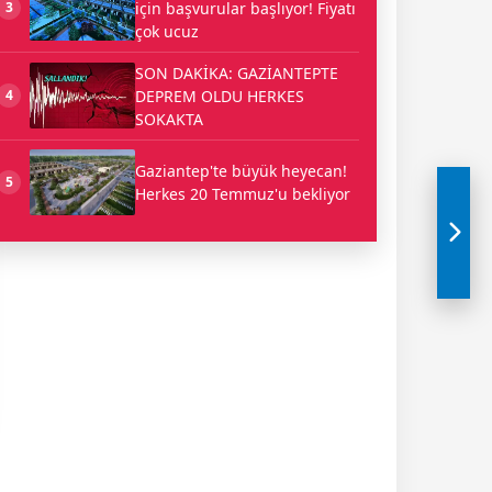
için başvurular başlıyor! Fiyatı
3
çok ucuz
SON DAKİKA: GAZİANTEPTE
DEPREM OLDU HERKES
4
SOKAKTA
Gaziantep'te büyük heyecan!
5
Herkes 20 Temmuz'u bekliyor