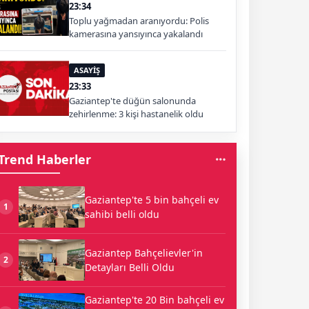
23:34
Toplu yağmadan aranıyordu: Polis
kamerasına yansıyınca yakalandı
ASAYİŞ
23:33
Gaziantep'te düğün salonunda
zehirlenme: 3 kişi hastanelik oldu
Trend Haberler
Gaziantep'te 5 bin bahçeli ev
1
sahibi belli oldu
Gaziantep Bahçelievler'in
2
Detayları Belli Oldu
Gaziantep'te 20 Bin bahçeli ev