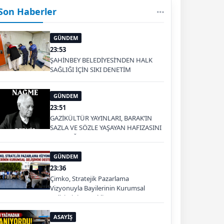
Son Haberler
GÜNDEM
23:53
ŞAHİNBEY BELEDİYESİ’NDEN HALK
SAĞLIĞI İÇİN SIKI DENETİM
GÜNDEM
23:51
GAZİKÜLTÜR YAYINLARI, BARAK’IN
SAZLA VE SÖZLE YAŞAYAN HAFIZASINI
GELECEĞE TAŞIYOR
GÜNDEM
23:36
Çimko, Stratejik Pazarlama
Vizyonuyla Bayilerinin Kurumsal
Gelişimini Destekliyor
ASAYİŞ