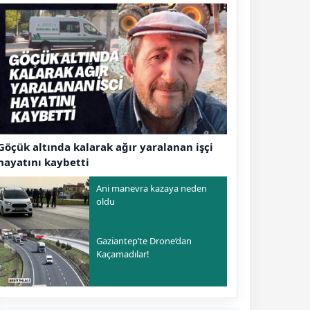
Göçük altında kalarak ağır yaralanan işçi
hayatını kaybetti
Ani manevra kazaya neden
oldu
Gaziantep’te Drone’dan
Kaçamadılar!