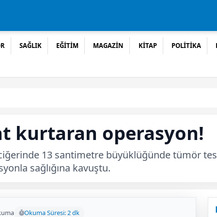
OR
SAĞLIK
EĞİTİM
MAGAZİN
KİTAP
POLİTİKA
at kurtaran operasyon!
ciğerinde 13 santimetre büyüklüğünde tümör tespi
asyonla sağlığına kavuştu.
kuma
Okuma Süresi: 2 dk