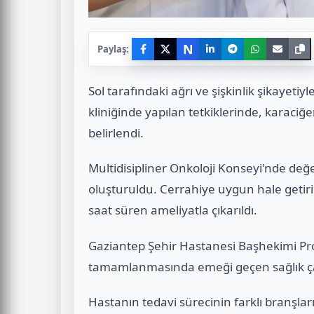
N
Paylaş:
Sol tarafındaki ağrı ve şişkinlik şikayeti
kliniğinde yapılan tetkiklerinde, karac
belirlendi.
Multidisipliner Onkoloji Konseyi'nde değe
oluşturuldu. Cerrahiye uygun hale getiril
saat süren ameliyatla çıkarıldı.
Gaziantep Şehir Hastanesi Başhekimi Pro
tamamlanmasında emeği geçen sağlık çal
Hastanın tedavi sürecinin farklı branşla