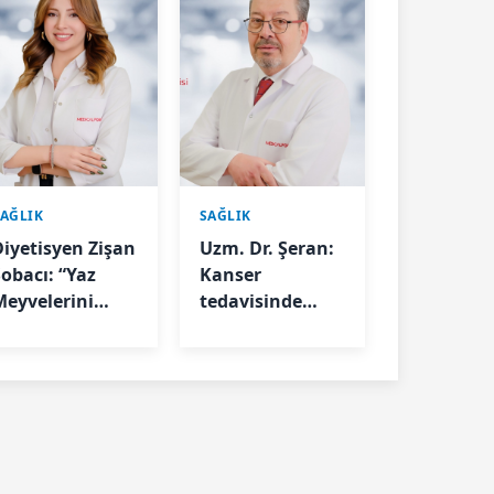
SAĞLIK
SAĞLIK
Diyetisyen Zişan
Uzm. Dr. Şeran:
Sobacı: “Yaz
Kanser
Meyvelerini
tedavisinde
Tüketirken
kontrollerinizi
Porsiyon
aksatmayın"
Kontrolüne
Dikkat”