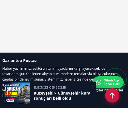
Gaziantep Postası
Haber yazılımımız, sektörün tüm ihtiyaçlarını karşılayacak şekilde
tasarlanmıştır. Yenilenen altyapısı ve modern temalarıyla okuyucularınıza
çağdaş bir deneyim sunar. Sistemimiz, haber sitesinde gerekli tüm modülleri
WhatsApp
İhbar Hattı
içerir. Siz içerik üretmeye odaklanırken, yazılımımız zamandan tasarruf sağlar
×
İLGİNİZİ ÇEKEBİLİR
ve süreçlerinizi kolaylaştırır. Etkili arayüzü sayesinde ziyaretçileriniz haberleri
Kuzeyşehir- Güneyşehir kura
hızlı ve keyifle takip edebilir.
sonuçları belli oldu
Kategoriler
GÜNDEM
EKONOMİ