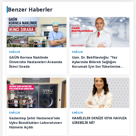
Benzer Haberler
SAĞLIK
SAĞLIK
GAÜN Kornea Naklinde
Uzm. Dr. Bekfilavioğlu: “Yaz
Üniversite Hastaneleri Arasında
Aylarında Böbrek Sağlığını
İkinci Sırada
Korumak İçin Sıvı Tüketimine
Dikkat”
SAĞLIK
SAĞLIK
Gaziantep Şehir Hastanesi'nde
HAMİLELER DENİZE VEYA HAVUZA
Uyku Bozuklukları Laboratuvarı
GİREBİLİR Mİ?
Hizmete Açıldı