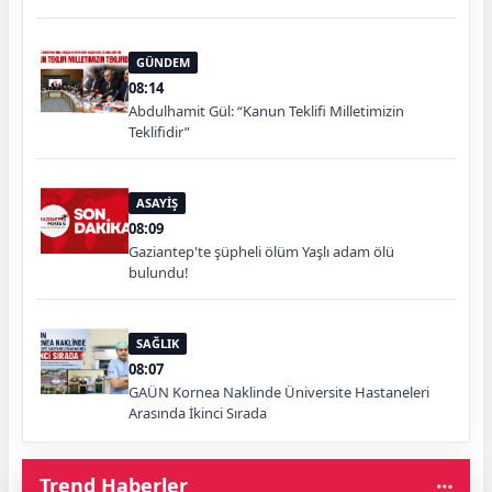
GÜNDEM
08:14
Abdulhamit Gül: “Kanun Teklifi Milletimizin
Teklifidir”
ASAYİŞ
08:09
Gaziantep'te şüpheli ölüm Yaşlı adam ölü
bulundu!
SAĞLIK
08:07
GAÜN Kornea Naklinde Üniversite Hastaneleri
Arasında İkinci Sırada
Trend Haberler