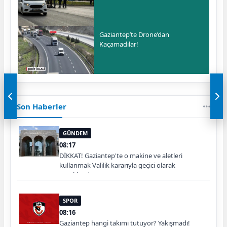
Gaziantep’te Drone’dan
Kaçamadılar!
Son Haberler
GÜNDEM
08:17
DİKKAT! Gaziantep'te o makine ve aletleri
kullanmak Valilik kararıyla geçici olarak
yasaklandı
SPOR
08:16
Gaziantep hangi takımı tutuyor? Yakışmadı!