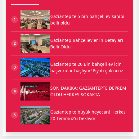
Gaziantep'te 5 bin bahçeli ev sahibi
1
belli oldu
Gaziantep Bahçelievler'in Detayları
2
Belli Oldu
Gaziantep'te 20 Bin bahçeli ev için
3
başvurular başlıyor! Fiyatı çok ucuz
SON DAKİKA: GAZİANTEPTE DEPREM
4
OLDU HERKES SOKAKTA
Gaziantep'te büyük heyecan! Herkes
5
20 Temmuz'u bekliyor