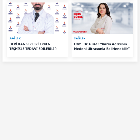
SAĞLIK
SAĞLIK
DERİ KANSERLERİ ERKEN
Uzm. Dr. Güzel: “Karın Ağrısının
TEŞHİSLE TEDAVİ EDİLEBİLİR
Nedeni Ultrasonla Belirlenebilir”