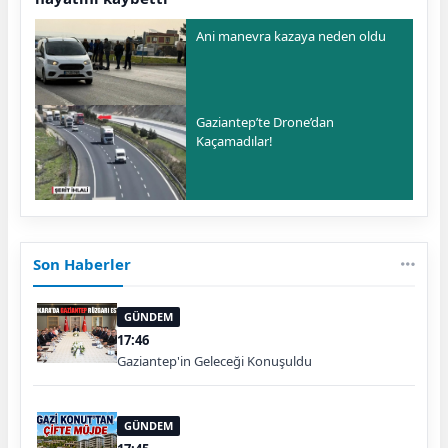
Ani manevra kazaya neden oldu
Gaziantep’te Drone’dan
Kaçamadılar!
Son Haberler
GÜNDEM
17:46
Gaziantep'in Geleceği Konuşuldu
GÜNDEM