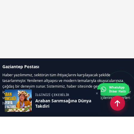
Gaziantep Postası
Haber yazılımımız, sektörün tüm ihtiyaçlarını karşılayacak şekilde
tasarlanmıştır. Yenilenen altyapısı ve modern temalarıyla okuyucularınıza
çağdaş bir deneyim sunar. Sistemimiz, haber sitesinde gerekli tüm modülleri
WhatsApp
İhbar Hattı
içerir. Siz içerik üretmeye odaklanırken, yazılımımız zamandan tasarruf sağlar
×
İLGİNİZİ ÇEKEBİLİR
ve süreçlerinizi kolaylaştırır. Etkili arayüzü sayesinde ziyaretçileriniz haberleri
Araban Sarımsağına Dünya
hızlı ve keyifle takip edebilir.
Takdiri
Kategoriler
GÜNDEM
EKONOMİ