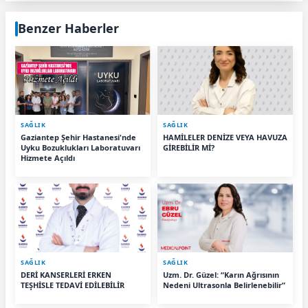
Benzer Haberler
SAĞLIK
SAĞLIK
Gaziantep Şehir Hastanesi'nde
HAMİLELER DENİZE VEYA HAVUZA
Uyku Bozuklukları Laboratuvarı
GİREBİLİR Mİ?
Hizmete Açıldı
SAĞLIK
SAĞLIK
DERİ KANSERLERİ ERKEN
Uzm. Dr. Güzel: “Karın Ağrısının
TEŞHİSLE TEDAVİ EDİLEBİLİR
Nedeni Ultrasonla Belirlenebilir”