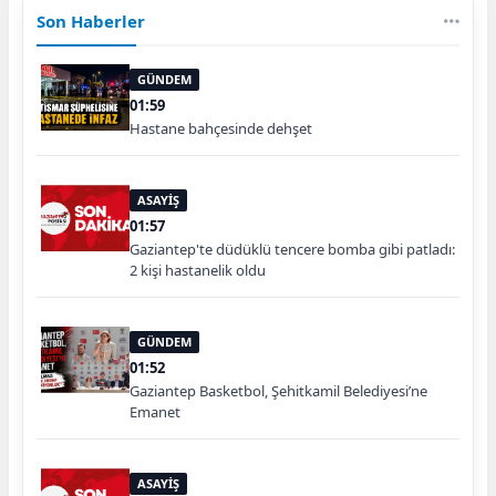
Son Haberler
GÜNDEM
01:59
Hastane bahçesinde dehşet
ASAYİŞ
01:57
Gaziantep'te düdüklü tencere bomba gibi patladı:
2 kişi hastanelik oldu
GÜNDEM
01:52
Gaziantep Basketbol, Şehitkamil Belediyesi’ne
Emanet
ASAYİŞ