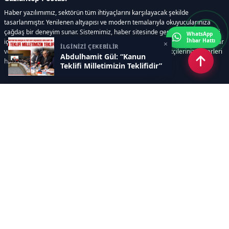
Haber yazılımımız, sektörün tüm ihtiyaçlarını karşılayacak şekilde
tasarlanmıştır. Yenilenen altyapısı ve modern temalarıyla okuyucularınıza
çağdaş bir deneyim sunar. Sistemimiz, haber sitesinde gerekli tüm modülleri
WhatsApp
İhbar Hattı
içerir. Siz içerik üretmeye odaklanırken, yazılımımız zamandan tasarruf sağlar
×
İLGİNİZİ ÇEKEBİLİR
ve süreçlerinizi kolaylaştırır. Etkili arayüzü sayesinde ziyaretçileriniz haberleri
Abdulhamit Gül: “Kanun
hızlı ve keyifle takip edebilir.
Teklifi Milletimizin Teklifidir”
Kategoriler
GÜNDEM
EKONOMİ
SİYASET
ASAYİŞ
SPOR
SAĞLIK
EĞİTİM
MAGAZİN
KİTAP
POLİTİKA
DÜNYA
TEKNOLOJİ
KÜLTÜR SANAT
YAŞAM