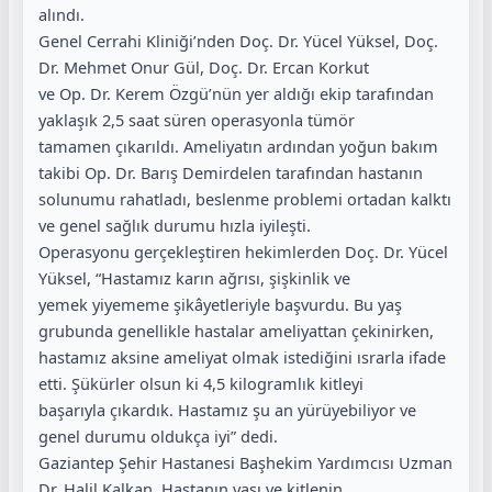
alındı.
Genel Cerrahi Kliniği’nden Doç. Dr. Yücel Yüksel, Doç.
Dr. Mehmet Onur Gül, Doç. Dr. Ercan Korkut
ve Op. Dr. Kerem Özgü’nün yer aldığı ekip tarafından
yaklaşık 2,5 saat süren operasyonla tümör
tamamen çıkarıldı. Ameliyatın ardından yoğun bakım
takibi Op. Dr. Barış Demirdelen tarafından hastanın
solunumu rahatladı, beslenme problemi ortadan kalktı
ve genel sağlık durumu hızla iyileşti.
Operasyonu gerçekleştiren hekimlerden Doç. Dr. Yücel
Yüksel, “Hastamız karın ağrısı, şişkinlik ve
yemek yiyememe şikâyetleriyle başvurdu. Bu yaş
grubunda genellikle hastalar ameliyattan çekinirken,
hastamız aksine ameliyat olmak istediğini ısrarla ifade
etti. Şükürler olsun ki 4,5 kilogramlık kitleyi
başarıyla çıkardık. Hastamız şu an yürüyebiliyor ve
genel durumu oldukça iyi” dedi.
Gaziantep Şehir Hastanesi Başhekim Yardımcısı Uzman
Dr. Halil Kalkan, Hastanın yaşı ve kitlenin