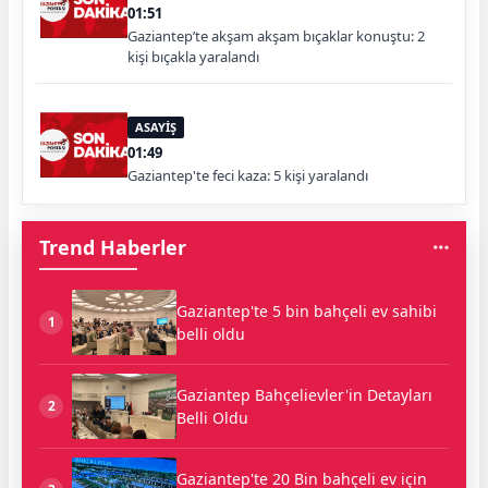
01:51
Gaziantep’te akşam akşam bıçaklar konuştu: 2
kişi bıçakla yaralandı
ASAYİŞ
01:49
Gaziantep'te feci kaza: 5 kişi yaralandı
Trend Haberler
Gaziantep'te 5 bin bahçeli ev sahibi
1
belli oldu
Gaziantep Bahçelievler'in Detayları
2
Belli Oldu
Gaziantep'te 20 Bin bahçeli ev için