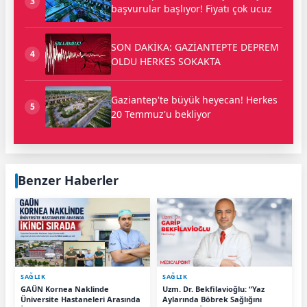
3
başvurular başlıyor! Fiyatı çok ucuz
SON DAKİKA: GAZİANTEPTE DEPREM
4
OLDU HERKES SOKAKTA
Gaziantep'te büyük heyecan! Herkes
5
20 Temmuz'u bekliyor
Benzer Haberler
SAĞLIK
SAĞLIK
GAÜN Kornea Naklinde
Uzm. Dr. Bekfilavioğlu: “Yaz
Üniversite Hastaneleri Arasında
Aylarında Böbrek Sağlığını