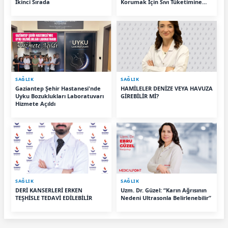
İkinci Sırada
Korumak İçin Sıvı Tüketimine
Dikkat”
SAĞLIK
SAĞLIK
Gaziantep Şehir Hastanesi'nde
HAMİLELER DENİZE VEYA HAVUZA
Uyku Bozuklukları Laboratuvarı
GİREBİLİR Mİ?
Hizmete Açıldı
SAĞLIK
SAĞLIK
DERİ KANSERLERİ ERKEN
Uzm. Dr. Güzel: “Karın Ağrısının
TEŞHİSLE TEDAVİ EDİLEBİLİR
Nedeni Ultrasonla Belirlenebilir”