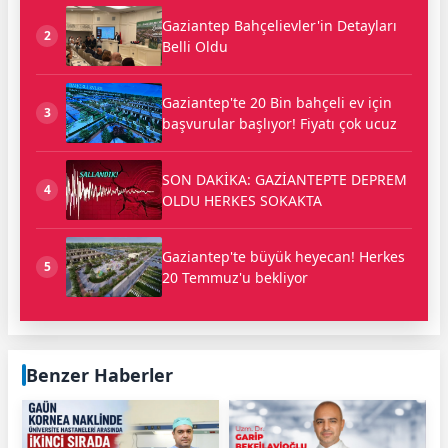
Gaziantep Bahçelievler'in Detayları
2
Belli Oldu
Gaziantep'te 20 Bin bahçeli ev için
3
başvurular başlıyor! Fiyatı çok ucuz
SON DAKİKA: GAZİANTEPTE DEPREM
4
OLDU HERKES SOKAKTA
Gaziantep'te büyük heyecan! Herkes
5
20 Temmuz'u bekliyor
Benzer Haberler