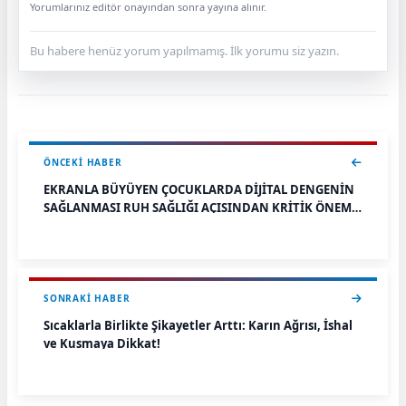
Yorumlarınız editör onayından sonra yayına alınır.
Bu habere henüz yorum yapılmamış. İlk yorumu siz yazın.
ÖNCEKI HABER
EKRANLA BÜYÜYEN ÇOCUKLARDA DİJİTAL DENGENİN
SAĞLANMASI RUH SAĞLIĞI AÇISINDAN KRİTİK ÖNEME
SAHİP
SONRAKI HABER
Sıcaklarla Birlikte Şikayetler Arttı: Karın Ağrısı, İshal
ve Kusmaya Dikkat!