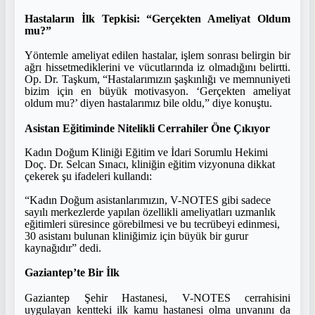
Hastaların İlk Tepkisi: “Gerçekten Ameliyat Oldum
mu?”
Yöntemle ameliyat edilen hastalar, işlem sonrası belirgin bir
ağrı hissetmediklerini ve vücutlarında iz olmadığını belirtti.
Op. Dr. Taşkum, “Hastalarımızın şaşkınlığı ve memnuniyeti
bizim için en büyük motivasyon. ‘Gerçekten ameliyat
oldum mu?’ diyen hastalarımız bile oldu,” diye konuştu.
Asistan Eğitiminde Nitelikli Cerrahiler Öne Çıkıyor
Kadın Doğum Kliniği Eğitim ve İdari Sorumlu Hekimi
Doç. Dr. Selcan Sınacı, kliniğin eğitim vizyonuna dikkat
çekerek şu ifadeleri kullandı:
“Kadın Doğum asistanlarımızın, V-NOTES gibi sadece
sayılı merkezlerde yapılan özellikli ameliyatları uzmanlık
eğitimleri süresince görebilmesi ve bu tecrübeyi edinmesi,
30 asistanı bulunan kliniğimiz için büyük bir gurur
kaynağıdır” dedi.
Gaziantep’te Bir İlk
Gaziantep Şehir Hastanesi, V-NOTES cerrahisini
uygulayan kentteki ilk kamu hastanesi olma unvanını da