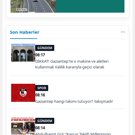
Son Haberler
GÜNDEM
08:17
DİKKAT! Gaziantep'te o makine ve aletleri
kullanmak Valilik kararıyla geçici olarak
yasaklandı
SPOR
08:16
Gaziantep hangi takımı tutuyor? Yakışmadı!
GÜNDEM
08:14
Abdulhamit Gül: “Kanun Teklifi Milletimizin