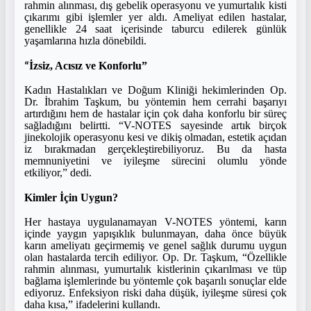
rahmin alınması, dış gebelik operasyonu ve yumurtalık kisti
çıkarımı gibi işlemler yer aldı. Ameliyat edilen hastalar,
genellikle 24 saat içerisinde taburcu edilerek günlük
yaşamlarına hızla dönebildi.
İzsiz, Acısız ve Konforlu”
“
Kadın Hastalıkları ve Doğum Kliniği hekimlerinden Op.
Dr. İbrahim Taşkum, bu yöntemin hem cerrahi başarıyı
artırdığını hem de hastalar için çok daha konforlu bir süreç
sağladığını belirtti. “V-NOTES sayesinde artık birçok
jinekolojik operasyonu kesi ve dikiş olmadan, estetik açıdan
iz bırakmadan gerçekleştirebiliyoruz. Bu da hasta
memnuniyetini ve iyileşme sürecini olumlu yönde
etkiliyor,” dedi.
Kimler İçin Uygun?
Her hastaya uygulanamayan V-NOTES yöntemi, karın
içinde yaygın yapışıklık bulunmayan, daha önce büyük
karın ameliyatı geçirmemiş ve genel sağlık durumu uygun
olan hastalarda tercih ediliyor. Op. Dr. Taşkum, “Özellikle
rahmin alınması, yumurtalık kistlerinin çıkarılması ve tüp
bağlama işlemlerinde bu yöntemle çok başarılı sonuçlar elde
ediyoruz. Enfeksiyon riski daha düşük, iyileşme süresi çok
daha kısa,” ifadelerini kullandı.