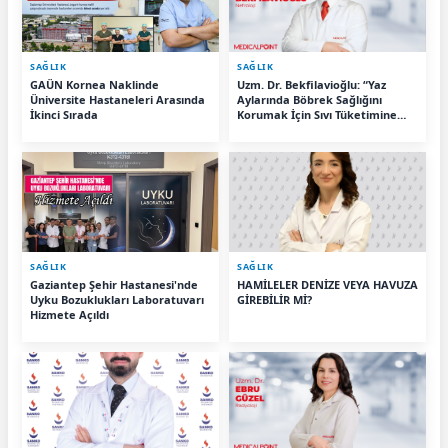
SAĞLIK
SAĞLIK
GAÜN Kornea Naklinde
Uzm. Dr. Bekfilavioğlu: “Yaz
Üniversite Hastaneleri Arasında
Aylarında Böbrek Sağlığını
İkinci Sırada
Korumak İçin Sıvı Tüketimine
Dikkat”
SAĞLIK
SAĞLIK
Gaziantep Şehir Hastanesi'nde
HAMİLELER DENİZE VEYA HAVUZA
Uyku Bozuklukları Laboratuvarı
GİREBİLİR Mİ?
Hizmete Açıldı