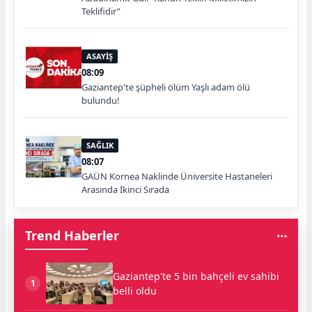
Teklifidir”
ASAYİŞ
08:09
Gaziantep'te şüpheli ölüm Yaşlı adam ölü
bulundu!
SAĞLIK
08:07
GAÜN Kornea Naklinde Üniversite Hastaneleri
Arasında İkinci Sırada
Trend Haberler
Gaziantep'te 5 bin bahçeli ev sahibi
1
belli oldu