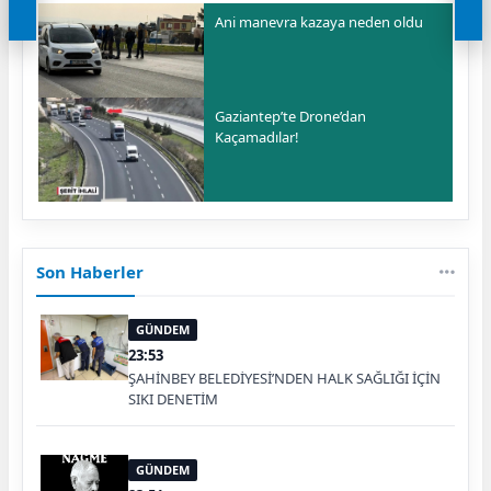
Ani manevra kazaya neden oldu
Gaziantep’te Drone’dan
Kaçamadılar!
Son Haberler
GÜNDEM
23:53
ŞAHİNBEY BELEDİYESİ’NDEN HALK SAĞLIĞI İÇİN
SIKI DENETİM
GÜNDEM