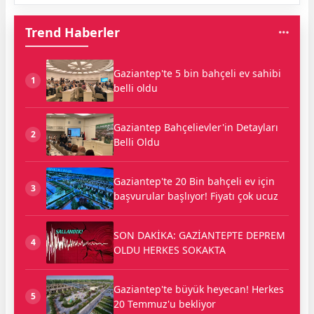
Trend Haberler
Gaziantep'te 5 bin bahçeli ev sahibi
1
belli oldu
Gaziantep Bahçelievler'in Detayları
2
Belli Oldu
Gaziantep'te 20 Bin bahçeli ev için
3
başvurular başlıyor! Fiyatı çok ucuz
SON DAKİKA: GAZİANTEPTE DEPREM
4
OLDU HERKES SOKAKTA
Gaziantep'te büyük heyecan! Herkes
5
20 Temmuz'u bekliyor