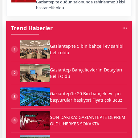
Gaziantep'te düğün salonunda zehirlenme: 3 kişi
hastanelik oldu
Trend Haberler
Gaziantep'te 5 bin bahçeli ev sahibi
1
belli oldu
Gaziantep Bahçelievler'in Detayları
2
Belli Oldu
Gaziantep'te 20 Bin bahçeli ev için
3
başvurular başlıyor! Fiyatı çok ucuz
SON DAKİKA: GAZİANTEPTE DEPREM
4
OLDU HERKES SOKAKTA