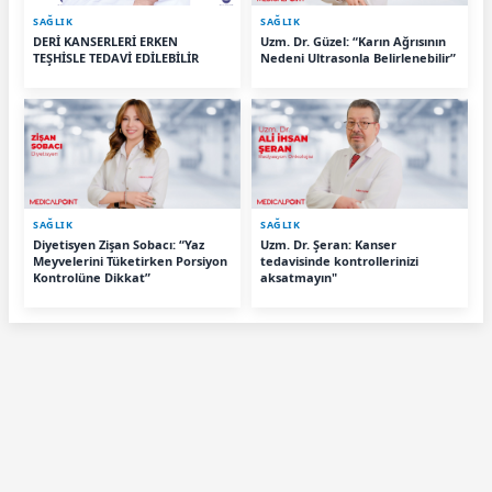
SAĞLIK
SAĞLIK
DERİ KANSERLERİ ERKEN
Uzm. Dr. Güzel: “Karın Ağrısının
TEŞHİSLE TEDAVİ EDİLEBİLİR
Nedeni Ultrasonla Belirlenebilir”
SAĞLIK
SAĞLIK
Diyetisyen Zişan Sobacı: “Yaz
Uzm. Dr. Şeran: Kanser
Meyvelerini Tüketirken Porsiyon
tedavisinde kontrollerinizi
Kontrolüne Dikkat”
aksatmayın"