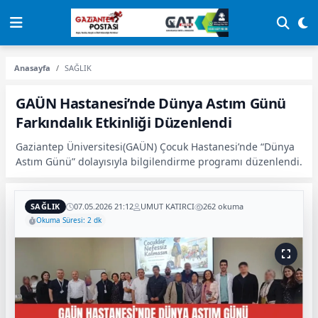
Anasayfa
SAĞLIK
GAÜN Hastanesi’nde Dünya Astım Günü
Farkındalık Etkinliği Düzenlendi
Gaziantep Üniversitesi(GAÜN) Çocuk Hastanesi’nde “Dünya
Astım Günü” dolayısıyla bilgilendirme programı düzenlendi.
SAĞLIK
07.05.2026 21:12
UMUT KATIRCI
262 okuma
Okuma Süresi: 2 dk