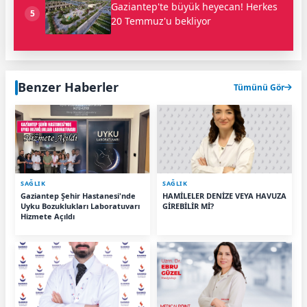
Gaziantep'te büyük heyecan! Herkes
5
20 Temmuz'u bekliyor
Benzer Haberler
Tümünü Gör
SAĞLIK
SAĞLIK
Gaziantep Şehir Hastanesi'nde
HAMİLELER DENİZE VEYA HAVUZA
Uyku Bozuklukları Laboratuvarı
GİREBİLİR Mİ?
Hizmete Açıldı