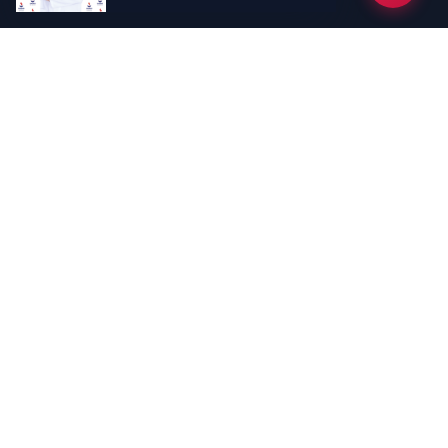
Kategoriler
GÜNDEM
EKONOMİ
SİYASET
ASAYİŞ
SPOR
SAĞLIK
EĞİTİM
MAGAZİN
KİTAP
POLİTİKA
DÜNYA
TEKNOLOJİ
KÜLTÜR SANAT
YAŞAM
Sayfalar
ÇEREZ POLİTİKASI
GİZLİLİK POLİTİKASI
HAKKIMIZDA
KÜNYE
İletişim