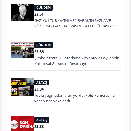
GÜNDEM
23:51
GAZİKÜLTÜR YAYINLARI, BARAK’IN SAZLA VE
SÖZLE YAŞAYAN HAFIZASINI GELECEĞE TAŞIYOR
GÜNDEM
23:36
Çimko, Stratejik Pazarlama Vizyonuyla Bayilerinin
Kurumsal Gelişimini Destekliyor
ASAYİŞ
23:34
Toplu yağmadan aranıyordu: Polis kamerasına
yansıyınca yakalandı
ASAYİŞ
23:33