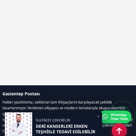
Gaziantep Postası
Haber yazılımımız, sektörün tüm ihtiyaçlarını karşılayacak şekilde
tasarlanmıştır. Yenilenen altyapısı ve modern temalarıyla okuyucularınıza
çağdaş bir deneyim sunar. Sistemimiz, haber sitesinde gerekli tüm modülleri
WhatsApp
×
İhbar Hattı
içerir. Siz içerik üretmeye odaklanırken, yazılımımız zamandan tasarruf sağlar
İLGİNİZİ ÇEKEBİLİR
ve süreçlerinizi kolaylaştırır. Etkili arayüzü sayesinde ziyaretçileriniz haberleri
DERİ KANSERLERİ ERKEN
hızlı ve keyifle takip edebilir.
TEŞHİSLE TEDAVİ EDİLEBİLİR