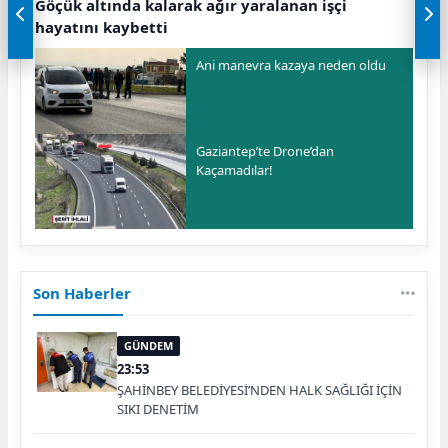
Göçük altında kalarak ağır yaralanan işçi
hayatını kaybetti
Ani manevra kazaya neden oldu
Gaziantep’te Drone’dan
Kaçamadılar!
Son Haberler
GÜNDEM
23:53
ŞAHİNBEY BELEDİYESİ’NDEN HALK SAĞLIĞI İÇİN
SIKI DENETİM