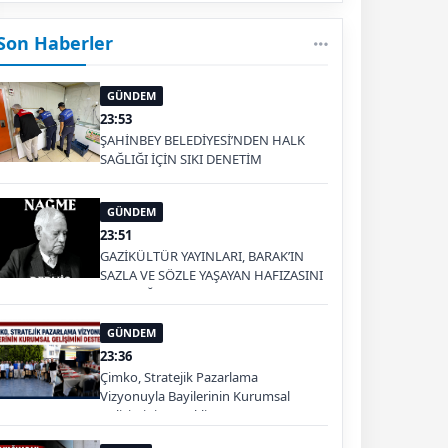
Son Haberler
GÜNDEM
23:53
ŞAHİNBEY BELEDİYESİ’NDEN HALK
SAĞLIĞI İÇİN SIKI DENETİM
GÜNDEM
23:51
GAZİKÜLTÜR YAYINLARI, BARAK’IN
SAZLA VE SÖZLE YAŞAYAN HAFIZASINI
GELECEĞE TAŞIYOR
GÜNDEM
23:36
Çimko, Stratejik Pazarlama
Vizyonuyla Bayilerinin Kurumsal
Gelişimini Destekliyor