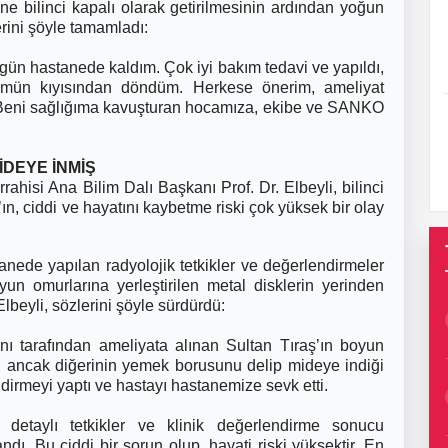
e bilinci kapalı olarak getirilmesinin ardından yoğun
erini şöyle tamamladı:
gün hastanede kaldım. Çok iyi bakım tedavi ve yapıldı,
ümün kıyısından döndüm. Herkese önerim, ameliyat
n. Beni sağlığıma kavuşturan hocamıza, ekibe ve SANKO
İDEYE İNMİŞ
hisi Ana Bilim Dalı Başkanı Prof. Dr. Elbeyli, bilinci
’ın, ciddi ve hayatını kaybetme riski çok yüksek bir olay
anede yapılan radyolojik tetkikler ve değerlendirmeler
 omurlarına yerleştirilen metal disklerin yerinden
lbeyli, sözlerini şöyle sürdürdü:
nı tarafından ameliyata alınan Sultan Tıraş’ın boyun
ş, ancak diğerinin yemek borusunu delip mideye indiği
ndirmeyi yaptı ve hastayı hastanemize sevk etti.
detaylı tetkikler ve klinik değerlendirme sonucu
dı. Bu ciddi bir sorun olup, hayati riski yüksektir. En