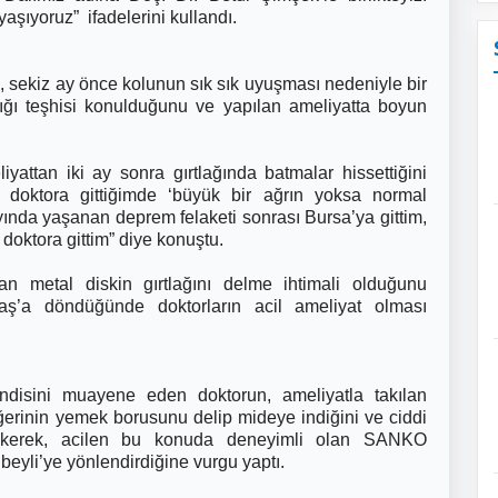
aşıyoruz” ifadelerini kullandı.
 sekiz ay önce kolunun sık sık uyuşması nedeniyle bir
ığı teşhisi konulduğunu ve yapılan ameliyatta boyun
yattan iki ay sonra gırtlağında batmalar hissettiğini
ne doktora gittiğimde ‘büyük bir ağrın yoksa normal
ında yaşanan deprem felaketi sonrası Bursa’ya gittim,
doktora gittim” diye konuştu.
n metal diskin gırtlağını delme ihtimali olduğunu
aş’a döndüğünde doktorların acil ameliyat olması
ndisini muayene eden doktorun, ameliyatla takılan
iğerinin yemek borusunu delip mideye indiğini ve ciddi
çekerek, acilen bu konuda deneyimli olan SANKO
beyli’ye yönlendirdiğine vurgu yaptı.