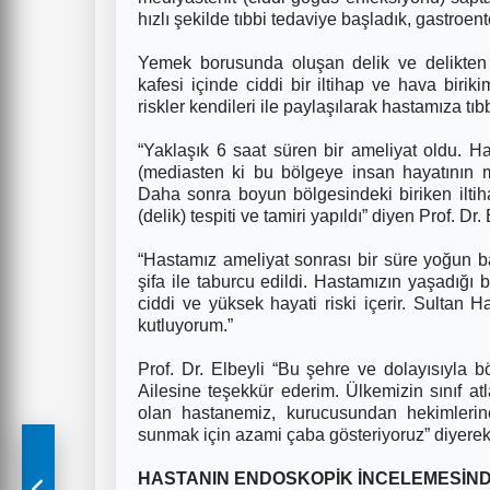
hızlı şekilde tıbbi tedaviye başladık, gastro
Yemek borusunda oluşan delik ve delikten 
kafesi içinde ciddi bir iltihap ve hava birikim
riskler kendileri ile paylaşılarak hastamıza t
“Yaklaşık 6 saat süren bir ameliyat oldu. H
(mediasten ki bu bölgeye insan hayatının mak
Daha sonra boyun bölgesindeki biriken ilti
(delik) tespiti ve tamiri yapıldı” diyen Prof. Dr. 
“Hastamız ameliyat sonrası bir süre yoğun b
şifa ile taburcu edildi. Hastamızın yaşadığı 
ciddi ve yüksek hayati riski içerir. Sulta
kutluyorum.”
Prof. Dr. Elbeyli “Bu şehre ve dolayısıyla 
Ailesine teşekkür ederim. Ülkemizin sınıf atl
olan hastanemiz, kurucusundan hekimlerine
sunmak için azami çaba gösteriyoruz” diyerek
HASTANIN ENDOSKOPİK İNCELEMESİNDE