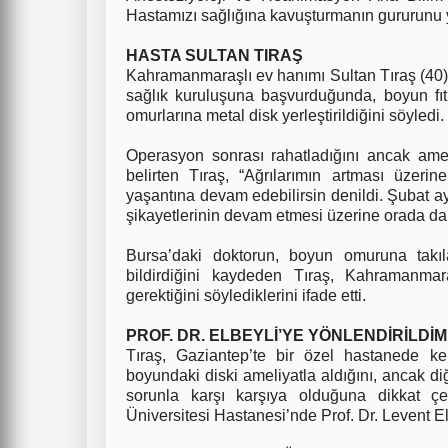
Hastamızı sağlığına kavuşturmanın gururunu y
HASTA SULTAN TIRAŞ
Kahramanmaraşlı ev hanımı Sultan Tıraş (40),
sağlık kuruluşuna başvurduğunda, boyun fıt
omurlarına metal disk yerleştirildiğini söyledi.
O
perasyon sonrası rahatladığını ancak ameli
belirten Tıraş, “Ağrılarımın artması üzeri
yaşantına devam edebilirsin denildi.
Şubat ay
şikayetlerinin devam etmesi üzerine orada da 
Bursa’daki doktorun, boyun omuruna takıla
bildirdiğini kaydeden Tıraş, Kahramanmar
gerektiğini söylediklerini ifade etti.
PROF. DR. ELBEYLİ’YE YÖNLENDİRİLDİM
Tıraş, Gaziantep’te bir özel hastanede ke
boyundaki diski ameliyatla aldığını, ancak d
sorunla karşı karşıya olduğuna dikkat 
Üniversitesi Hastanesi’nde Prof. Dr. Levent El