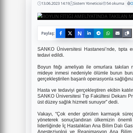
13.06.2023 14:19
Sistem Yöneticisi
54 okuma
O
N
Paylaş:
SANKO Üniversitesi Hastanesi’nde, tıpta e
tedavi edildi.
Boyun fıtığı ameliyatı ile omurlara takıla
mideye inmesi nedeniyle ölümle burun bur
gerçekleştirilen başarılı operasyonla sağlığın
Hasta ve tedaviyi gerçekleştiren ekibin katıl
SANKO Üniversitesi Tıp Fakültesi Dekanı Pro
üst düzey sağlık hizmeti sunuyor” dedi.
Vakayı, “Çok ender görülen karmaşık süreçl
yöneterek sonuçlandıran ülkemizin önemli 
liderliğinde İç Hastalıkları Ana Bilim Dalı G
Anesteziyoloji ve Reanimasyon Ana Bilim D