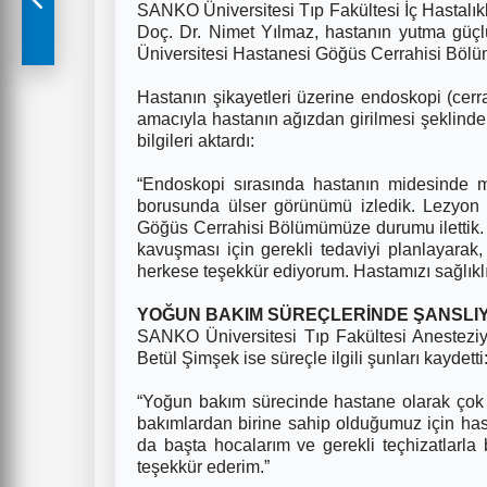
SANKO Üniversitesi Tıp Fakültesi İç Hastalık
Doç. Dr. Nimet Yılmaz, hastanın yutma güç
Üniversitesi Hastanesi Göğüs Cerrahisi Bölümü
Hastanın şikayetleri üzerine endoskopi (cer
amacıyla hastanın ağızdan girilmesi şeklinde 
bilgileri aktardı:
“Endoskopi sırasında hastanın midesinde m
borusunda ülser görünümü izledik. Lezyon b
Göğüs Cerrahisi Bölümümüze durumu ilettik. 
kavuşması için gerekli tedaviyi planlayarak
herkese teşekkür ediyorum. Hastamızı sağlıklı
YOĞUN BAKIM SÜREÇLERİNDE ŞANSLIY
SANKO Üniversitesi Tıp Fakültesi Anestezi
Betül Şimşek ise süreçle ilgili şunları kaydetti
“Yoğun bakım sürecinde hastane olarak çok ş
bakımlardan birine sahip olduğumuz için has
da başta hocalarım ve gerekli teçhizatlarla
teşekkür ederim.”