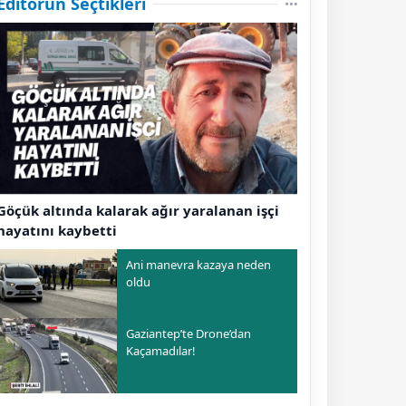
Editörün Seçtikleri
Göçük altında kalarak ağır yaralanan işçi
hayatını kaybetti
Ani manevra kazaya neden
oldu
Gaziantep’te Drone’dan
Kaçamadılar!