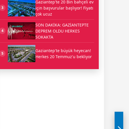
Gaziantep'te 20 Bin bahçeli ev
için başvurular başlıyor! Fiyatı
3
çok ucuz
SON DAKİKA: GAZİANTEPTE
DEPREM OLDU HERKES
4
SOKAKTA
Gaziantep'te büyük heyecan!
5
Herkes 20 Temmuz'u bekliyor