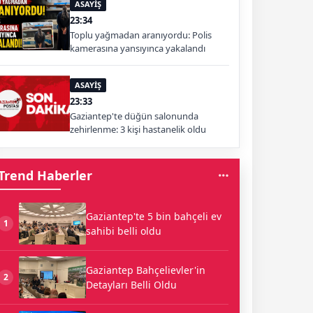
ASAYİŞ
23:34
Toplu yağmadan aranıyordu: Polis
kamerasına yansıyınca yakalandı
ASAYİŞ
23:33
Gaziantep'te düğün salonunda
zehirlenme: 3 kişi hastanelik oldu
Trend Haberler
Gaziantep'te 5 bin bahçeli ev
1
sahibi belli oldu
Gaziantep Bahçelievler'in
2
Detayları Belli Oldu