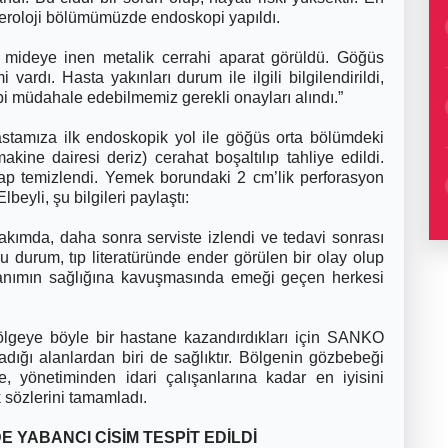
enteroloji bölümümüzde endoskopi yapıldı.
mideye inen metalik cerrahi aparat görüldü. Göğüs
i vardı. Hasta yakınları durum ile ilgili bilgilendirildi,
ıbbi müdahale edebilmemiz gerekli onayları alındı.”
astamıza ilk endoskopik yol ile göğüs orta bölümdeki
ine dairesi deriz) cerahat boşaltılıp tahliye edildi.
hap temizlendi. Yemek borundaki 2 cm’lik perforasyon
Elbeyli, şu bilgileri paylaştı:
akımda, daha sonra serviste izlendi ve tedavi sonrası
bu durum, tıp literatüründe ender görülen bir olay olup
n Hanımın sağlığına kavuşmasında emeği geçen herkesi
bölgeye böyle bir hastane kazandırdıkları için SANKO
adığı alanlardan biri de sağlıktır. Bölgenin gözbebeği
, yönetiminden idari çalışanlarına kadar en iyisini
 sözlerini tamamladı.
 YABANCI CİSİM TESPİT EDİLDİ