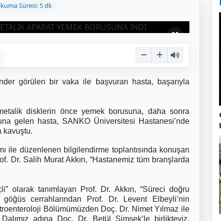
kuma Süresi: 5 dk
nder görülen bir vaka ile başvuran hasta, başarıyla
n metalik disklerin önce yemek borusuna, daha sonra
una gelen hasta, SANKO Üniversitesi Hastanesi’nde
a kavuştu.
ımı ile düzenlenen bilgilendirme toplantısında konuşan
f. Dr. Salih Murat Akkın,
“Hastanemiz tüm branşlarda
i” olarak tanımlayan Prof. Dr. Akkın, “Süreci doğru
göğüs cerrahlarından Prof. Dr. Levent Elbeyli’nin
astroenteroloji Bölümümüzden Doç. Dr. Nimet Yılmaz ile
alımız adına Doç. Dr. Betül Şimşek’le birlikteyiz.