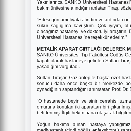
Yakınlarınca SANKO Üniversitesi Hastanesi’n
bakım ünitesine alındığını anlatan Tıraş, sözl
“Ertesi gün ameliyata alındım ve ardından on 
şükür sağlığıma kavuştum. Çok iyiyim, öl
olacağınız hastaneyi ve doktoru iyi araştırı
Üniversitesi Hastanesi’ne teşekkür ederim.”
METALİK APARAT GIRTLAĞI DELEREK M
SANKO Üniversitesi Tıp Fakültesi Göğüs Cerra
kapalı olarak hastaneye getirilen Sultan Tıraş
yaşadığını vurguladı.
Sultan Tıraş’ın Gaziantep’te başka özel hast
sonucu daha önce başka bir merkezde boyun
oynadığının saptandığını anımsatan Prof. Dr. E
“O hastanede beyin ve sinir cerrahisi uzma
omuruna konulan iki aparattan biri çıkarılmı
belirlenmiş. İlgili hekim bana ulaşarak bilgile
Yoğun bakıma alınan hastaya yaptığımız 
mediyastenit (ciddi göğüs enfeksiyonu) saptan