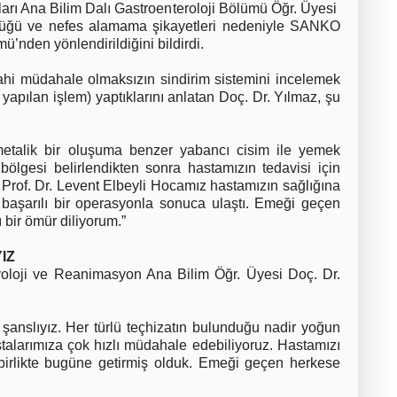
ları Ana Bilim Dalı Gastroenteroloji Bölümü Öğr. Üyesi
lüğü ve nefes alamama şikayetleri nedeniyle SANKO
’nden yönlendirildiğini bildirdi.
rahi müdahale olmaksızın sindirim sistemini incelemek
yapılan işlem) yaptıklarını anlatan Doç. Dr. Yılmaz, şu
etalik bir oluşuma benzer yabancı cisim ile yemek
ölgesi belirlendikten sonra hastamızın tedavisi için
Prof. Dr. Levent Elbeyli Hocamız hastamızın sağlığına
, başarılı bir operasyonla sonuca ulaştı. Emeği geçen
 bir ömür diliyorum.”
IZ
yoloji ve Reanimasyon Ana Bilim Öğr. Üyesi Doç. Dr.
:
anslıyız. Her türlü teçhizatın bulunduğu nadir yoğun
talarımıza çok hızlı müdahale edebiliyoruz. Hastamızı
 birlikte bugüne getirmiş olduk. Emeği geçen herkese