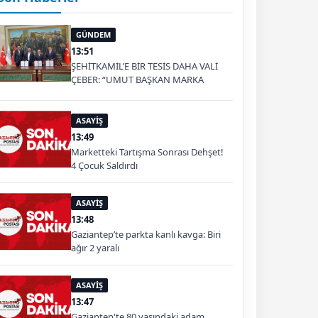
GÜNDEM
13:51
ŞEHİTKAMİL’E BİR TESİS DAHA VALİ
ÇEBER: “UMUT BAŞKAN MARKA
OLDU”
ASAYİŞ
13:49
Marketteki Tartışma Sonrası Dehşet!
4 Çocuk Saldırdı
ASAYİŞ
13:48
Gaziantep’te parkta kanlı kavga: Biri
ağır 2 yaralı
ASAYİŞ
13:47
Gaziantep'te 80 yaşındaki adam