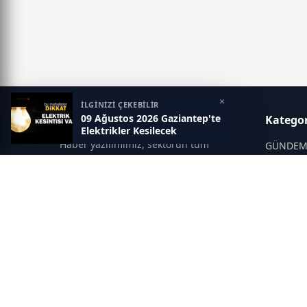
×
İLGİNİZİ ÇEKEBİLİR
09 Ağustos 2026 Gaziantep'te
Gaziantep Postası
Kategor
Elektrikler Kesilecek
Haber yazılımımız, sektörün tüm
GÜNDE
ihtiyaçlarını karşılayacak şekilde
SİYASET
tasarlanmıştır. Yenilenen altyapısı ve
modern temalarıyla okuyucularınıza
SPOR
çağdaş bir deneyim sunar. Sistemimiz,
EĞİTİM
haber sitesinde gerekli tüm modülleri
KİTAP
içerir. Siz içerik üretmeye odaklanırken,
yazılımımız zamandan tasarruf sağlar
DÜNYA
ve süreçlerinizi kolaylaştırır. Etkili
KÜLTÜR 
arayüzü sayesinde ziyaretçileriniz
haberleri hızlı ve keyifle takip edebilir.