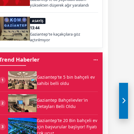
yüksekten düşerek ağır yaralandı
ASAYİŞ
13:44
Gaziantep'te kaçakçılara göz
açtırılmıyor
Trend Haberler
Gaziantep'te 5 bin bahçeli ev
1
sahibi belli oldu
Gaziantep Bahçelievler'in
2
Detayları Belli Oldu
Gaziantep'te 20 Bin bahçeli ev
için başvurular başlıyor! Fiyatı
3
çok ucuz