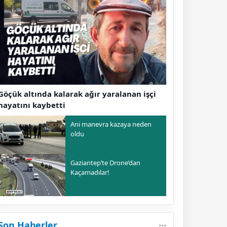
Göçük altında kalarak ağır yaralanan işçi
hayatını kaybetti
Ani manevra kazaya neden
oldu
Gaziantep’te Drone’dan
Kaçamadılar!
Son Haberler