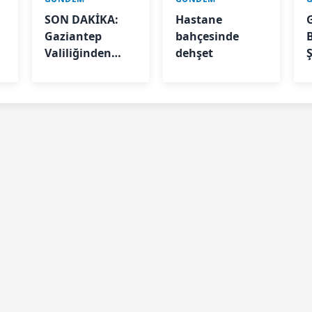
SON DAKİKA:
Hastane
Gaziantep
bahçesinde
Valiliğinden
dehşet
Deprem
Açıklaması