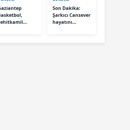
Gaziantep
Son Dakika:
Basketbol,
Şarkıcı Cansever
Şehitkamil
hayatını
Belediyesi’ne
kaybetti
Emanet