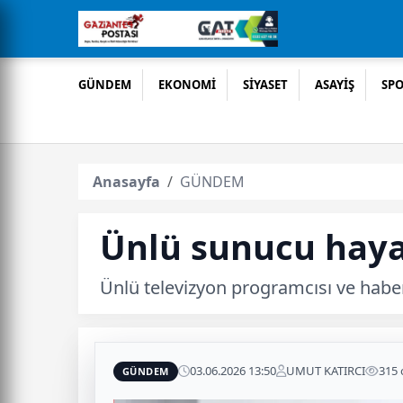
GÜNDEM
EKONOMİ
SİYASET
ASAYİŞ
SP
Anasayfa
GÜNDEM
Ünlü sunucu haya
Ünlü televizyon programcısı ve habe
03.06.2026 13:50
UMUT KATIRCI
315
GÜNDEM