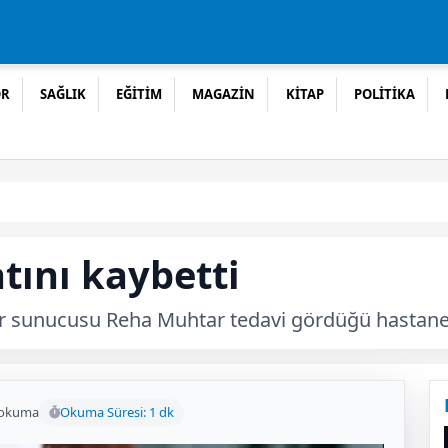
OR
SAĞLIK
EĞİTİM
MAGAZİN
KİTAP
POLİTİKA
tını kaybetti
r sunucusu Reha Muhtar tedavi gördüğü hastaned
 okuma
Okuma Süresi: 1 dk