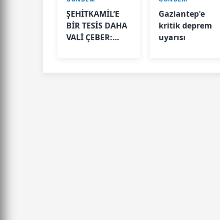
ŞEHİTKAMİL’E
Gaziantep'e
BİR TESİS DAHA
kritik deprem
VALİ ÇEBER:
uyarısı
“UMUT BAŞKAN
MARKA OLDU”