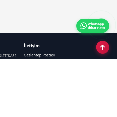
WhatsApp
İhbar Hattı
İletişim
Gaziantep Postası
OLİTİKASI
Güneş Mahallesi 87022 Nolu Sokak No:
44 Şahinbey / GAZİANTEP
Email:
tayfun_antep@hotmail.com
Tel:
05050312727
Sosyal Medya