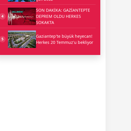
SON DAKİKA: GAZİANTEPTE
DEPREM OLDU HERKES
4
SOKAKTA
Gaziantep'te büyük heyecan!
5
Herkes 20 Temmuz'u bekliyor