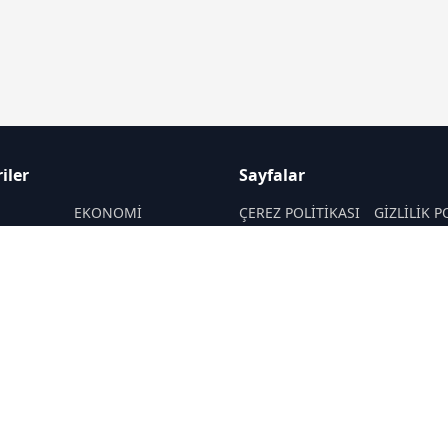
iler
Sayfalar
M
EKONOMİ
ÇEREZ POLİTİKASI
GİZLİLİK P
ASAYİŞ
HAKKIMIZDA
KÜNYE
SAĞLIK
İletişim
MAGAZİN
RSS
Sitemap
POLİTİKA
TEKNOLOJİ
SANAT
YAŞAM