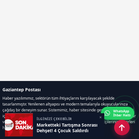
Gaziantep Postası
Haber yazılımımız, sektörün tüm ihtiyaçlarını karşılayacak şekilde
tasarlanmıştır. Yenilenen altyapısı ve modern temalarıyla okuyucularınıza
çağdaş bir deneyim sunar. Sistemimiz, haber sitesinde gerekli tüm modülleri
WhatsApp
İhbar Hattı
içerir. Siz içerik üretmeye odaklanırken, yazılımımız zamandan tasarruf sağlar
×
İLGİNİZİ ÇEKEBİLİR
ve süreçlerinizi kolaylaştırır. Etkili arayüzü sayesinde ziyaretçileriniz haberleri
Marketteki Tartışma Sonrası
hızlı ve keyifle takip edebilir.
Dehşet! 4 Çocuk Saldırdı