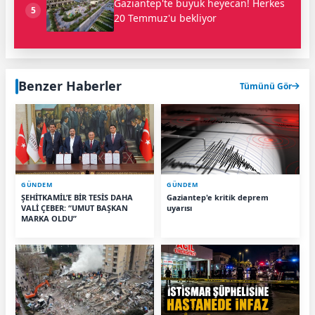
Gaziantep'te büyük heyecan! Herkes
5
20 Temmuz'u bekliyor
Benzer Haberler
Tümünü Gör
GÜNDEM
GÜNDEM
ŞEHİTKAMİL’E BİR TESİS DAHA
Gaziantep'e kritik deprem
VALİ ÇEBER: “UMUT BAŞKAN
uyarısı
MARKA OLDU”