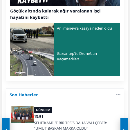
Göçük altında kalarak ağır yaralanan işçi
hayatını kaybetti
Ani manevra kazaya neden oldu
Gaziantep’te Drone’dan
Kaçamadılar!
Son Haberler
GÜNDEM
13:51
ŞEHİTKAMİL’E BİR TESİS DAHA VALİ ÇEBER:
“UMUT BAŞKAN MARKA OLDU”