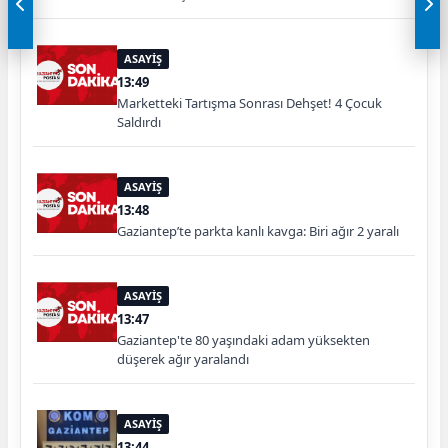
ASAYİŞ
13:49
Marketteki Tartışma Sonrası Dehşet! 4 Çocuk
Saldırdı
ASAYİŞ
13:48
Gaziantep’te parkta kanlı kavga: Biri ağır 2 yaralı
ASAYİŞ
13:47
Gaziantep'te 80 yaşındaki adam yüksekten
düşerek ağır yaralandı
ASAYİŞ
13:44