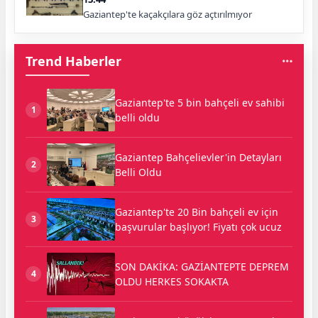
Gaziantep'te kaçakçılara göz açtırılmıyor
Trend Haberler
Gaziantep'te 5 bin bahçeli ev sahibi
1
belli oldu
Gaziantep Bahçelievler'in Detayları
2
Belli Oldu
Gaziantep'te 20 Bin bahçeli ev için
3
başvurular başlıyor! Fiyatı çok ucuz
SON DAKİKA: GAZİANTEPTE DEPREM
4
OLDU HERKES SOKAKTA