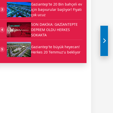
Gaziantep'te 20 Bin bahçeli ev
için başvurular başlıyor! Fiyatı
3
çok ucuz
SON DAKİKA: GAZİANTEPTE
DEPREM OLDU HERKES
4
SOKAKTA
Gaziantep'te büyük heyecan!
5
Herkes 20 Temmuz'u bekliyor