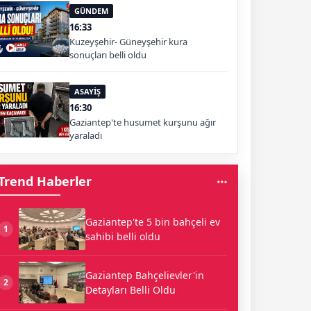
GÜNDEM
16:33
Kuzeyşehir- Güneyşehir kura
sonuçları belli oldu
ASAYİŞ
16:30
Gaziantep'te husumet kurşunu ağır
yaraladı
Trend Haberler
Gaziantep'te 5 bin bahçeli ev
1
sahibi belli oldu
Gaziantep Bahçelievler'in
2
Detayları Belli Oldu