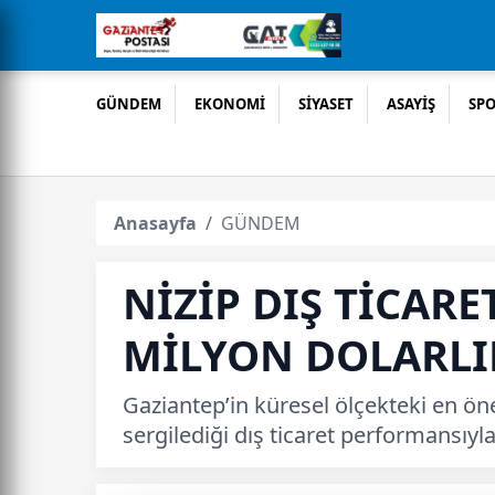
GÜNDEM
EKONOMİ
SİYASET
ASAYİŞ
SP
Anasayfa
GÜNDEM
NİZİP DIŞ TİCARE
MİLYON DOLARLI
Gaziantep’in küresel ölçekteki en öne
sergilediği dış ticaret performansıyla 