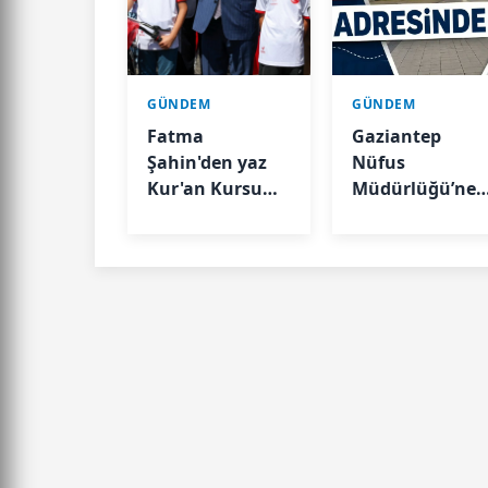
GÜNDEM
GÜNDEM
Fatma
Gaziantep
Şahin'den yaz
Nüfus
Kur'an Kursu
Müdürlüğü’ne
öğrencilerine
yeni adres
bisiklet müjdesi