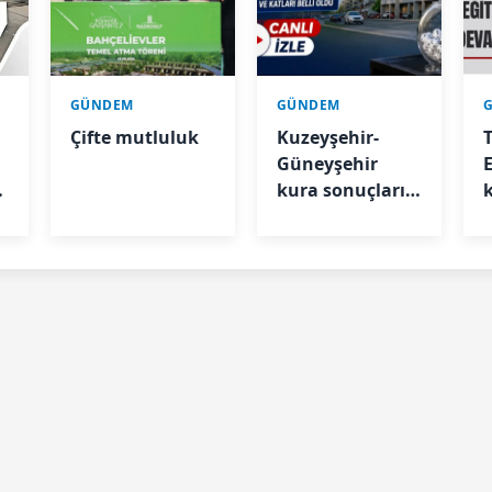
GÜNDEM
GÜNDEM
Çifte mutluluk
Kuzeyşehir-
Güneyşehir
kura sonuçları
belli oldu