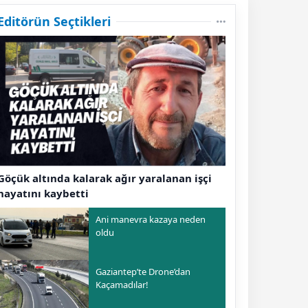
Editörün Seçtikleri
Göçük altında kalarak ağır yaralanan işçi
hayatını kaybetti
Ani manevra kazaya neden
oldu
Gaziantep’te Drone’dan
Kaçamadılar!