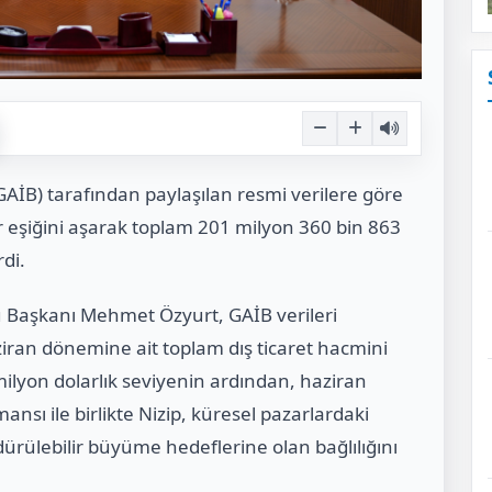
GAİB) tarafından paylaşılan resmi veriler
e
göre
lar eşiğini aşarak toplam 201 milyon 360 bin 863
rdi.
u Başkanı
Mehmet Özyurt
, GAİB verileri
iran dönemine ait toplam dış ticaret hacmini
1 milyon dolarlık seviyenin ardından, haziran
nsı ile birlikte Nizip, küresel pazarlardaki
rdürülebilir büyüme hedeflerine olan bağlılığını