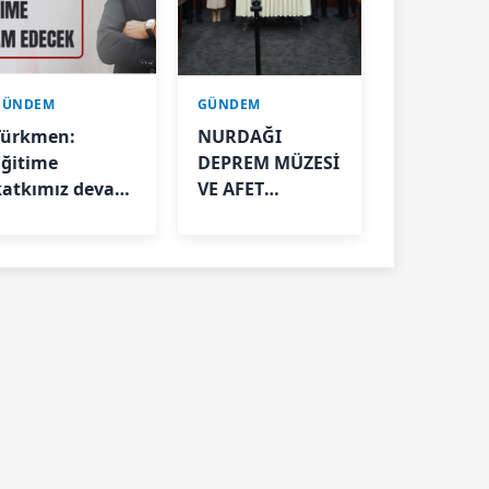
GÜNDEM
GÜNDEM
Türkmen:
NURDAĞI
Eğitime
DEPREM MÜZESİ
katkımız devam
VE AFET
edecek
FARKINDALIK
MERKEZİ İÇİN İŞ
BİRLİĞİ
PROTOKOLÜ
İMZALANDI