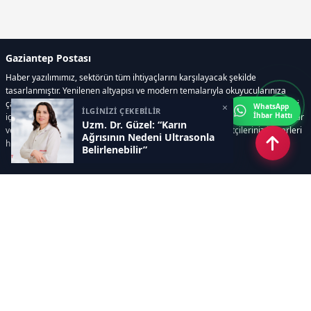
Gaziantep Postası
Haber yazılımımız, sektörün tüm ihtiyaçlarını karşılayacak şekilde
tasarlanmıştır. Yenilenen altyapısı ve modern temalarıyla okuyucularınıza
çağdaş bir deneyim sunar. Sistemimiz, haber sitesinde gerekli tüm modülleri
×
WhatsApp
İLGİNİZİ ÇEKEBİLİR
İhbar Hattı
içerir. Siz içerik üretmeye odaklanırken, yazılımımız zamandan tasarruf sağlar
Uzm. Dr. Güzel: “Karın
ve süreçlerinizi kolaylaştırır. Etkili arayüzü sayesinde ziyaretçileriniz haberleri
Ağrısının Nedeni Ultrasonla
hızlı ve keyifle takip edebilir.
Belirlenebilir”
Kategoriler
GÜNDEM
EKONOMİ
SİYASET
ASAYİŞ
SPOR
SAĞLIK
EĞİTİM
MAGAZİN
KİTAP
POLİTİKA