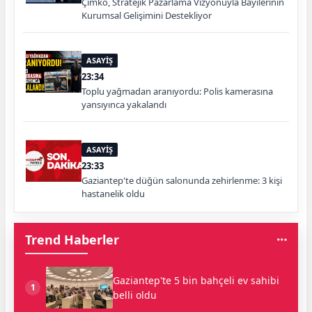
Çimko, Stratejik Pazarlama Vizyonuyla Bayilerinin
Kurumsal Gelişimini Destekliyor
ASAYİŞ
23:34
Toplu yağmadan aranıyordu: Polis kamerasına
yansıyınca yakalandı
ASAYİŞ
23:33
Gaziantep'te düğün salonunda zehirlenme: 3 kişi
hastanelik oldu
Trend Haberler
Gaziantep'te 5 bin bahçeli ev sahibi
1
belli oldu