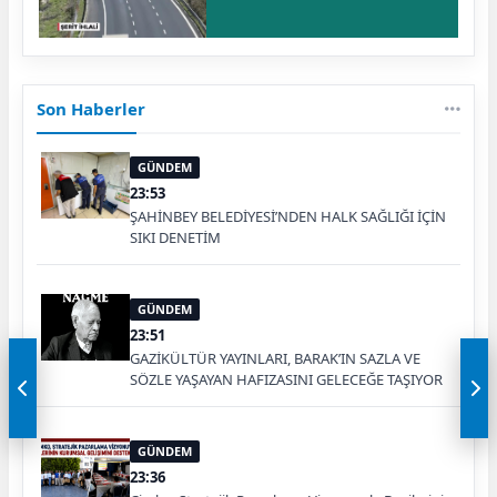
Son Haberler
GÜNDEM
23:53
ŞAHİNBEY BELEDİYESİ’NDEN HALK SAĞLIĞI İÇİN
SIKI DENETİM
GÜNDEM
23:51
GAZİKÜLTÜR YAYINLARI, BARAK’IN SAZLA VE
SÖZLE YAŞAYAN HAFIZASINI GELECEĞE TAŞIYOR
GÜNDEM
23:36