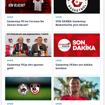
SPOR
SPOR
Gaziantep FK'nın Forması Ne
SON DAKİKA Gaziantep
Zaman Dolacak?
Basketbol'da yeni dönem
SPOR
SPOR
Gaziantep FK’ya dev sponsor
Gaziantep FK'dan son dakika
geldi
bombası
SPOR
SPOR