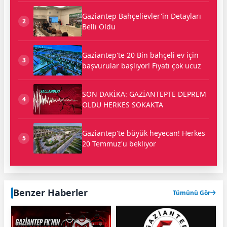
Gaziantep Bahçelievler'in Detayları
2
Belli Oldu
Gaziantep'te 20 Bin bahçeli ev için
3
başvurular başlıyor! Fiyatı çok ucuz
SON DAKİKA: GAZİANTEPTE DEPREM
4
OLDU HERKES SOKAKTA
Gaziantep'te büyük heyecan! Herkes
5
20 Temmuz'u bekliyor
Benzer Haberler
Tümünü Gör