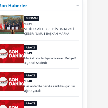
Son Haberler
GÜNDEM
13:51
ŞEHİTKAMİL’E BİR TESİS DAHA VALİ
ÇEBER: “UMUT BAŞKAN MARKA
OLDU”
ASAYİŞ
13:49
Marketteki Tartışma Sonrası Dehşet!
4 Çocuk Saldırdı
ASAYİŞ
13:48
Gaziantep’te parkta kanlı kavga: Biri
ağır 2 yaralı
ASAYİŞ