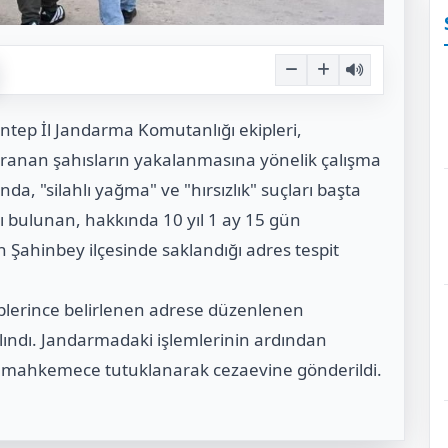
antep İl Jandarma Komutanlığı ekipleri,
aranan şahısların yakalanmasına yönelik çalışma
nda, "silahlı yağma" ve "hırsızlık" suçları başta
ı bulunan, hakkında 10 yıl 1 ay 15 gün
n Şahinbey ilçesinde saklandığı adres tespit
plerince belirlenen adrese düzenlenen
lındı. Jandarmadaki işlemlerinin ardından
ğı mahkemece tutuklanarak cezaevine gönderildi.