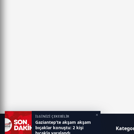
×
İLGİNİZİ ÇEKEBİLİR
Gaziantep’te akşam akşam
bıçaklar konuştu: 2 kişi
Gaziantep Postası
Kategor
bıçakla yaralandı