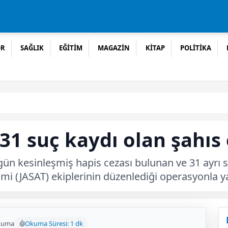
OR
SAĞLIK
EĞİTİM
MAGAZİN
KİTAP
POLİTİKA
31 suç kaydı olan şahıs 
gün kesinleşmiş hapis cezası bulunan ve 31 ayrı s
i (JASAT) ekiplerinin düzenlediği operasyonla y
kuma
Okuma Süresi: 1 dk