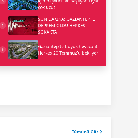
için başvurular başlıyor! Fiyatı
3
çok ucuz
SON DAKİKA: GAZİANTEPTE
DEPREM OLDU HERKES
4
SOKAKTA
Gaziantep'te büyük heyecan!
5
Herkes 20 Temmuz'u bekliyor
Tümünü Gör