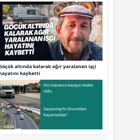
Göçük altında kalarak ağır yaralanan işçi
hayatını kaybetti
Ani manevra kazaya neden
oldu
Gaziantep’te Drone’dan
Kaçamadılar!