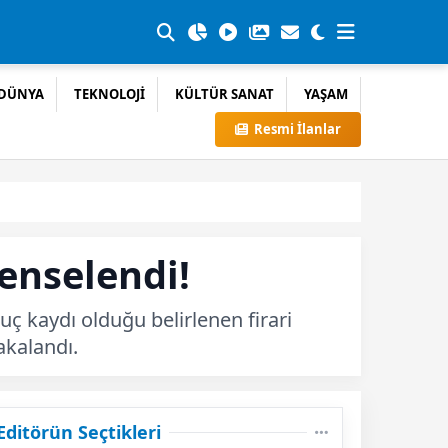
DÜNYA
TEKNOLOJİ
KÜLTÜR SANAT
YAŞAM
Resmi İlanlar
enselendi!
uç kaydı olduğu belirlenen firari
akalandı.
Editörün Seçtikleri