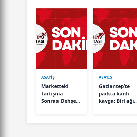
ASAYİŞ
ASAYİŞ
Marketteki
Gaziantep’te
Tartışma
parkta kanlı
Sonrası Dehşet!
kavga: Biri ağır
4 Çocuk Saldırdı
2 yaralı