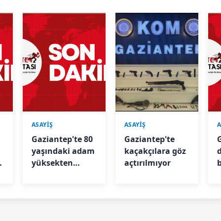
ASAYİŞ
ASAYİŞ
A
Gaziantep'te 80
Gaziantep'te
yaşındaki adam
kaçakçılara göz
yüksekten
açtırılmıyor
düşerek ağır
p
yaralandı