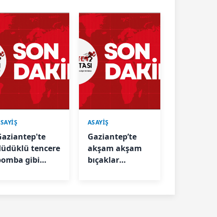
SAYİŞ
ASAYİŞ
Gaziantep'te
Gaziantep’te
düdüklü tencere
akşam akşam
bomba gibi
bıçaklar
atladı: 2 kişi
konuştu: 2 kişi
hastanelik oldu
bıçakla
yaralandı