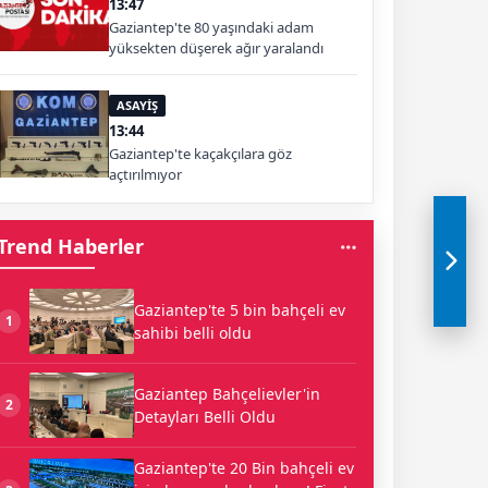
13:47
Gaziantep'te 80 yaşındaki adam
yüksekten düşerek ağır yaralandı
ASAYİŞ
13:44
Gaziantep'te kaçakçılara göz
açtırılmıyor
Trend Haberler
Gaziantep'te 5 bin bahçeli ev
1
sahibi belli oldu
Gaziantep Bahçelievler'in
2
Detayları Belli Oldu
Gaziantep'te 20 Bin bahçeli ev