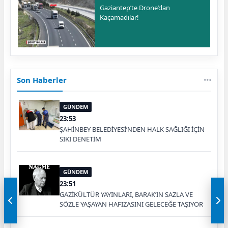
Gaziantep’te Drone’dan
Kaçamadılar!
Son Haberler
GÜNDEM
23:53
ŞAHİNBEY BELEDİYESİ’NDEN HALK SAĞLIĞI İÇİN
SIKI DENETİM
GÜNDEM
23:51
GAZİKÜLTÜR YAYINLARI, BARAK’IN SAZLA VE
SÖZLE YAŞAYAN HAFIZASINI GELECEĞE TAŞIYOR