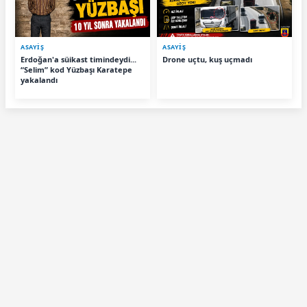
ASAYİŞ
ASAYİŞ
Erdoğan'a süikast timindeydi...
Drone uçtu, kuş uçmadı
“Selim” kod Yüzbaşı Karatepe
yakalandı