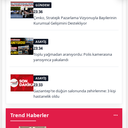
GÜNDEM
23:36
Çimko, Stratejik Pazarlama Vizyonuyla Bayilerinin
Kurumsal Gelişimini Destekliyor
ASAYİŞ
23:34
Toplu yağmadan aranıyordu: Polis kamerasına
yansıyınca yakalandı
ASAYİŞ
23:33
Gaziantep'te düğün salonunda zehirlenme: 3 kişi
hastanelik oldu
Trend Haberler