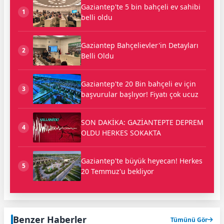
Gaziantep'te 5 bin bahçeli ev sahibi
1
belli oldu
Gaziantep Bahçelievler'in Detayları
2
Belli Oldu
Gaziantep'te 20 Bin bahçeli ev için
3
başvurular başlıyor! Fiyatı çok ucuz
SON DAKİKA: GAZİANTEPTE DEPREM
4
OLDU HERKES SOKAKTA
Gaziantep'te büyük heyecan! Herkes
5
20 Temmuz'u bekliyor
Benzer Haberler
Tümünü Gör