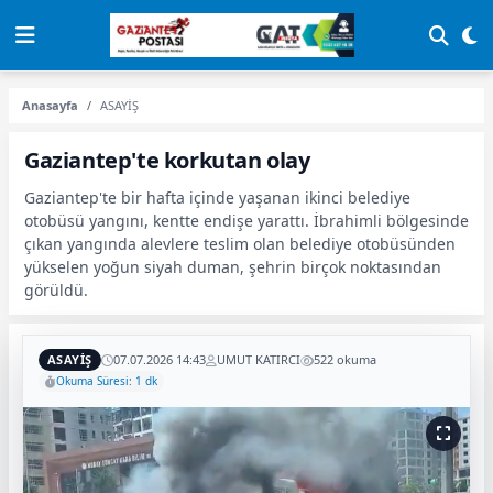
Anasayfa
ASAYİŞ
Gaziantep'te korkutan olay
Gaziantep'te bir hafta içinde yaşanan ikinci belediye
otobüsü yangını, kentte endişe yarattı. İbrahimli bölgesinde
çıkan yangında alevlere teslim olan belediye otobüsünden
yükselen yoğun siyah duman, şehrin birçok noktasından
görüldü.
ASAYİŞ
07.07.2026 14:43
UMUT KATIRCI
522 okuma
Okuma Süresi: 1 dk