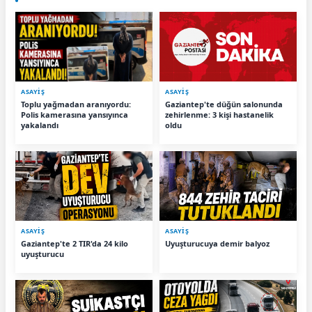
ASAYİŞ
ASAYİŞ
Toplu yağmadan aranıyordu:
Gaziantep'te düğün salonunda
Polis kamerasına yansıyınca
zehirlenme: 3 kişi hastanelik
yakalandı
oldu
ASAYİŞ
ASAYİŞ
Gaziantep'te 2 TIR'da 24 kilo
Uyuşturucuya demir balyoz
uyuşturucu