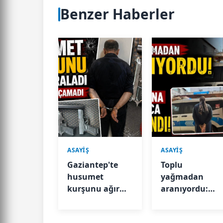
Benzer Haberler
ASAYİŞ
ASAYİŞ
Gaziantep'te
Toplu
husumet
yağmadan
kurşunu ağır
aranıyordu:
yaraladı
Polis
kamerasına