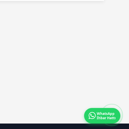
Karatepe
yakalandı
WhatsApp
İhbar Hattı