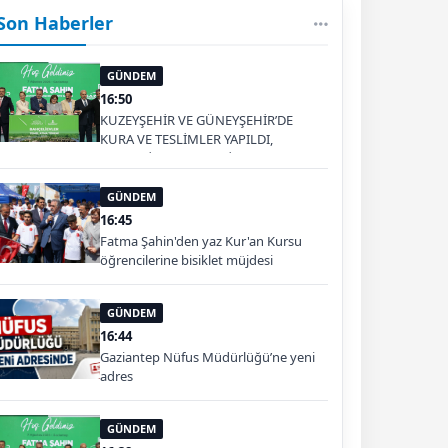
Son Haberler
GÜNDEM
16:50
KUZEYŞEHİR VE GÜNEYŞEHİR’DE
KURA VE TESLİMLER YAPILDI,
BAHÇELİEVLER’DE 5 BİN KONUTUN
TEMELİ ATILDI
GÜNDEM
16:45
Fatma Şahin'den yaz Kur'an Kursu
öğrencilerine bisiklet müjdesi
GÜNDEM
16:44
Gaziantep Nüfus Müdürlüğü’ne yeni
adres
GÜNDEM