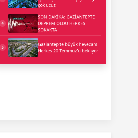
çok ucuz
SON DAKİKA: GAZİANTEPTE
DEPREM OLDU HERKES
4
SOKAKTA
Gaziantep'te büyük heyecan!
5
Herkes 20 Temmuz'u bekliyor