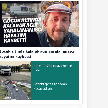
Göçük altında kalarak ağır yaralanan işçi
hayatını kaybetti
Ani manevra kazaya neden
oldu
Gaziantep’te Drone’dan
Kaçamadılar!