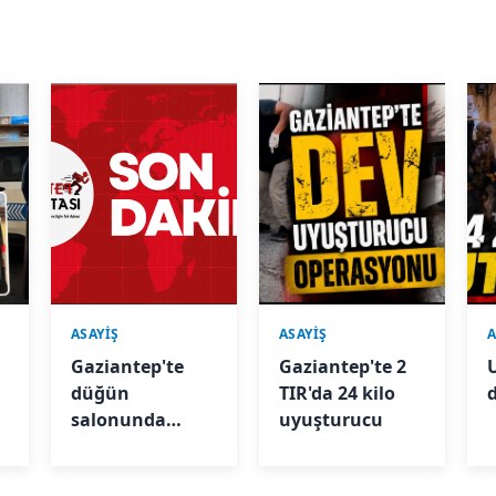
ASAYİŞ
ASAYİŞ
A
Gaziantep'te
Gaziantep'te 2
düğün
TIR'da 24 kilo
salonunda
uyuşturucu
zehirlenme: 3
kişi hastanelik