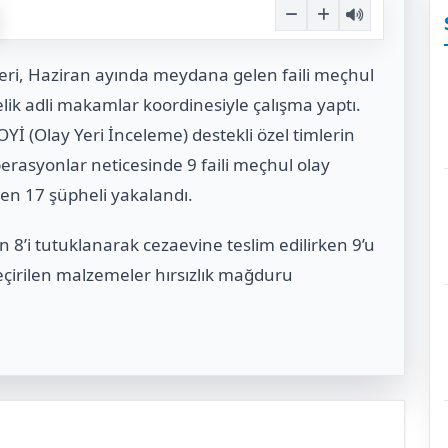
eri, Haziran ayında meydana gelen faili meçhul
nelik adli makamlar koordinesiyle çalışma yaptı.
Yİ (Olay Yeri İnceleme) destekli özel timlerin
perasyonlar neticesinde 9 faili meçhul olay
ilen 17 şüpheli yakalandı.
 8’i tutuklanarak cezaevine teslim edilirken 9’u
 geçirilen malzemeler hırsızlık mağduru