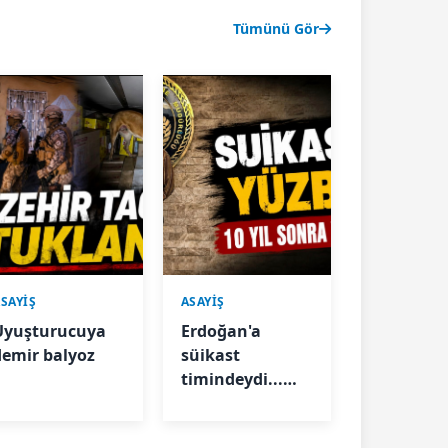
Tümünü Gör
SAYİŞ
ASAYİŞ
Uyuşturucuya
Erdoğan'a
demir balyoz
süikast
timindeydi...
“Selim” kod
Yüzbaşı