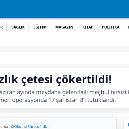
OR
SAĞLIK
EĞİTİM
MAGAZİN
KİTAP
POLİTİKA
lık çetesi çökertildi!
ziran ayında meydana gelen faili meçhul hırsızlık
nen operasyonda 17 şahıstan 8’i tutuklandı.
kuma
Okuma Süresi: 1 dk