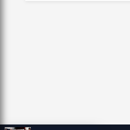
yansıyınca
yakalandı