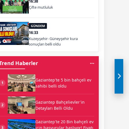
16:38
Çifte mutluluk
GÜNDEM
16:33
Kuzeyşehir- Güneyşehir kura
sonuçları belli oldu
Trend Haberler
Gaziantep'te 5 bin bahçeli ev
1
sahibi belli oldu
Gaziantep Bahçelievler'in
2
Detayları Belli Oldu
Gaziantep'te 20 Bin bahçeli ev
için başvurular başlıyor! Fiyatı
3