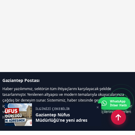
Gaziantep Postası
Haber yazılımımız, sektörün tüm ihtiyaçlarını karşılayacak şekilde
tasarlanmıştır. Yenilenen altyapısı ve modern temalarıyla okuyucularınıza
çağdaş bir deneyim sunar. Sistemimiz, haber sitesinde gerekli tüm modülleri
WhatsApp
İhbar Hattı
içerir. Siz içerik üretmeye odaklanırken, yazılımımız zamandan tasarruf sağlar
×
İLGİNİZİ ÇEKEBİLİR
ve süreçlerinizi kolaylaştırır. Etkili arayüzü sayesinde ziyaretçileriniz haberleri
Gaziantep Nüfus
hızlı ve keyifle takip edebilir.
Müdürlüğü’ne yeni adres