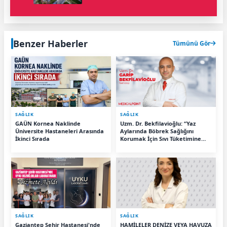
Benzer Haberler
Tümünü Gör
SAĞLIK
SAĞLIK
GAÜN Kornea Naklinde
Uzm. Dr. Bekfilavioğlu: “Yaz
Üniversite Hastaneleri Arasında
Aylarında Böbrek Sağlığını
İkinci Sırada
Korumak İçin Sıvı Tüketimine
Dikkat”
SAĞLIK
SAĞLIK
Gaziantep Şehir Hastanesi'nde
HAMİLELER DENİZE VEYA HAVUZA