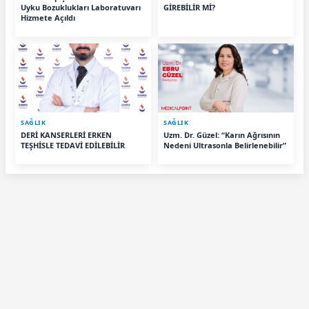
Uyku Bozuklukları Laboratuvarı
GİREBİLİR Mİ?
Hizmete Açıldı
SAĞLIK
SAĞLIK
DERİ KANSERLERİ ERKEN
Uzm. Dr. Güzel: “Karın Ağrısının
TEŞHİSLE TEDAVİ EDİLEBİLİR
Nedeni Ultrasonla Belirlenebilir”