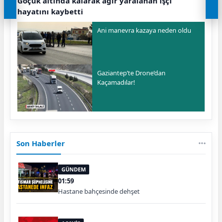
Göçük altında kalarak ağır yaralanan işçi
hayatını kaybetti
Ani manevra kazaya neden oldu
Gaziantep’te Drone’dan
Kaçamadılar!
Son Haberler
GÜNDEM
01:59
Hastane bahçesinde dehşet