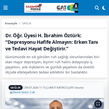
Anasayfa
SAĞLIK
Dr. Öğr. Üyesi H. İbrahim Öztürk:
“Depresyonu Hafife Almayın: Erken Tanı
ve Tedavi Hayat Değiştirir.”
Günümüzde en sık görülen ruh sağlığı sorunlarından biri
olan major depresyon, kişinin ruh halini dolayısıyla iş
yaşamını, aile ilişkilerini ve günlük yaşamını da önemli
ölçüde etkileyebilen tedavi edilebilir bir hastalıktır.
SAĞLIK
09.07.2026 11:15
UMUT KATIRCI
297 okuma
Okuma Süresi: 2 dk