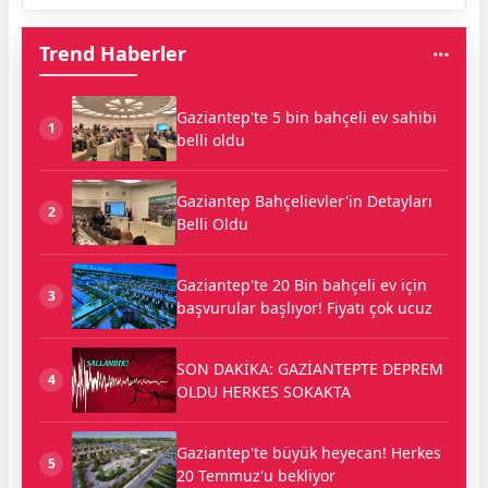
Trend Haberler
Gaziantep'te 5 bin bahçeli ev sahibi
1
belli oldu
Gaziantep Bahçelievler'in Detayları
2
Belli Oldu
Gaziantep'te 20 Bin bahçeli ev için
3
başvurular başlıyor! Fiyatı çok ucuz
SON DAKİKA: GAZİANTEPTE DEPREM
4
OLDU HERKES SOKAKTA
Gaziantep'te büyük heyecan! Herkes
5
20 Temmuz'u bekliyor