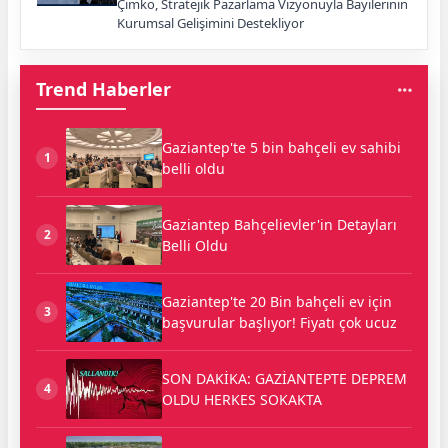
Çimko, Stratejik Pazarlama Vizyonuyla Bayilerinin
Kurumsal Gelişimini Destekliyor
Trend Haberler
Gaziantep'te 5 bin bahçeli ev sahibi
1
belli oldu
Gaziantep Bahçelievler'in Detayları
2
Belli Oldu
Gaziantep'te 20 Bin bahçeli ev için
3
başvurular başlıyor! Fiyatı çok ucuz
SON DAKİKA: GAZİANTEPTE DEPREM
4
OLDU HERKES SOKAKTA