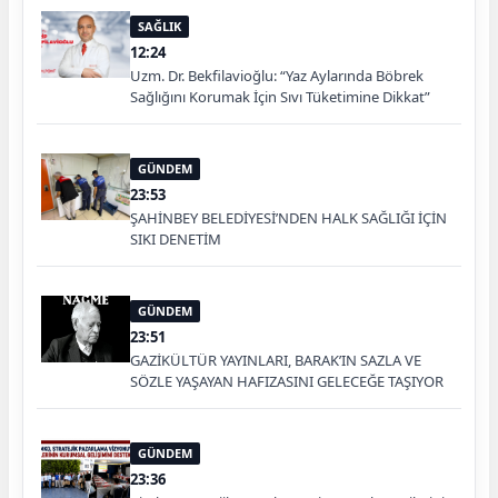
SAĞLIK
12:24
Uzm. Dr. Bekfilavioğlu: “Yaz Aylarında Böbrek
Sağlığını Korumak İçin Sıvı Tüketimine Dikkat”
GÜNDEM
23:53
ŞAHİNBEY BELEDİYESİ’NDEN HALK SAĞLIĞI İÇİN
SIKI DENETİM
GÜNDEM
23:51
GAZİKÜLTÜR YAYINLARI, BARAK’IN SAZLA VE
SÖZLE YAŞAYAN HAFIZASINI GELECEĞE TAŞIYOR
GÜNDEM
23:36