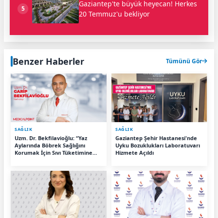
Gaziantep'te büyük heyecan! Herkes
5
20 Temmuz'u bekliyor
Benzer Haberler
Tümünü Gör
SAĞLIK
SAĞLIK
Uzm. Dr. Bekfilavioğlu: “Yaz
Gaziantep Şehir Hastanesi'nde
Aylarında Böbrek Sağlığını
Uyku Bozuklukları Laboratuvarı
Korumak İçin Sıvı Tüketimine
Hizmete Açıldı
Dikkat”