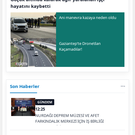
hayatını kaybetti
Ani manevra kazaya neden oldu
Gaziantep’te Drone’dan
Kaçamadılar!
Son Haberler
GÜNDEM
12:25
NURDAĞI DEPREM MÜZESİ VE AFET
FARKINDALIK MERKEZİ İÇİN İŞ BİRLİĞİ
PROTOKOLÜ İMZALANDI