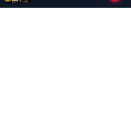
Kategoriler
GÜNDEM
EKONOMİ
SİYASET
ASAYİŞ
SPOR
SAĞLIK
EĞİTİM
MAGAZİN
KİTAP
POLİTİKA
DÜNYA
TEKNOLOJİ
KÜLTÜR SANAT
YAŞAM
Sayfalar
ÇEREZ POLİTİKASI
GİZLİLİK POLİTİKASI
HAKKIMIZDA
KÜNYE
İletişim