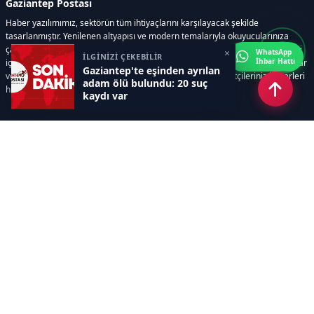
Gaziantep Postası
Haber yazılımımız, sektörün tüm ihtiyaçlarını karşılayacak şekilde
tasarlanmıştır. Yenilenen altyapısı ve modern temalarıyla okuyucularınıza
çağdaş bir deneyim sunar. Sistemimiz, haber sitesinde gerekli tüm modülleri
×
WhatsApp
İLGİNİZİ ÇEKEBİLİR
İhbar Hattı
içerir. Siz içerik üretmeye odaklanırken, yazılımımız zamandan tasarruf sağlar
Gaziantep'te eşinden ayrılan
ve süreçlerinizi kolaylaştırır. Etkili arayüzü sayesinde ziyaretçileriniz haberleri
adam ölü bulundu: 20 suç
hızlı ve keyifle takip edebilir.
kaydı var
Kategoriler
GÜNDEM
EKONOMİ
SİYASET
ASAYİŞ
SPOR
SAĞLIK
EĞİTİM
MAGAZİN
KİTAP
POLİTİKA
DÜNYA
TEKNOLOJİ
KÜLTÜR SANAT
YAŞAM