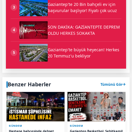
Gaziantep'te 20 Bin bahçeli ev için
3
başvurular başlıyor! Fiyatı çok ucuz
SON DAKİKA: GAZİANTEPTE DEPREM
4
OLDU HERKES SOKAKTA
Gaziantep'te büyük heyecan! Herkes
5
20 Temmuz'u bekliyor
Benzer Haberler
Tümünü Gör
GÜNDEM
GÜNDEM
Hastane bahçesinde dehşet
Gaziantep Basketbol, Şehitkamil