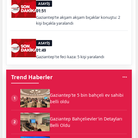
ASAYİŞ
01:51
Gaziantep’te akşam akşam bıçaklar konuştu: 2
kişi bıçakla yaralandı
ASAYİŞ
01:49
Gaziantep'te feci kaza: 5 kişi yaralandı
Trend Haberler
Gaziantep'te 5 bin bahçeli ev sahibi
1
belli oldu
Gaziantep Bahçelievler'in Detayları
2
Belli Oldu