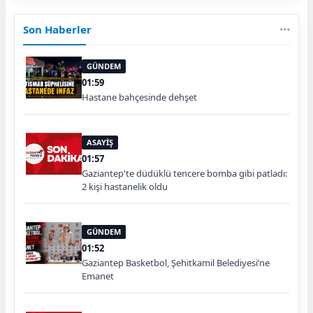
Son Haberler
GÜNDEM
01:59
Hastane bahçesinde dehşet
ASAYİŞ
01:57
Gaziantep'te düdüklü tencere bomba gibi patladı:
2 kişi hastanelik oldu
GÜNDEM
01:52
Gaziantep Basketbol, Şehitkamil Belediyesi’ne
Emanet