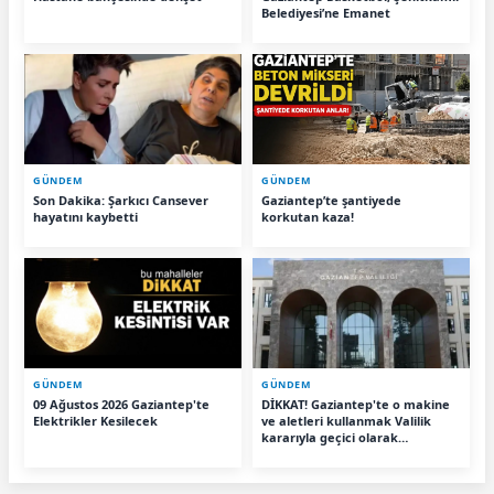
Belediyesi’ne Emanet
GÜNDEM
GÜNDEM
Son Dakika: Şarkıcı Cansever
Gaziantep’te şantiyede
hayatını kaybetti
korkutan kaza!
GÜNDEM
GÜNDEM
09 Ağustos 2026 Gaziantep'te
DİKKAT! Gaziantep'te o makine
Elektrikler Kesilecek
ve aletleri kullanmak Valilik
kararıyla geçici olarak
yasaklandı