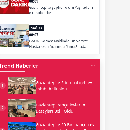
08:09
Gaziantep'te şüpheli ölüm Yaşlı adam
ölü bulundu!
SAĞLIK
08:07
GAÜN Kornea Naklinde Üniversite
Hastaneleri Arasında İkinci Sırada
Trend Haberler
Gaziantep'te 5 bin bahçeli ev
1
sahibi belli oldu
Gaziantep Bahçelievler'in
2
Detayları Belli Oldu
Gaziantep'te 20 Bin bahçeli ev