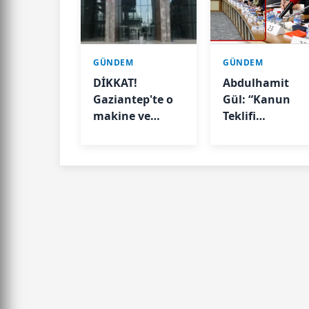
GÜNDEM
GÜNDEM
DİKKAT!
Abdulhamit
Gaziantep'te o
Gül: “Kanun
makine ve
Teklifi
aletleri
Milletimizin
kullanmak
Teklifidir”
Valilik kararıyla
geçici olarak
yasaklandı