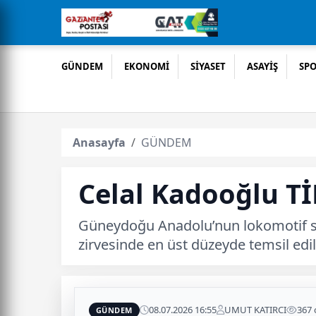
GÜNDEM
EKONOMİ
SİYASET
ASAYİŞ
SP
Anasayfa
GÜNDEM
Celal Kadooğlu Tİ
Güneydoğu Anadolu’nun lokomotif sek
zirvesinde en üst düzeyde temsil edi
08.07.2026 16:55
UMUT KATIRCI
367
GÜNDEM