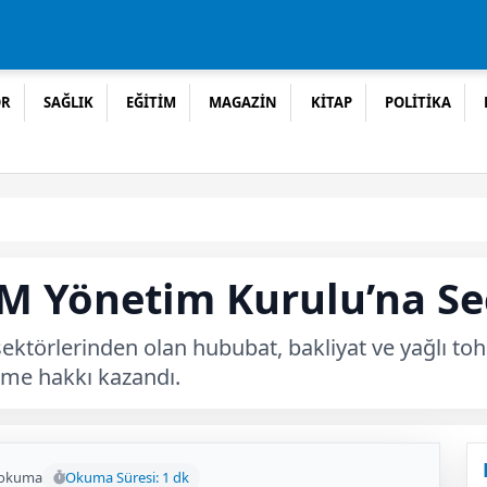
OR
SAĞLIK
EĞİTİM
MAGAZİN
KİTAP
POLİTİKA
M Yönetim Kurulu’na Seç
törlerinden olan hububat, bakliyat ve yağlı tohu
lme hakkı kazandı.
 okuma
Okuma Süresi: 1 dk