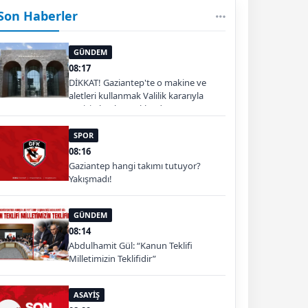
Son Haberler
GÜNDEM
08:17
DİKKAT! Gaziantep'te o makine ve
aletleri kullanmak Valilik kararıyla
geçici olarak yasaklandı
SPOR
08:16
Gaziantep hangi takımı tutuyor?
Yakışmadı!
GÜNDEM
08:14
Abdulhamit Gül: “Kanun Teklifi
Milletimizin Teklifidir”
ASAYİŞ