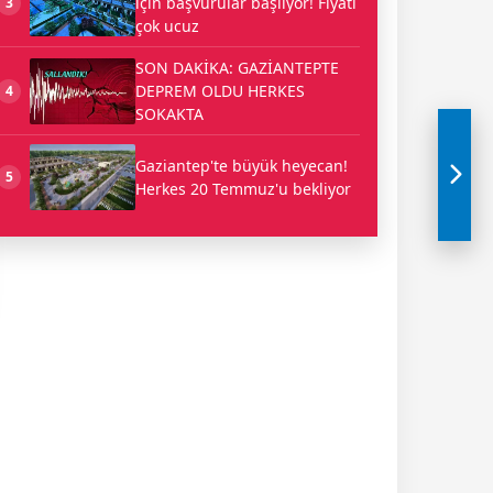
için başvurular başlıyor! Fiyatı
3
çok ucuz
SON DAKİKA: GAZİANTEPTE
DEPREM OLDU HERKES
4
SOKAKTA
Gaziantep'te büyük heyecan!
5
Herkes 20 Temmuz'u bekliyor