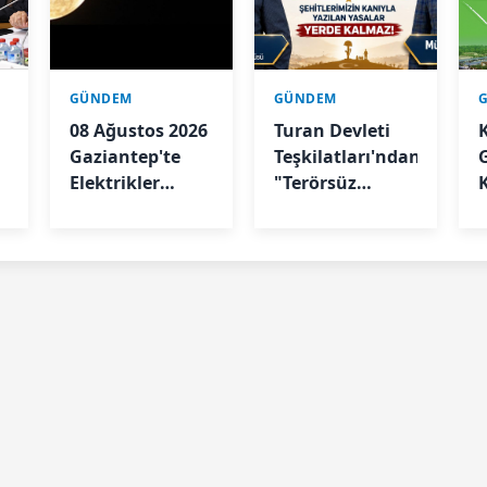
GÜNDEM
GÜNDEM
08 Ağustos 2026
Turan Devleti
Gaziantep'te
Teşkilatları'ndan
Elektrikler
"Terörsüz
Kesilecek
Türkiye"
Sürecine İlişkin
Açıklama