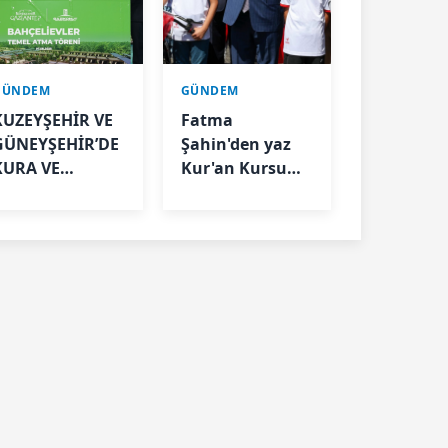
GÜNDEM
GÜNDEM
KUZEYŞEHİR VE
Fatma
GÜNEYŞEHİR’DE
Şahin'den yaz
KURA VE
Kur'an Kursu
TESLİMLER
öğrencilerine
YAPILDI,
bisiklet müjdesi
BAHÇELİEVLER’DE
5 BİN KONUTUN
TEMELİ ATILDI