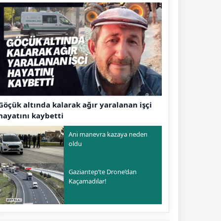
Göçük altında kalarak ağır yaralanan işçi
hayatını kaybetti
Ani manevra kazaya neden
oldu
Gaziantep’te Drone’dan
Kaçamadılar!