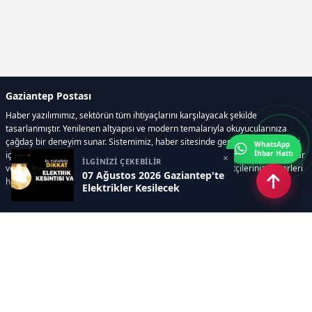
Gaziantep Postası
Haber yazılımımız, sektörün tüm ihtiyaçlarını karşılayacak şekilde
tasarlanmıştır. Yenilenen altyapısı ve modern temalarıyla okuyucularınıza
çağdaş bir deneyim sunar. Sistemimiz, haber sitesinde gerekli tüm modülleri
WhatsApp
İhbar Hattı
içerir. Siz içerik üretmeye odaklanırken, yazılımımız zamandan tasarruf sağlar
×
İLGİNİZİ ÇEKEBİLİR
ve süreçlerinizi kolaylaştırır. Etkili arayüzü sayesinde ziyaretçileriniz haberleri
07 Ağustos 2026 Gaziantep'te
hızlı ve keyifle takip edebilir.
Elektrikler Kesilecek
Kategoriler
GÜNDEM
EKONOMİ
SİYASET
ASAYİŞ
SPOR
SAĞLIK