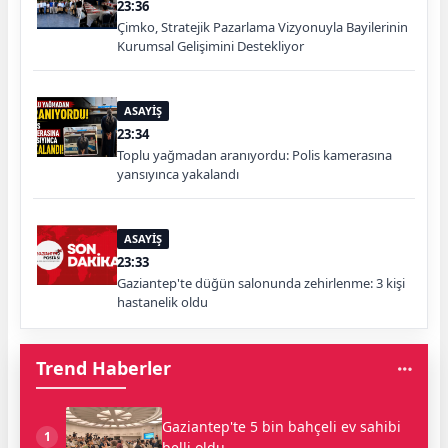
23:36
Çimko, Stratejik Pazarlama Vizyonuyla Bayilerinin
Kurumsal Gelişimini Destekliyor
ASAYİŞ
23:34
Toplu yağmadan aranıyordu: Polis kamerasına
yansıyınca yakalandı
ASAYİŞ
23:33
Gaziantep'te düğün salonunda zehirlenme: 3 kişi
hastanelik oldu
Trend Haberler
Gaziantep'te 5 bin bahçeli ev sahibi
1
belli oldu