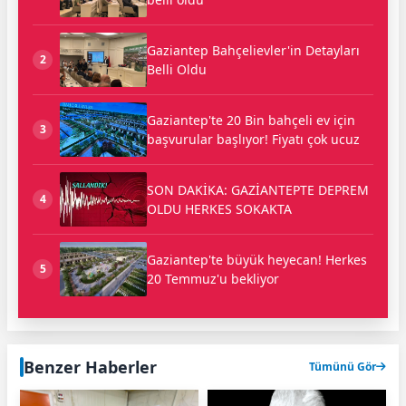
Gaziantep Bahçelievler'in Detayları
2
Belli Oldu
Gaziantep'te 20 Bin bahçeli ev için
3
başvurular başlıyor! Fiyatı çok ucuz
SON DAKİKA: GAZİANTEPTE DEPREM
4
OLDU HERKES SOKAKTA
Gaziantep'te büyük heyecan! Herkes
5
20 Temmuz'u bekliyor
Benzer Haberler
Tümünü Gör