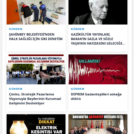
GÜNDEM
GÜNDEM
ŞAHİNBEY BELEDİYESİ’NDEN
GAZİKÜLTÜR YAYINLARI,
HALK SAĞLIĞI İÇİN SIKI DENETİM
BARAK’IN SAZLA VE SÖZLE
YAŞAYAN HAFIZASINI GELECEĞE
TAŞIYOR
GÜNDEM
GÜNDEM
Çimko, Stratejik Pazarlama
DEPREM Gazianteplileri sokağa
Vizyonuyla Bayilerinin Kurumsal
döktü
Gelişimini Destekliyor