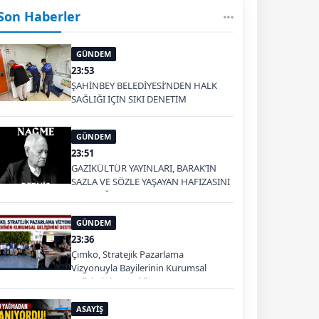
Son Haberler
GÜNDEM
23:53
ŞAHİNBEY BELEDİYESİ’NDEN HALK
SAĞLIĞI İÇİN SIKI DENETİM
GÜNDEM
23:51
GAZİKÜLTÜR YAYINLARI, BARAK’IN
SAZLA VE SÖZLE YAŞAYAN HAFIZASINI
GELECEĞE TAŞIYOR
GÜNDEM
23:36
Çimko, Stratejik Pazarlama
Vizyonuyla Bayilerinin Kurumsal
Gelişimini Destekliyor
ASAYİŞ