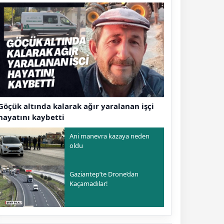
Göçük altında kalarak ağır yaralanan işçi
hayatını kaybetti
Ani manevra kazaya neden
oldu
Gaziantep’te Drone’dan
Kaçamadılar!