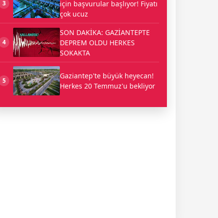
için başvurular başlıyor! Fiyatı
3
çok ucuz
SON DAKİKA: GAZİANTEPTE
DEPREM OLDU HERKES
4
SOKAKTA
Gaziantep'te büyük heyecan!
5
Herkes 20 Temmuz'u bekliyor