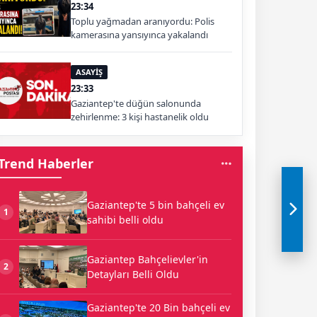
23:34
Toplu yağmadan aranıyordu: Polis
kamerasına yansıyınca yakalandı
ASAYİŞ
23:33
Gaziantep'te düğün salonunda
zehirlenme: 3 kişi hastanelik oldu
Trend Haberler
Gaziantep'te 5 bin bahçeli ev
1
sahibi belli oldu
Gaziantep Bahçelievler'in
2
Detayları Belli Oldu
Gaziantep'te 20 Bin bahçeli ev