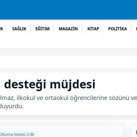
OR
SAĞLIK
EĞİTİM
MAGAZİN
KİTAP
POLİTİKA
 desteği müjdesi
maz, ilkokul ve ortaokul öğrencilerine sözünü verd
 duyurdu.
Okuma Süresi: 2 dk