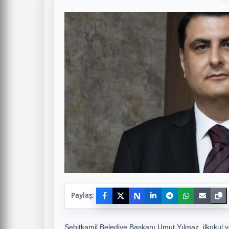
N
Paylaş:
Şehitkamil Belediye Başkanı Umut Yılmaz, ilkokul ve