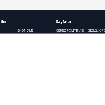
iler
Sayfalar
M
EKONOMİ
ÇEREZ POLİTİKASI
GİZLİLİK P
ASAYİŞ
HAKKIMIZDA
KÜNYE
SAĞLIK
İletişim
MAGAZİN
RSS
Sitemap
POLİTİKA
TEKNOLOJİ
SANAT
YAŞAM