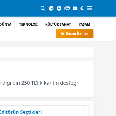
DÜNYA
TEKNOLOJİ
KÜLTÜR SANAT
YAŞAM
Resmi İlanlar
iği bin 250 TL’lik kantin desteği
Editörün Seçtikleri