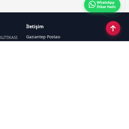
WhatsApp
İhbar Hattı
İletişim
Gaziantep Postası
OLİTİKASI
Güneş Mahallesi 87022 Nolu Sokak No:
44 Şahinbey / GAZİANTEP
Email:
tayfun_antep@hotmail.com
Tel:
05050312727
Sosyal Medya
Haberpaketleri