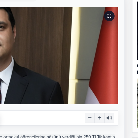
 ortaokul öğrencilerine sözünü verdiği bin 250 TL’lik kantin