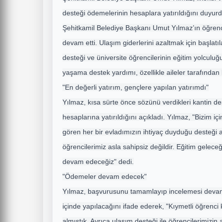
desteği ödemelerinin hesaplara yatırıldığını duyurd
Şehitkamil Belediye Başkanı Umut Yılmaz’ın öğrenc
devam etti. Ulaşım giderlerini azaltmak için başlatı
desteği ve üniversite öğrencilerinin eğitim yolculuğ
yaşama destek yardımı, özellikle aileler tarafında
"En değerli yatırım, gençlere yapılan yatırımdı"
Yılmaz, kısa sürte önce sözünü verdikleri kantin de
hesaplarına yatırıldığını açıkladı. Yılmaz, "Bizim iç
gören her bir evladımızın ihtiyaç duyduğu desteği a
öğrencilerimiz asla sahipsiz değildir. Eğitim gelece
devam edeceğiz" dedi.
"Ödemeler devam edecek"
Yılmaz, başvurusunu tamamlayıp incelemesi devam
içinde yapılacağını ifade ederek, "Kıymetli öğrenci ka
almıştık. Ayrıca ulaşım desteği ile öğrencilerimizin 