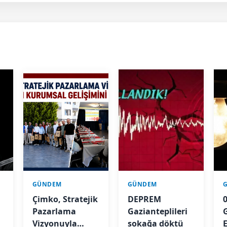
GÜNDEM
GÜNDEM
Çimko, Stratejik
DEPREM
Pazarlama
Gazianteplileri
A
Vizyonuyla
sokağa döktü
E