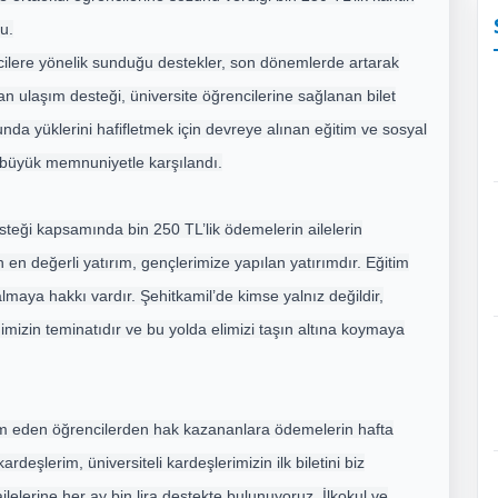
u.
ilere yönelik sunduğu destekler, son dönemlerde artarak
lan ulaşım desteği, üniversite öğrencilerine sağlanan bilet
unda yüklerini hafifletmek için devreye alınan eğitim ve sosyal
n büyük memnuniyetle karşılandı.
steği kapsamında bin 250 TL’lik ödemelerin ailelerin
in en değerli yatırım, gençlerimize yapılan yatırımdır. Eğitim
lmaya hakkı vardır. Şehitkamil’de kimse yalnız değildir,
ğimizin teminatıdır ve bu yolda elimizi taşın altına koymaya
 eden öğrencilerden hak kazananlara ödemelerin hafta
rdeşlerim, üniversiteli kardeşlerimizin ilk biletini biz
ailelerine her ay bin lira destekte bulunuyoruz. İlkokul ve