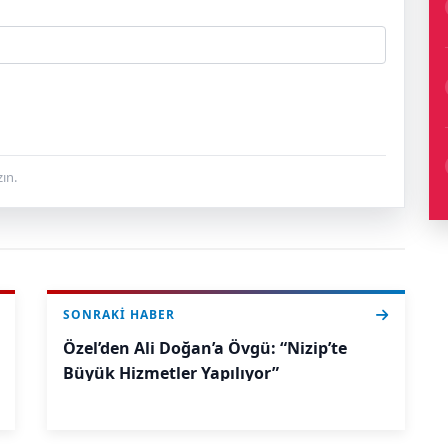
ın.
SONRAKI HABER
Özel’den Ali Doğan’a Övgü: “Nizip’te
Büyük Hizmetler Yapılıyor”