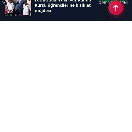
ve süreçlerinizi kolaylaştırır. Etkili arayüzü sayesinde ziyaretçileriniz haberleri
Kursu öğrencilerine bisiklet
hızlı ve keyifle takip edebilir.
müjdesi
Kategoriler
GÜNDEM
EKONOMİ
SİYASET
ASAYİŞ
SPOR
SAĞLIK
EĞİTİM
MAGAZİN
KİTAP
POLİTİKA
DÜNYA
TEKNOLOJİ
KÜLTÜR SANAT
YAŞAM
Sayfalar
ÇEREZ POLİTİKASI
GİZLİLİK POLİTİKASI
HAKKIMIZDA
KÜNYE