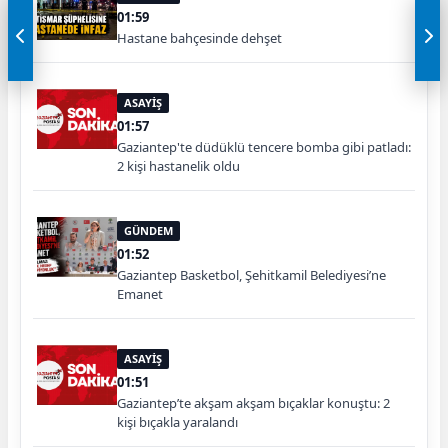
01:59
Hastane bahçesinde dehşet
ASAYİŞ
01:57
Gaziantep'te düdüklü tencere bomba gibi patladı:
2 kişi hastanelik oldu
GÜNDEM
01:52
Gaziantep Basketbol, Şehitkamil Belediyesi’ne
Emanet
ASAYİŞ
01:51
Gaziantep’te akşam akşam bıçaklar konuştu: 2
kişi bıçakla yaralandı