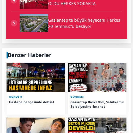
4
OLDU HERKES SOKAKTA
Gaziantep'te büyük heyecan! Herkes
5
20 Temmuz'u bekliyor
Benzer Haberler
GÜNDEM
GÜNDEM
Hastane bahçesinde dehşet
Gaziantep Basketbol, Şehitkamil
Belediyesi’ne Emanet