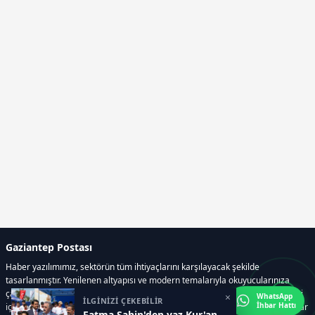
Gaziantep Postası
Haber yazılımımız, sektörün tüm ihtiyaçlarını karşılayacak şekilde
tasarlanmıştır. Yenilenen altyapısı ve modern temalarıyla okuyucularınıza
çağdaş bir deneyim sunar. Sistemimiz, haber sitesinde gerekli tüm modülleri
×
WhatsApp
İLGİNİZİ ÇEKEBİLİR
İhbar Hattı
içerir. Siz içerik üretmeye odaklanırken, yazılımımız zamandan tasarruf sağlar
Fatma Şahin'den yaz Kur'an