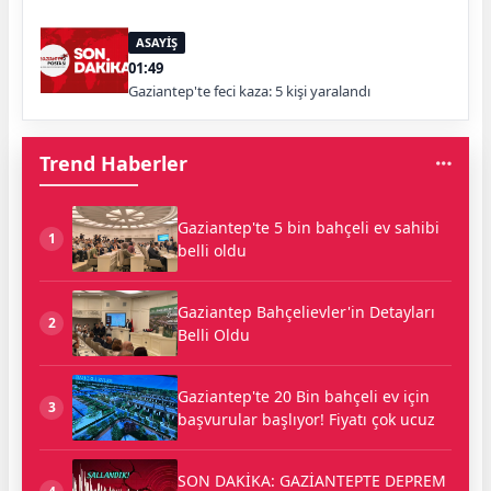
ASAYİŞ
01:49
Gaziantep'te feci kaza: 5 kişi yaralandı
Trend Haberler
Gaziantep'te 5 bin bahçeli ev sahibi
1
belli oldu
Gaziantep Bahçelievler'in Detayları
2
Belli Oldu
Gaziantep'te 20 Bin bahçeli ev için
3
başvurular başlıyor! Fiyatı çok ucuz
SON DAKİKA: GAZİANTEPTE DEPREM