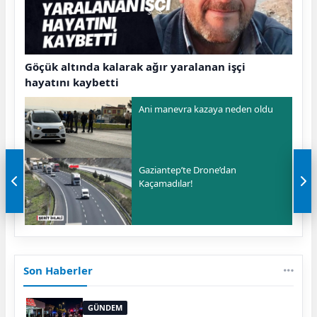
Göçük altında kalarak ağır yaralanan işçi
hayatını kaybetti
Ani manevra kazaya neden oldu
Gaziantep’te Drone’dan
Kaçamadılar!
Son Haberler
GÜNDEM