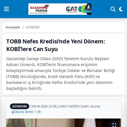
Anasayfa
GÜNDEM
TOBB Nefes Kredisi’nde Yeni Dönem:
KOBİ’lere Can Suyu
Gaziantep Sanayi Odası (GSO) Yönetim Kurulu Başkanı
Adnan Ünverdi, KOBİ’lerin finansmana erişimini
kolaylaştırmak amacıyla Türkiye Odalar ve Borsalar Birliği
(TOBB) öncülüğünde, Kredi Garanti Fonu (KGF) ve
bankaların iş birliğinde Nefes Kredisi’nde yeni dönemin
başladığını belirtti.
GÜNDEM
04.06.2026 22:58
UMUT KATIRCI
401 okuma
Okuma Süresi: 1 dk