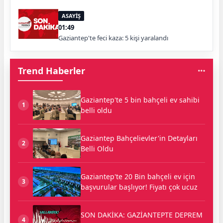
ASAYİŞ
01:49
Gaziantep'te feci kaza: 5 kişi yaralandı
Trend Haberler
Gaziantep'te 5 bin bahçeli ev sahibi
1
belli oldu
Gaziantep Bahçelievler'in Detayları
2
Belli Oldu
Gaziantep'te 20 Bin bahçeli ev için
3
başvurular başlıyor! Fiyatı çok ucuz
SON DAKİKA: GAZİANTEPTE DEPREM
4