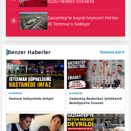
OLDU HERKES SOKAKTA
Gaziantep'te büyük heyecan! Herkes
5
20 Temmuz'u bekliyor
Benzer Haberler
Tümünü Gör
GÜNDEM
GÜNDEM
Hastane bahçesinde dehşet
Gaziantep Basketbol, Şehitkamil
Belediyesi’ne Emanet