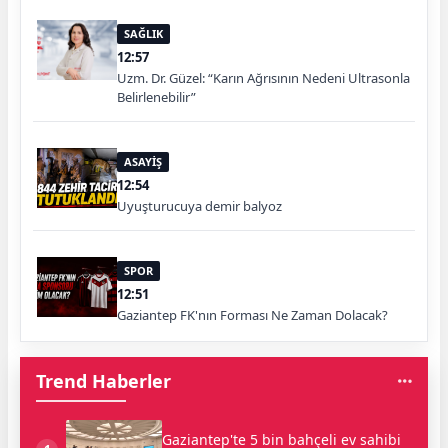
SAĞLIK
12:57
Uzm. Dr. Güzel: “Karın Ağrısının Nedeni Ultrasonla
Belirlenebilir”
ASAYİŞ
12:54
Uyuşturucuya demir balyoz
SPOR
12:51
Gaziantep FK'nın Forması Ne Zaman Dolacak?
Trend Haberler
Gaziantep'te 5 bin bahçeli ev sahibi