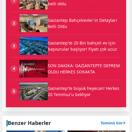
1
belli oldu
Gaziantep Bahçelievler'in Detayları
2
Belli Oldu
Gaziantep'te 20 Bin bahçeli ev için
3
başvurular başlıyor! Fiyatı çok ucuz
SON DAKİKA: GAZİANTEPTE DEPREM
4
OLDU HERKES SOKAKTA
Gaziantep'te büyük heyecan! Herkes
5
20 Temmuz'u bekliyor
Benzer Haberler
Tümünü Gör