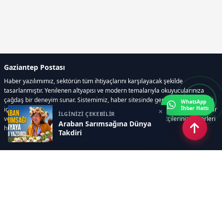
Gaziantep Postası
Haber yazılımımız, sektörün tüm ihtiyaçlarını karşılayacak şekilde
tasarlanmıştır. Yenilenen altyapısı ve modern temalarıyla okuyucularınıza
çağdaş bir deneyim sunar. Sistemimiz, haber sitesinde gerekli tüm modülleri
WhatsApp
İhbar Hattı
içerir. Siz içerik üretmeye odaklanırken, yazılımımız zamandan tasarruf sağlar
×
İLGİNİZİ ÇEKEBİLİR
ve süreçlerinizi kolaylaştırır. Etkili arayüzü sayesinde ziyaretçileriniz haberleri
Araban Sarımsağına Dünya
hızlı ve keyifle takip edebilir.
Takdiri
Kategoriler
GÜNDEM
EKONOMİ
SİYASET
ASAYİŞ
SPOR
SAĞLIK