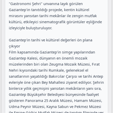
"Gastronomi Şehri" unvanına layık görülen
Gaziantep'in tanıtıldığı projede, kentin kültürel
mirasını yansıtan tarihi mekânlar ile zengin mutfak
kültürü, etkileyici sinematografik görüntüler eşliğinde
izleyiciyle buluşturuluyor.
Gaziantep'in tarihi ve kültürel değerleri ön plana
çıkıyor
Film kapsamında Gaziantep'in simge yapılarından
Gaziantep Kalesi, dünyanın en önemli mozaik
müzelerinden biri olan Zeugma Mozaik Müzesi, Fırat
Nehri kıyısındaki tarihi Rumkale, geleneksel el
sanatlarının yaşatıldığı Bakırcılar Çarşısı ve tarihi Antep
evleriyle öne çıkan Bey Mahallesi ziyaret ediliyor. Şehrin
binlerce yıllık geçmişini yansıtan mekânların yanı sıra,
Gaziantep Büyükşehir Belediyesi bünyesinde faaliyet
gösteren Panorama 25 Aralık Müzesi, Hamam Müzesi,
Udma Peynir Müzesi, Kayna Sabun ve Pekmez Müzesi
ile Emine Göğüş Mutfak Müzesi de tanıtım filminde yer