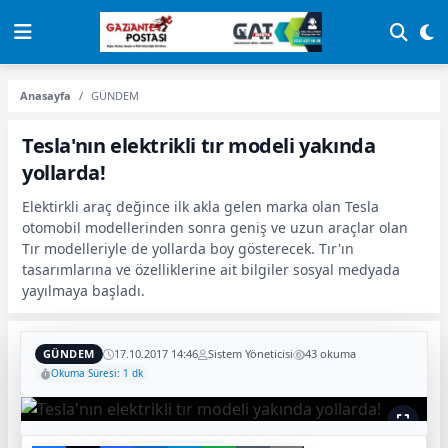
Anasayfa
GÜNDEM
Tesla'nın elektrikli tır modeli yakında
yollarda!
Elektirkli araç değince ilk akla gelen marka olan Tesla
otomobil modellerinden sonra geniş ve uzun araçlar olan
Tır modelleriyle de yollarda boy gösterecek. Tır'ın
tasarımlarına ve özelliklerine ait bilgiler sosyal medyada
yayılmaya başladı.
GÜNDEM
17.10.2017 14:46
Sistem Yöneticisi
43 okuma
Okuma Süresi: 1 dk