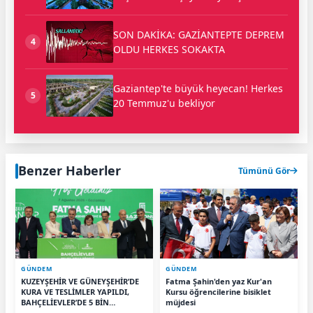
SON DAKİKA: GAZİANTEPTE DEPREM
4
OLDU HERKES SOKAKTA
Gaziantep'te büyük heyecan! Herkes
5
20 Temmuz'u bekliyor
Benzer Haberler
Tümünü Gör
GÜNDEM
GÜNDEM
KUZEYŞEHİR VE GÜNEYŞEHİR’DE
Fatma Şahin'den yaz Kur'an
KURA VE TESLİMLER YAPILDI,
Kursu öğrencilerine bisiklet
BAHÇELİEVLER’DE 5 BİN
müjdesi
KONUTUN TEMELİ ATILDI