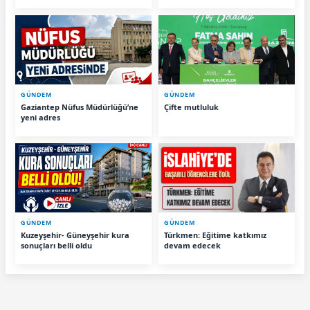
GÜNDEM
GÜNDEM
Gaziantep Nüfus Müdürlüğü’ne
Çifte mutluluk
yeni adres
GÜNDEM
GÜNDEM
Kuzeyşehir- Güneyşehir kura
Türkmen: Eğitime katkımız
sonuçları belli oldu
devam edecek