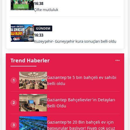
16:38
Çifte mutluluk
GÜNDEM
16:33
Kuzeyşehir- Güneyşehir kura sonuçları belli oldu
Trend Haberler
Gaziantep'te 5 bin bahçeli ev sahibi
1
belli oldu
Gaziantep Bahçelievler'in Detayları
2
Belli Oldu
Gaziantep'te 20 Bin bahçeli ev için
3
başvurular başlıyor! Fiyatı çok ucuz