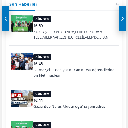
Son Haberler
GÜNDEM
16:50
KUZEYŞEHİR VE GÜNEYŞEHİR’DE KURA VE
TESLİMLER YAPILDI, BAHÇELİEVLER’DE 5 BİN
KONUTUN TEMELİ ATILDI
GÜNDEM
16:45
Fatma Şahin'den yaz Kur'an Kursu öğrencilerine
bisiklet müjdesi
GÜNDEM
16:44
Gaziantep Nüfus Müdürlüğü’ne yeni adres
GÜNDEM