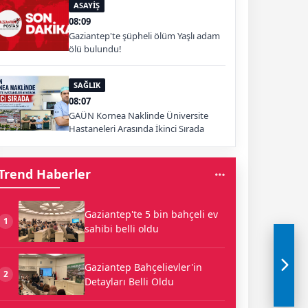
ASAYİŞ
08:09
Gaziantep'te şüpheli ölüm Yaşlı adam
ölü bulundu!
SAĞLIK
08:07
GAÜN Kornea Naklinde Üniversite
Hastaneleri Arasında İkinci Sırada
Trend Haberler
Gaziantep'te 5 bin bahçeli ev
1
sahibi belli oldu
Gaziantep Bahçelievler'in
2
Detayları Belli Oldu