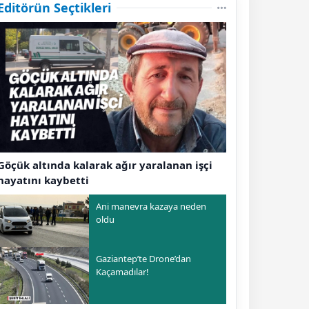
Editörün Seçtikleri
Göçük altında kalarak ağır yaralanan işçi
hayatını kaybetti
Ani manevra kazaya neden
oldu
Gaziantep’te Drone’dan
Kaçamadılar!