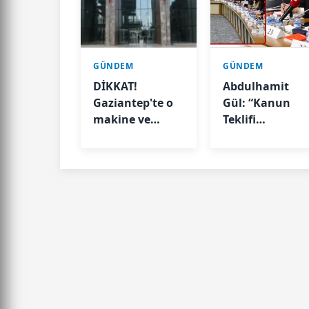
GÜNDEM
GÜNDEM
DİKKAT!
Abdulhamit
Gaziantep'te o
Gül: “Kanun
makine ve
Teklifi
aletleri
Milletimizin
kullanmak
Teklifidir”
Valilik kararıyla
geçici olarak
yasaklandı