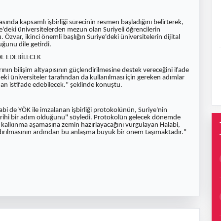
ında kapsamlı işbirliği sürecinin resmen başladığını belirterek,
deki üniversitelerden mezun olan Suriyeli öğrencilerin
Özvar, ikinci önemli başlığın Suriye'deki üniversitelerin dijital
ğunu dile getirdi.
DE EDEBİLECEK
ının bilişim altyapısının güçlendirilmesine destek vereceğini ifade
ki üniversiteler tarafından da kullanılması için gereken adımlar
ıdan istifade edebilecek." şeklinde konuştu.
bi de YÖK ile imzalanan işbirliği protokolünün, Suriye'nin
arihi bir adım olduğunu" söyledi. Protokolün gelecek dönemde
e kalkınma aşamasına zemin hazırlayacağını vurgulayan Halabi,
aldırılmasının ardından bu anlaşma büyük bir önem taşımaktadır."