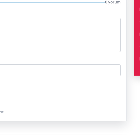
0 yorum
ın.