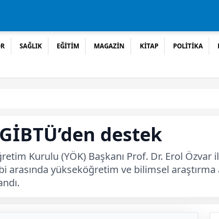
OR
SAĞLIK
EĞİTİM
MAGAZİN
KİTAP
POLİTİKA
 GİBTÜ’den destek
etim Kurulu (YÖK) Başkanı Prof. Dr. Erol Özvar i
i arasında yükseköğretim ve bilimsel araştırma al
andı.