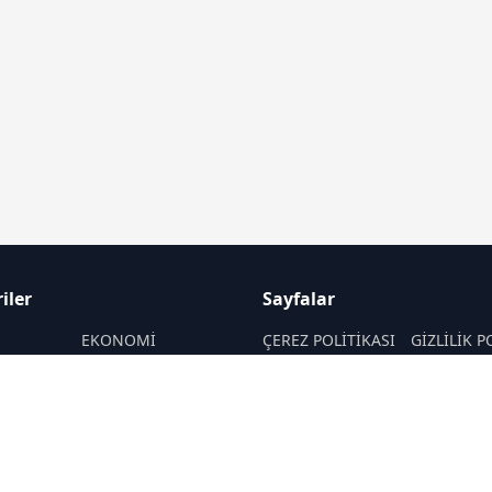
iler
Sayfalar
M
EKONOMİ
ÇEREZ POLİTİKASI
GİZLİLİK P
ASAYİŞ
HAKKIMIZDA
KÜNYE
SAĞLIK
İletişim
MAGAZİN
RSS
Sitemap
POLİTİKA