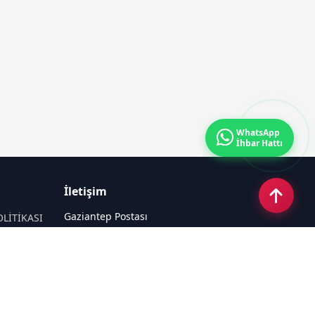
WhatsApp
İhbar Hattı
İletişim
Gaziantep Postası
OLİTİKASI
Güneş Mahallesi 87022 Nolu Sokak No:
44 Şahinbey / GAZİANTEP
Email:
tayfun_antep@hotmail.com
Tel:
05050312727