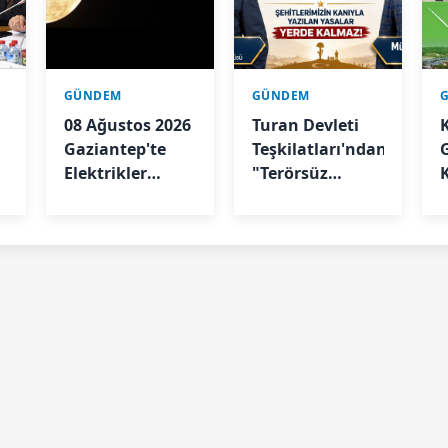
GÜNDEM
GÜNDEM
08 Ağustos 2026
Turan Devleti
Gaziantep'te
Teşkilatları'ndan
Elektrikler
"Terörsüz
Kesilecek
Türkiye"
Sürecine İlişkin
Açıklama