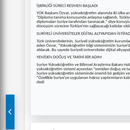
İŞBİRLİĞİ SÜRECİ RESMEN BAŞLADI
YÖK Başkanı Özvar, yükseköğretim alanında iki ülke aras
"Diploma tanıma konusunda anlaşma sağlandı, Türkiye'
diplomaları Suriye tarafından tanınacak." diye konuştu. 
dönüşüm sürecine Türkiye'nin sağlayacağı katkılar oldu
SURİYELİ ÜNİVERSİTELER DİJİTAL ALTYAPIDAN İSTİFA
Türk üniversitelerinin, Suriyeli yükseköğretim kurumlar
eden Özvar, "Yükseköğretim bilgi sistemimizin Suriye'de
atılacak. Bu sayede Suriyeli üniversiteler dijital altyap
YENİDEN DOĞUŞ VE TARİHİ BİR ADIM
Suriye Yükseköğretim ve Bilimsel Araştırma Bakanı Hala
yükseköğretim sistemi açısından "yeniden doğuş ve t
Suriye yükseköğretim sisteminde önemli bir gelişim v
"Özellikle Suriye'ye uygulanan haksız yaptırımların k
dedi