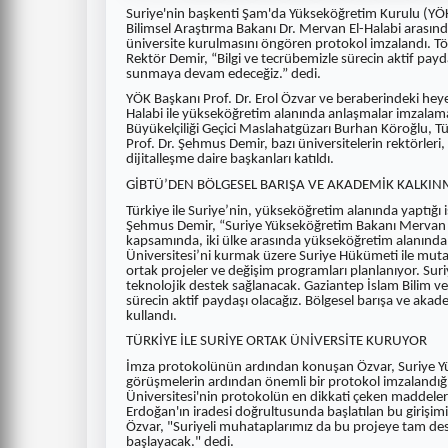
Suriye'nin başkenti Şam'da Yükseköğretim Kurulu (YÖK)
Bilimsel Araştırma Bakanı Dr. Mervan El-Halabi arasında
üniversite kurulmasını öngören protokol imzalandı. 
Rektör Demir, “Bilgi ve tecrübemizle sürecin aktif pay
sunmaya devam edeceğiz.” dedi.
YÖK Başkanı Prof. Dr. Erol Özvar ve beraberindeki he
Halabi ile yükseköğretim alanında anlaşmalar imzalama
Büyükelçiliği Geçici Maslahatgüzarı Burhan Köroğlu, Tü
Prof. Dr. Şehmus Demir, bazı üniversitelerin rektörleri,
dijitalleşme daire başkanları katıldı.
GİBTÜ’DEN BÖLGESEL BARIŞA VE AKADEMİK KALKIN
Türkiye ile Suriye’nin, yükseköğretim alanında yaptığı
Şehmus Demir, “Suriye Yükseköğretim Bakanı Mervan Ha
kapsamında, iki ülke arasında yükseköğretim alanında s
Üniversitesi’ni kurmak üzere Suriye Hükümeti ile mutabı
ortak projeler ve değişim programları planlanıyor. Suriy
teknolojik destek sağlanacak. Gaziantep İslam Bilim ve 
sürecin aktif paydaşı olacağız. Bölgesel barışa ve ak
kullandı.
TÜRKİYE İLE SURİYE ORTAK ÜNİVERSİTE KURUYOR
İmza protokolünün ardından konuşan Özvar, Suriye Yük
görüşmelerin ardından önemli bir protokol imzalandığı
Üniversitesi'nin protokolün en dikkati çeken maddele
Erdoğan'ın iradesi doğrultusunda başlatılan bu girişimin
Özvar, "Suriyeli muhataplarımız da bu projeye tam dest
başlayacak." dedi.