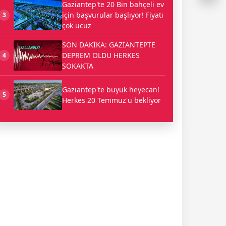
Gaziantep'te 20 Bin bahçeli ev
için başvurular başlıyor! Fiyatı
3
çok ucuz
SON DAKİKA: GAZİANTEPTE
DEPREM OLDU HERKES
4
SOKAKTA
Gaziantep'te büyük heyecan!
5
Herkes 20 Temmuz'u bekliyor