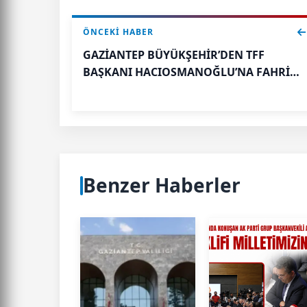
ÖNCEKI HABER
GAZİANTEP BÜYÜKŞEHİR’DEN TFF
BAŞKANI HACIOSMANOĞLU’NA FAHRİ
HEMŞERİLİK PAYESİ
Benzer Haberler