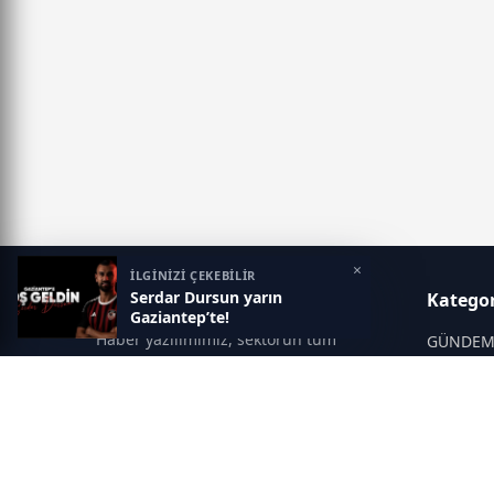
×
İLGİNİZİ ÇEKEBİLİR
Serdar Dursun yarın
Gaziantep Postası
Kategor
Gaziantep’te!
Haber yazılımımız, sektörün tüm
GÜNDE
ihtiyaçlarını karşılayacak şekilde
SİYASET
tasarlanmıştır. Yenilenen altyapısı ve
modern temalarıyla okuyucularınıza
SPOR
çağdaş bir deneyim sunar. Sistemimiz,
EĞİTİM
haber sitesinde gerekli tüm modülleri
KİTAP
içerir. Siz içerik üretmeye odaklanırken,