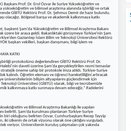
 Başkanı Prof. Dr. Erol Özvar ile Suriye Yükseköğretim ve
 yükseköğretim ve bilimsel araştırma alanında işbirliği ve ortak
Törende GİBTÜ Rektörü Prof. Dr. Şehmus Demir de hazır bulundu.
daşı olacağız. Bölgesel barışa ve akademik kalkınmaya katkı
yet, başkent Şam'da Yükseköğretim ve Bilimsel Araştırma Bakanı
k üzere bir araya geldi. Bakanlıktaki görüşmeye Türkiye'nin Şam
rkiye'den Gaziantep İslam Bilim ve Teknoloji Üniversitesi Rektörü
 YÖK başkan vekilleri, başkan danışmanı, bilgi işlem ve
MAYA KATKI
 işbirliği protokolünü değerlendiren GİBTÜ Rektörü Prof. Dr.
lebi’nin daveti üzerine Şam’da gerçekleştirilen resmi temaslar
tratejik öneme sahip bir protokole imza atıldı. Türkiye-Suriye
k kalındı. Öğretim elemanı ve öğrenci hareketliliğini artıracak
e üniversitelerinin bilişim altyapılarını güçlendirmek için
Teknoloji Üniversitesi (GİBTÜ) olarak, bilgi ve tecrübemizle
ademik kalkınmaya katkı sunmaya devam edeceğiz.” ifadelerini
seköğretim ve Bilimsel Araştırma Bakanlığı ile yapılan
nı belirtti. Şam'da kurulması planlanan Türkiye-Suriye
rin biri olduğunu belirten Özvar, Cumhurbaşkanı Recep Tayyip
, iki ülkenin de ortak vizyonu olarak öne çıktığını vurguladı.
ek veriyor. Üniversitenin kuruluş çalışmaları çok yakında