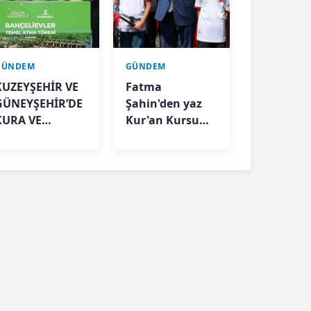
GÜNDEM
GÜNDEM
KUZEYŞEHİR VE
Fatma
GÜNEYŞEHİR’DE
Şahin'den yaz
KURA VE
Kur'an Kursu
TESLİMLER
öğrencilerine
YAPILDI,
bisiklet müjdesi
BAHÇELİEVLER’DE
5 BİN KONUTUN
TEMELİ ATILDI