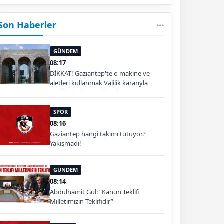
Son Haberler
GÜNDEM
08:17
DİKKAT! Gaziantep'te o makine ve
aletleri kullanmak Valilik kararıyla
geçici olarak yasaklandı
SPOR
08:16
Gaziantep hangi takımı tutuyor?
Yakışmadı!
GÜNDEM
08:14
Abdulhamit Gül: “Kanun Teklifi
Milletimizin Teklifidir”