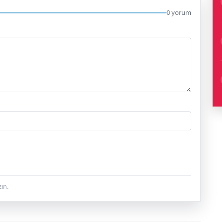
0 yorum
ın.