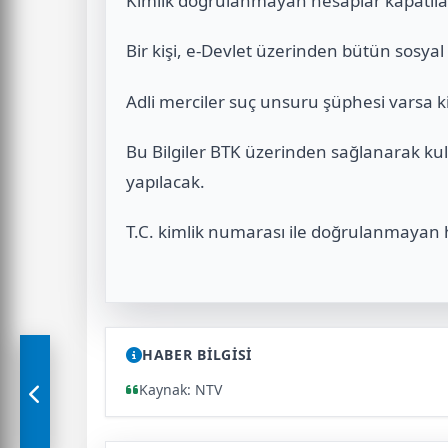
Kimlik doğrulanmayan hesaplar kapatıla
Bir kişi, e-Devlet üzerinden bütün sosya
Adli merciler suç unsuru şüphesi varsa kim
Bu Bilgiler BTK üzerinden sağlanarak kull
yapılacak.
T.C. kimlik numarası ile doğrulanmayan 
HABER BİLGİSİ
Kaynak: NTV