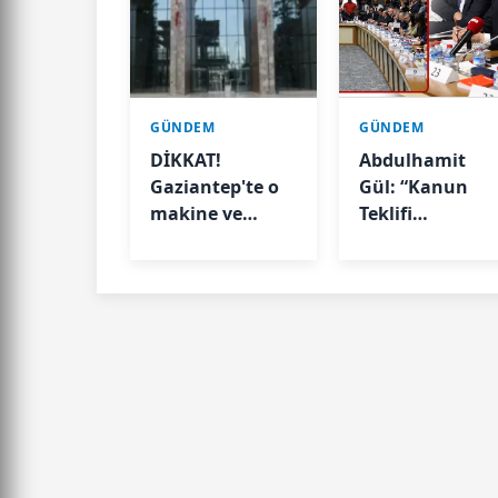
GÜNDEM
GÜNDEM
DİKKAT!
Abdulhamit
Gaziantep'te o
Gül: “Kanun
makine ve
Teklifi
aletleri
Milletimizin
kullanmak
Teklifidir”
Valilik kararıyla
geçici olarak
yasaklandı