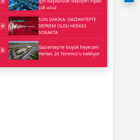
için başvurular başlıyor! Fiyatı
3
çok ucuz
SON DAKİKA: GAZİANTEPTE
DEPREM OLDU HERKES
4
SOKAKTA
Gaziantep'te büyük heyecan!
5
Herkes 20 Temmuz'u bekliyor