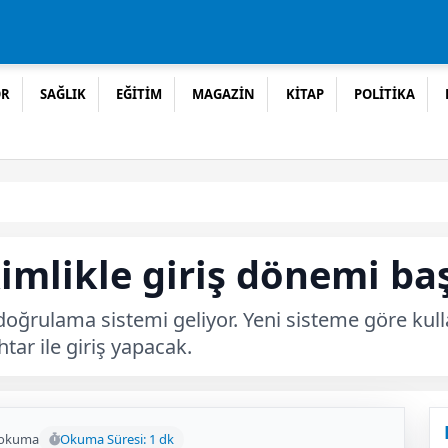
OR
SAĞLIK
EĞİTİM
MAGAZİN
KİTAP
POLİTİKA
mlikle giriş dönemi baş
oğrulama sistemi geliyor. Yeni sisteme göre kulla
tar ile giriş yapacak.
 okuma
Okuma Süresi: 1 dk