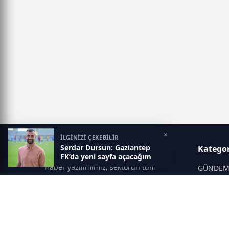
×
İLGİNİZİ ÇEKEBİLİR
Serdar Dursun: Gaziantep
Gaziantep Postası
Kategor
FK’da yeni sayfa açacağım
Haber yazılımımız, sektörün tüm
GÜNDE
ihtiyaçlarını karşılayacak şekilde
SİYASET
tasarlanmıştır. Yenilenen altyapısı ve
modern temalarıyla okuyucularınıza
SPOR
çağdaş bir deneyim sunar. Sistemimiz,
EĞİTİM
haber sitesinde gerekli tüm modülleri