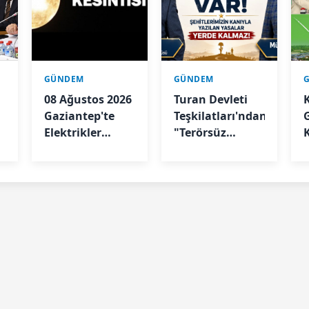
GÜNDEM
GÜNDEM
08 Ağustos 2026
Turan Devleti
Gaziantep'te
Teşkilatları'ndan
Elektrikler
"Terörsüz
Kesilecek
Türkiye"
Sürecine İlişkin
Açıklama