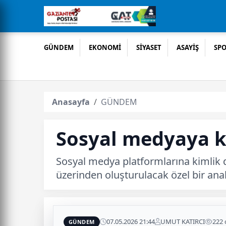
GÜNDEM
EKONOMİ
SİYASET
ASAYİŞ
SP
Anasayfa
GÜNDEM
Sosyal medyaya ki
Sosyal medya platformlarına kimlik d
üzerinden oluşturulacak özel bir anah
07.05.2026 21:44
UMUT KATIRCI
222
GÜNDEM