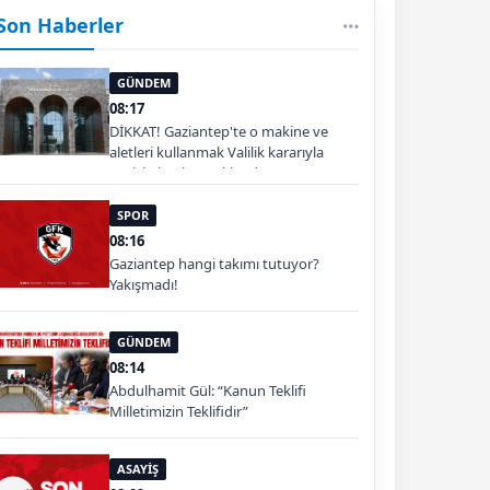
Son Haberler
GÜNDEM
08:17
DİKKAT! Gaziantep'te o makine ve
aletleri kullanmak Valilik kararıyla
geçici olarak yasaklandı
SPOR
08:16
Gaziantep hangi takımı tutuyor?
Yakışmadı!
GÜNDEM
08:14
Abdulhamit Gül: “Kanun Teklifi
Milletimizin Teklifidir”
ASAYİŞ