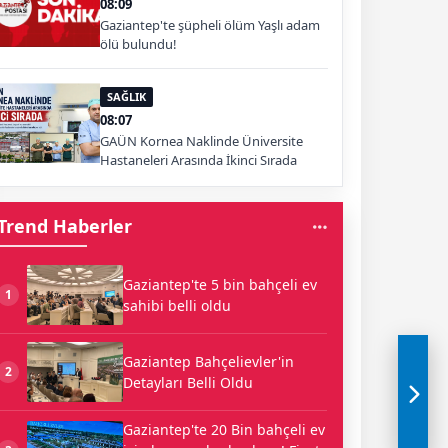
08:09
Gaziantep'te şüpheli ölüm Yaşlı adam
ölü bulundu!
SAĞLIK
08:07
GAÜN Kornea Naklinde Üniversite
Hastaneleri Arasında İkinci Sırada
Trend Haberler
Gaziantep'te 5 bin bahçeli ev
1
sahibi belli oldu
Gaziantep Bahçelievler'in
2
Detayları Belli Oldu
Gaziantep'te 20 Bin bahçeli ev