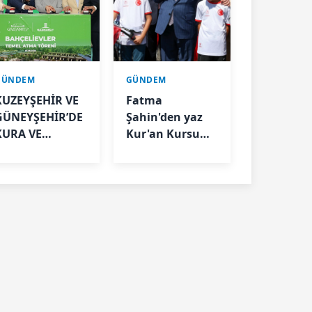
GÜNDEM
GÜNDEM
KUZEYŞEHİR VE
Fatma
GÜNEYŞEHİR’DE
Şahin'den yaz
KURA VE
Kur'an Kursu
TESLİMLER
öğrencilerine
YAPILDI,
bisiklet müjdesi
BAHÇELİEVLER’DE
5 BİN KONUTUN
TEMELİ ATILDI