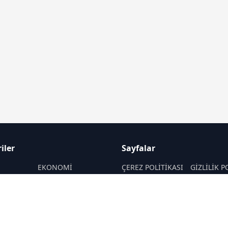
iler
Sayfalar
M
EKONOMİ
ÇEREZ POLİTİKASI
GİZLİLİK P
ASAYİŞ
HAKKIMIZDA
KÜNYE
SAĞLIK
İletişim
MAGAZİN
RSS
Sitemap