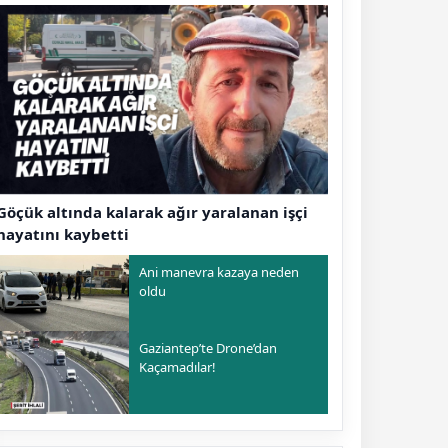
Göçük altında kalarak ağır yaralanan işçi
hayatını kaybetti
Ani manevra kazaya neden
oldu
Gaziantep’te Drone’dan
Kaçamadılar!