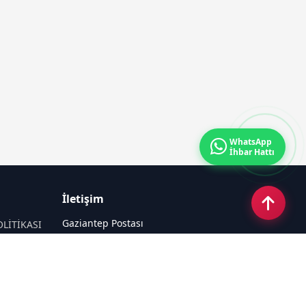
WhatsApp
İhbar Hattı
İletişim
Gaziantep Postası
OLİTİKASI
Güneş Mahallesi 87022 Nolu Sokak No:
44 Şahinbey / GAZİANTEP
Email:
tayfun_antep@hotmail.com
Tel:
05050312727