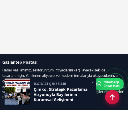
Gaziantep Postası
Haber yazılımımız, sektörün tüm ihtiyaçlarını karşılayacak şekilde
tasarlanmıştır. Yenilenen altyapısı ve modern temalarıyla okuyucularınıza
çağdaş bir deneyim sunar. Sistemimiz, haber sitesinde gerekli tüm modülleri
×
WhatsApp
İLGİNİZİ ÇEKEBİLİR
İhbar Hattı
içerir. Siz içerik üretmeye odaklanırken, yazılımımız zamandan tasarruf sağlar
Çimko, Stratejik Pazarlama
ve süreçlerinizi kolaylaştırır. Etkili arayüzü sayesinde ziyaretçileriniz haberleri
Vizyonuyla Bayilerinin
hızlı ve keyifle takip edebilir.
Kurumsal Gelişimini
Destekliyor
Kategoriler
GÜNDEM
EKONOMİ