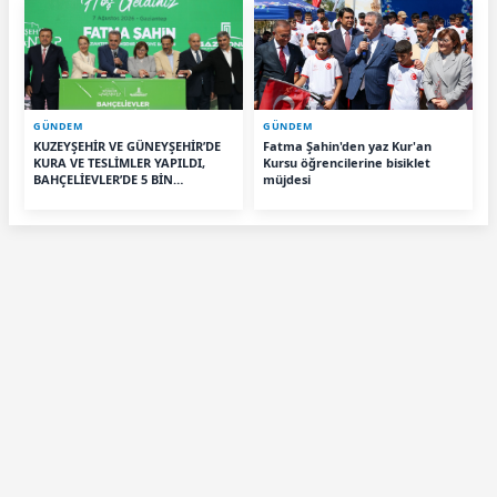
GÜNDEM
GÜNDEM
KUZEYŞEHİR VE GÜNEYŞEHİR’DE
Fatma Şahin'den yaz Kur'an
KURA VE TESLİMLER YAPILDI,
Kursu öğrencilerine bisiklet
BAHÇELİEVLER’DE 5 BİN
müjdesi
KONUTUN TEMELİ ATILDI