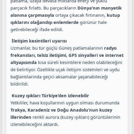
patlama, uzaya devasa miktarda enerji ve yüklü
parçacık fırlattı. Bu parçacıkların
Dünya’nın manyetik
alanına çarpmasıyla
ortaya çıkacak fırtınanın,
kutup
ışıklarını olağandışı enlemlerde
görünür hale
getirebileceği ifade edildi.
İletişim kesintileri uyarısı
Uzmanlar, bu tür güçlü Güneş patlamalarının
radyo
frekansları, telsiz iletişimi, GPS sinyalleri ve internet
altyapısında
kısa süreli kesintilere neden olabileceğini
de belirtiyor. Özellikle uçak iletişim sistemleri ve uydu
bağlantılarında geçici aksamalar yaşanabileceği
bildirildi.
Kuzey ışıkları Türkiye’den izlenebilir
Yetkililer, hava koşullarının uygun olması durumunda
Trakya, Karadeniz ve Doğu Anadolu’nun kuzey
illerinden
renkli aurora (kuzey ışıkları) görüntülerinin
izlenebileceğini aktardı.