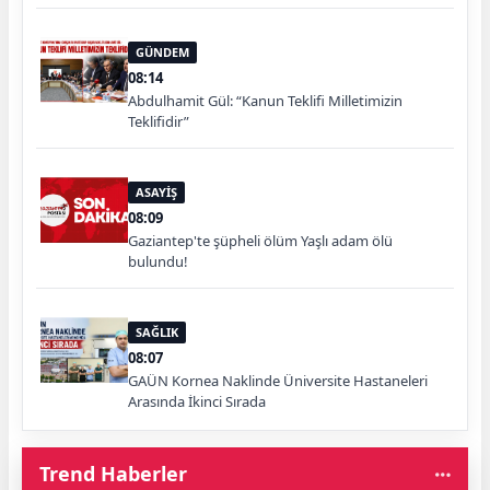
GÜNDEM
08:14
Abdulhamit Gül: “Kanun Teklifi Milletimizin
Teklifidir”
ASAYİŞ
08:09
Gaziantep'te şüpheli ölüm Yaşlı adam ölü
bulundu!
SAĞLIK
08:07
GAÜN Kornea Naklinde Üniversite Hastaneleri
Arasında İkinci Sırada
Trend Haberler