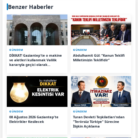
Benzer Haberler
GÜNDEM
GÜNDEM
DİKKAT! Gaziantep'te o makine
Abdulhamit Gül: “Kanun Teklifi
ve aletleri kullanmak Valilik
Milletimizin Teklifidir”
kararıyla geçici olarak
yasaklandı
GÜNDEM
GÜNDEM
08 Ağustos 2026 Gaziantep'te
Turan Devleti Teşkilatları'ndan
Elektrikler Kesilecek
"Terörsüz Türkiye" Sürecine
İlişkin Açıklama