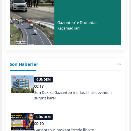
Gaziantep’te Drone’dan
Kaçamadılar!
Son Haberler
GÜNDEM
00:17
Son Dakika Gaziantep merkezli halı devinden
sürpriz karar
GÜNDEM
00:10
Gaziantep’in başkanı listede ilk 5’te