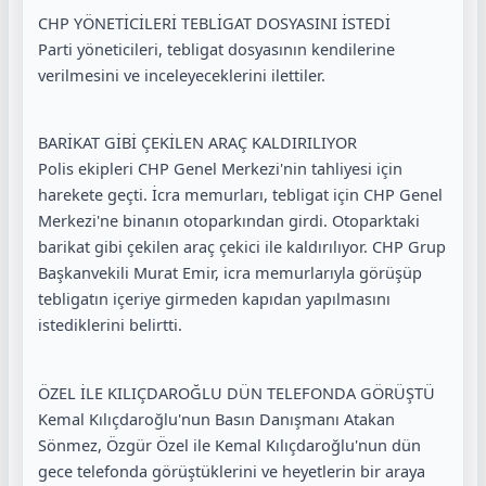
CHP YÖNETİCİLERİ TEBLİGAT DOSYASINI İSTEDİ
Parti yöneticileri, tebligat dosyasının kendilerine
verilmesini ve inceleyeceklerini ilettiler.
BARİKAT GİBİ ÇEKİLEN ARAÇ KALDIRILIYOR
Polis ekipleri CHP Genel Merkezi'nin tahliyesi için
harekete geçti. İcra memurları, tebligat için CHP Genel
Merkezi'ne binanın otoparkından girdi. Otoparktaki
barikat gibi çekilen araç çekici ile kaldırılıyor. CHP Grup
Başkanvekili Murat Emir, icra memurlarıyla görüşüp
tebligatın içeriye girmeden kapıdan yapılmasını
istediklerini belirtti.
ÖZEL İLE KILIÇDAROĞLU DÜN TELEFONDA GÖRÜŞTÜ
Kemal Kılıçdaroğlu'nun Basın Danışmanı Atakan
Sönmez, Özgür Özel ile Kemal Kılıçdaroğlu'nun dün
gece telefonda görüştüklerini ve heyetlerin bir araya