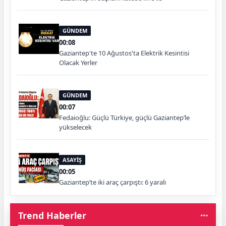
GÜNDEM
00:08
Gaziantep'te 10 Ağustos'ta Elektrik Kesintisi
Olacak Yerler
GÜNDEM
00:07
Fedaioğlu: Güçlü Türkiye, güçlü Gaziantep’le
yükselecek
ASAYİŞ
00:05
Gaziantep’te iki araç çarpıştı: 6 yaralı
Trend Haberler