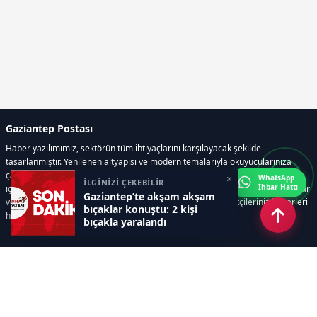
Gaziantep Postası
Haber yazılımımız, sektörün tüm ihtiyaçlarını karşılayacak şekilde
tasarlanmıştır. Yenilenen altyapısı ve modern temalarıyla okuyucularınıza
çağdaş bir deneyim sunar. Sistemimiz, haber sitesinde gerekli tüm modülleri
×
WhatsApp
İLGİNİZİ ÇEKEBİLİR
İhbar Hattı
içerir. Siz içerik üretmeye odaklanırken, yazılımımız zamandan tasarruf sağlar
Gaziantep’te akşam akşam
ve süreçlerinizi kolaylaştırır. Etkili arayüzü sayesinde ziyaretçileriniz haberleri
bıçaklar konuştu: 2 kişi
hızlı ve keyifle takip edebilir.
bıçakla yaralandı
Kategoriler
GÜNDEM
EKONOMİ
SİYASET
ASAYİŞ