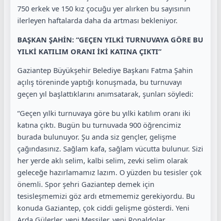
750 erkek ve 150 kız çocuğu yer alırken bu sayısının
ilerleyen haftalarda daha da artması bekleniyor.
BAŞKAN ŞAHİN: “GEÇEN YILKİ TURNUVAYA GÖRE BU
YILKİ KATILIM ORANI İKİ KATINA ÇIKTI”
Gaziantep Büyükşehir Belediye Başkanı Fatma Şahin
açılış töreninde yaptığı konuşmada, bu turnuvayı
geçen yıl başlattıklarını anımsatarak, şunları söyledi:
“Geçen yılki turnuvaya göre bu yılki katılım oranı iki
katına çıktı. Bugün bu turnuvada 900 öğrencimiz
burada bulunuyor. Şu anda siz gençler, gelişme
çağındasınız. Sağlam kafa, sağlam vücutta bulunur. Sizi
her yerde aklı selim, kalbi selim, zevki selim olarak
geleceğe hazırlamamız lazım. O yüzden bu tesisler çok
önemli. Spor şehri Gaziantep demek için
tesisleşmemizi göz ardı etmememiz gerekiyordu. Bu
konuda Gaziantep, çok ciddi gelişme gösterdi. Yeni
Arda Gülerler, yeni Messiler, yeni Ronaldolar