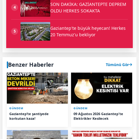
SON DAKİKA: GAZİANTEPTE DEPREM
4
OLDU HERKES SOKAKTA
Gaziantep'te büyük heyecan! Herkes
5
20 Temmuz'u bekliyor
Benzer Haberler
Tümünü Gör
GÜNDEM
GÜNDEM
Gaziantep’te şantiyede
09 Ağustos 2026 Gaziantep'te
korkutan kaza!
Elektrikler Kesilecek