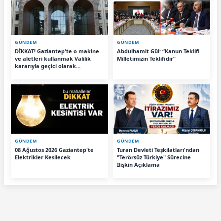
GÜNDEM
GÜNDEM
DİKKAT! Gaziantep'te o makine
Abdulhamit Gül: “Kanun Teklifi
ve aletleri kullanmak Valilik
Milletimizin Teklifidir”
kararıyla geçici olarak
yasaklandı
GÜNDEM
GÜNDEM
08 Ağustos 2026 Gaziantep'te
Turan Devleti Teşkilatları'ndan
Elektrikler Kesilecek
"Terörsüz Türkiye" Sürecine
İlişkin Açıklama