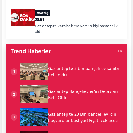
ASAYİŞ
20:51
Gaziantep’te kazalar bitmiyor: 19 kişi hastanelik
oldu
Trend Haberler
Gaziantep'te 5 bin bahçeli ev sahibi
1
belli oldu
Gaziantep Bahçelievler'in Detayları
2
Belli Oldu
Gaziantep'te 20 Bin bahçeli ev için
3
başvurular başlıyor! Fiyatı çok ucuz