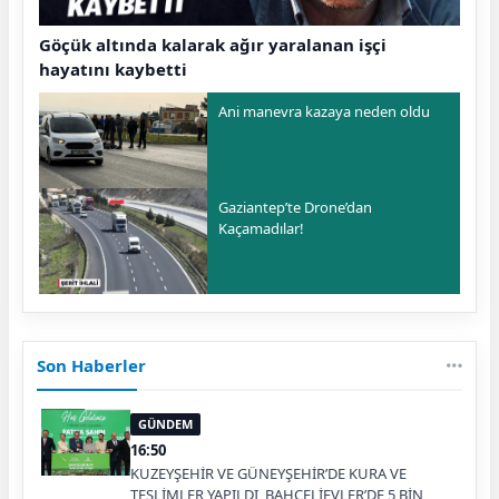
Göçük altında kalarak ağır yaralanan işçi
hayatını kaybetti
Ani manevra kazaya neden oldu
Gaziantep’te Drone’dan
Kaçamadılar!
Son Haberler
GÜNDEM
16:50
KUZEYŞEHİR VE GÜNEYŞEHİR’DE KURA VE
TESLİMLER YAPILDI, BAHÇELİEVLER’DE 5 BİN