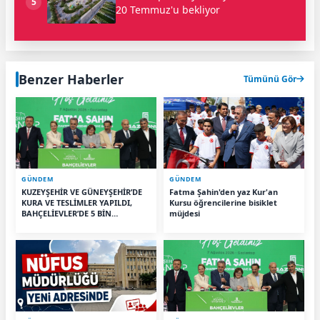
5
20 Temmuz'u bekliyor
Benzer Haberler
Tümünü Gör
GÜNDEM
GÜNDEM
KUZEYŞEHİR VE GÜNEYŞEHİR’DE
Fatma Şahin'den yaz Kur'an
KURA VE TESLİMLER YAPILDI,
Kursu öğrencilerine bisiklet
BAHÇELİEVLER’DE 5 BİN
müjdesi
KONUTUN TEMELİ ATILDI