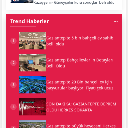
Kuzeyşehir- Güneyşehir kura sonuçları belli oldu
Trend Haberler
Gaziantep'te 5 bin bahçeli ev sahibi
1
belli oldu
Gaziantep Bahçelievler'in Detayları
2
Belli Oldu
Gaziantep'te 20 Bin bahçeli ev için
3
başvurular başlıyor! Fiyatı çok ucuz
SON DAKİKA: GAZİANTEPTE DEPREM
4
OLDU HERKES SOKAKTA
Gaziantep'te büyük heyecan! Herkes