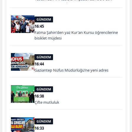
KONUTUN TEMELİ ATILDI
GÜNDEM
16:45
Fatma Şahin'den yaz Kur'an Kursu öğrencilerine
bisiklet müjdesi
GÜNDEM
16:44
Gaziantep Nüfus Müdürlüğü’ne yeni adres
GÜNDEM
16:38
Çifte mutluluk
GÜNDEM
16:33