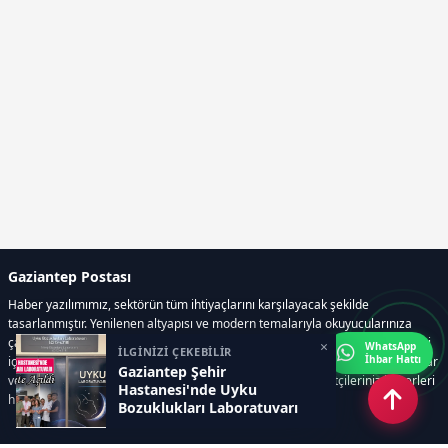
Gaziantep Postası
Haber yazılımımız, sektörün tüm ihtiyaçlarını karşılayacak şekilde
tasarlanmıştır. Yenilenen altyapısı ve modern temalarıyla okuyucularınıza
çağdaş bir deneyim sunar. Sistemimiz, haber sitesinde gerekli tüm modülleri
×
WhatsApp
İLGİNİZİ ÇEKEBİLİR
İhbar Hattı
içerir. Siz içerik üretmeye odaklanırken, yazılımımız zamandan tasarruf sağlar
Gaziantep Şehir
ve süreçlerinizi kolaylaştırır. Etkili arayüzü sayesinde ziyaretçileriniz haberleri
Hastanesi'nde Uyku
hızlı ve keyifle takip edebilir.
Bozuklukları Laboratuvarı
Hizmete Açıldı