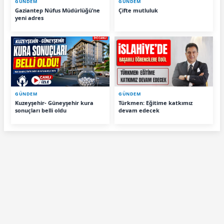
GÜNDEM
GÜNDEM
Gaziantep Nüfus Müdürlüğü’ne
Çifte mutluluk
yeni adres
GÜNDEM
GÜNDEM
Kuzeyşehir- Güneyşehir kura
Türkmen: Eğitime katkımız
sonuçları belli oldu
devam edecek